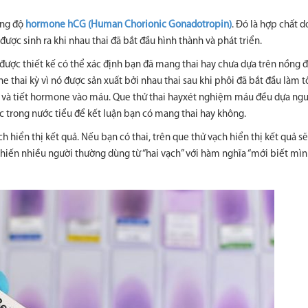
ồng độ
hormone hCG (Human Chorionic Gonadotropin)
. Đó là hợp chất 
được sinh ra khi nhau thai đã bắt đầu hình thành và phát triển.
được thiết kế có thể xác định bạn đã mang thai hay chưa dựa trên nồng 
ai kỳ vì nó được sản xuất bởi nhau thai sau khi phôi đã bắt đầu làm t
ổ và tiết hormone vào máu. Que thử thai hayxét nghiệm máu đều dựa ng
trong nước tiểu để kết luận bạn có mang thai hay không.
 hiển thị kết quả. Nếu bạn có thai, trên que thử vạch hiển thị kết quả sẽ
khiến nhiều người thường dùng từ “hai vạch” với hàm nghĩa “mới biết mình