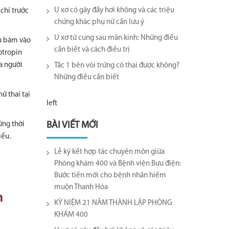
U xơ có gây đầy hơi không và các triệu
chí trước
chứng khác phụ nữ cần lưu ý
U xơ tử cung sau mãn kinh: Những điều
ầu bám vào
cần biết và cách điều trị
otropin
a người
Tắc 1 bên vòi trứng có thai được không?
Những điều cần biết
ử thai tại
left
ững thời
BÀI VIẾT MỚI
iểu.
Lễ ký kết hợp tác chuyên môn giữa
Phòng khám 400 và Bệnh viện Bưu điện:
Bước tiến mới cho bệnh nhân hiếm
muộn Thanh Hóa
KỶ NIỆM 21 NĂM THÀNH LẬP PHÒNG
KHÁM 400