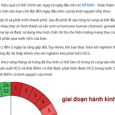
hiệu quả có thể chính xác ngay từ ngày đầu tiên bị
trễ kinh
– hoặc thậm 
c hơn nếu bạn chờ đợi đến ngày đầu tiên của kỳ kinh nguyệt tiếp theo.
 hợp tử và phát triển thành phôi. Sau đó phôi đi vào lòng tử cung và bắt đ
, nhau thai sẽ hình thành và sản sinh ra hormone human chorionic gonad
hai kỳ và được sử dụng như một chất chỉ thị cho hiện tượng mang thai củ
 phần qua nước tiểu của bạn.
 đến 3 ngày lại tăng gấp đôi. Tuy nhiên, khi bạn thực hiện xét nghiệm th
ồng độ rất thấp khiến cho xét nghiệm khó phát hiện HCG.
 theo từng tháng và trứng đã thụ tinh có thể làm tổ trong tử cung vào nh
sản xuất HCG và thời điểm có thể được phát hiện được HCG trong nước t
hời điểm có kinh nguyệt của mình.