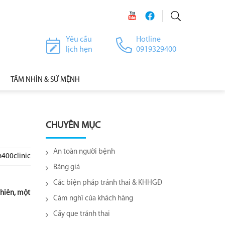
Yêu cầu
Hotline
lịch hẹn
0919329400
TẦM NHÌN & SỨ MỆNH
CHUYÊN MỤC
An toàn người bệnh
h400clinic
Bảng giá
Các biện pháp tránh thai & KHHGĐ
nhiên, một
Cảm nghĩ của khách hàng
Cấy que tránh thai