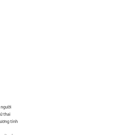
ể người
ử thai
dương tính