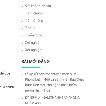
Sức khỏe sinh sản
Tiêm chủng
Tiêm Chủng
Tin tức
Tuyển dụng
Xét nghiệm
Xét nghiệm
BÀI MỚI ĐĂNG
 để que
Lễ ký kết hợp tác chuyên môn giữa
Phòng khám 400 và Bệnh viện Bưu điện:
Bước tiến mới cho bệnh nhân hiếm
 của chính
muộn Thanh Hóa
KỶ NIỆM 21 NĂM THÀNH LẬP PHÒNG
KHÁM 400