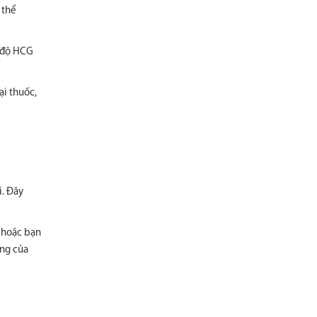
 thể
g độ HCG
ại thuốc,
i. Đây
) hoặc bạn
ứng của