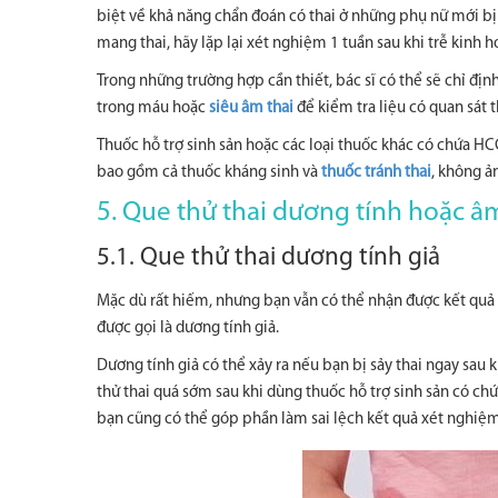
biệt về khả năng chẩn đoán có thai ở những phụ nữ mới bị
mang thai, hãy lặp lại xét nghiệm 1 tuần sau khi trễ kinh
Trong những trường hợp cần thiết, bác sĩ có thể sẽ chỉ đ
trong máu hoặc
siêu âm thai
để kiểm tra liệu có quan sát t
Thuốc hỗ trợ sinh sản hoặc các loại thuốc khác có chứa HCG
bao gồm cả thuốc kháng sinh và
thuốc tránh thai
, không ả
5. Que thử thai dương tính hoặc âm
5.1. Que thử thai dương tính giả
Mặc dù rất hiếm, nhưng bạn vẫn có thể nhận được kết quả d
được gọi là dương tính giả.
Dương tính giả có thể xảy ra nếu bạn bị sảy thai ngay sau 
thử thai quá sớm sau khi dùng thuốc hỗ trợ sinh sản có c
bạn cũng có thể góp phần làm sai lệch kết quả xét nghiệm