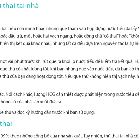
 thai tại nhà
 nước tiểu của mình hoặc nhúng que thăm vào hộp đựng nước tiểu đã lấy. 
 hoặc dấu trừ, một hoặc hai vạch ngang, hoặc dòng chữ “có thai” hoặc “khôn
 hiển thị kết quả khác nhau, nhưng tất cả đều dựa trên nguyên tắc là sự h
t vài phút trước khi rút que ra khỏi lọ nước tiểu để kiểm tra kết quả . H
que thử có chất lượng tốt, khi bạn nhúng que vào nước tiểu, dù bạn có th
 thử của bạn đang hoạt động tốt. Nếu que thử không hiển thị vạch này, h
ác. Nói cách khác, lượng HCG cần thiết được phát hiện trong nước tiểu để
hông số của nhà sản xuất đưa ra.
ue thử và đọc kỹ hướng dẫn trước khi bạn sử dụng.
thai
99% theo những công bố của nhà sản xuất. Tuy nhiên, thử thai tại nhà có