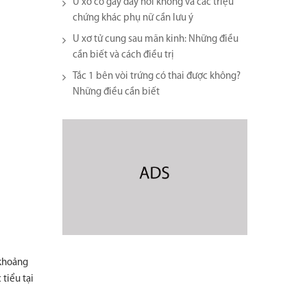
U xơ có gây đầy hơi không và các triệu
chứng khác phụ nữ cần lưu ý
U xơ tử cung sau mãn kinh: Những điều
cần biết và cách điều trị
Tắc 1 bên vòi trứng có thai được không?
Những điều cần biết
 khoảng
tiểu tại