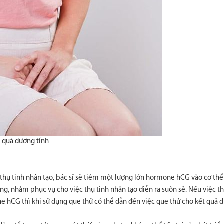
t quả dương tính
n thụ tinh nhân tạo, bác sĩ sẽ tiêm một lượng lớn hormone hCG vào cơ th
ụng, nhằm phục vụ cho việc thụ tinh nhân tạo diễn ra suôn sẻ. Nếu việc th
ne hCG thì khi sử dụng que thử có thể dẫn đến việc que thử cho kết quả 