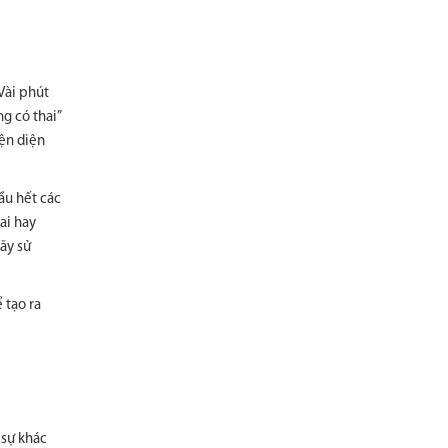
Vài phút
g có thai”
iện diện
ầu hết các
ai hay
ãy sử
 tạo ra
 sự khác