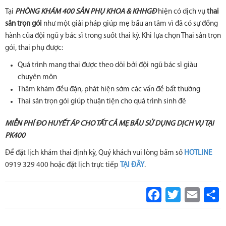
Tại
PHÒNG KHÁM 400 SẢN PHỤ KHOA & KHHGĐ
hiện có dịch vụ
thai
sản trọn gói
như một giải pháp giúp mẹ bầu an tâm vì đã có sự đồng
hành của đội ngũ y bác sĩ trong suốt thai kỳ. Khi lựa chọn Thai sản trọn
gói, thai phụ được:
Quá trình mang thai được theo dõi bởi đội ngũ bác sĩ giàu
chuyên môn
Thăm khám đều đặn, phát hiện sớm các vấn đề bất thường
Thai sản trọn gói giúp thuận tiện cho quá trình sinh đẻ
MIỄN PHÍ ĐO HUYẾT ÁP CHO TẤT CẢ MẸ BẦU SỬ DỤNG DỊCH VỤ TẠI
PK400
Để đặt lịch khám thai định kỳ, Quý khách vui lòng bấm số
HOTLINE
0919 329 400 hoặc đặt lịch trực tiếp
TẠI ĐÂY
.
Facebook
Twitter
Email
S