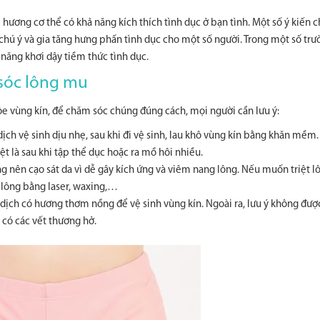
 hương cơ thể có khả năng kích thích tình dục ở bạn tình. Một số ý kiến 
hú ý và gia tăng hưng phấn tình dục cho một số người. Trong một số trư
năng khơi dậy tiềm thức tình dục.
sóc lông mu
ỏe vùng kín, để chăm sóc chúng đúng cách, mọi người cần lưu ý:
ch vệ sinh dịu nhẹ, sau khi đi vệ sinh, lau khô vùng kín bằng khăn mềm.
ệt là sau khi tập thể dục hoặc ra mồ hôi nhiều.
 nên cạo sát da vì dễ gây kích ứng và viêm nang lông. Nếu muốn triệt l
 lông bằng laser, waxing,…
ịch có hương thơm nồng để vệ sinh vùng kín. Ngoài ra, lưu ý không được
 có các vết thương hở.