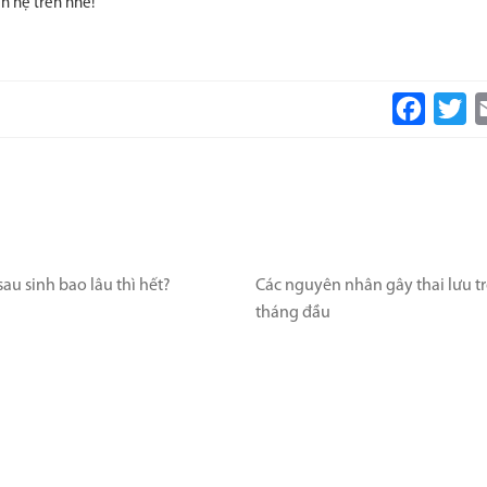
n hệ trên nhé!
Faceboo
Tw
sau sinh bao lâu thì hết?
Các nguyên nhân gây thai lưu t
tháng đầu