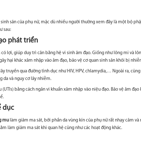
ỏe sinh sản của phụ nữ, mặc dù nhiều người thường xem đây là một bộ ph
ư sau:
ạo phát triển
 có lợi, giúp duy trì cân bằng hệ vi sinh âm đạo. Giống như lông mi và lô
 gây hại khác xâm nhập vào âm đạo, bảo vệ cơ quan sinh sản khỏi bị nhiễ
lây truyền qua đường tình dục như HIV, HPV, chlamydia,… Ngoài ra, cũng
g da và nguy cơ lây nhiễm.
ệu (UTIs) bằng cách ngăn vi khuẩn xâm nhập vào niệu đạo. Bảo vệ âm đạo
ể.
ể dục
g mu
làm giảm ma sát, bởi phần da vùng kín của phụ nữ rất nhạy cảm v
 nhằm làm giảm ma sát khi quan hệ cũng như các hoạt động khác.