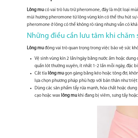
Lông mu
có vai trò lưu trữ pheromone, đây là một loại mùi
mùi hương pheromone từ lông vùng kín có thể thu hút sự c
pheromone ở lông có thể không rõ ràng nhưng vẫn có khả 
Những điều cần lưu tâm khi chăm 
Lông mu
đóng vai trò quan trọng trong việc bảo vệ sức kh
Vệ sinh vùng kín 2 lần/ngày bằng nước ấm hoặc dung dị
quần lót thường xuyên, ít nhất 1-2 lần mỗi ngày, đặc bi
Cắt tỉa
lông mu
gọn gàng bằng kéo hoặc tông đơ, không
lựa chọn phương pháp phù hợp với bản thân như triệt
Dùng các sản phẩm tẩy rửa mạnh, hóa chất hoặc dung d
cạo hoặc wax
lông mu
khi đang bị viêm, sưng tấy hoặc