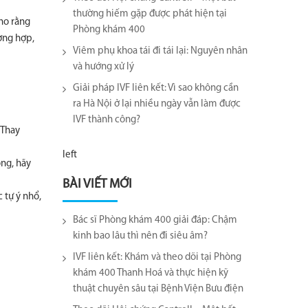
thường hiếm gặp được phát hiện tại
cho rằng
Phòng khám 400
ờng hợp,
Viêm phụ khoa tái đi tái lại​: Nguyên nhân
và hướng xử lý
Giải pháp IVF liên kết: Vì sao không cần
ra Hà Nội ở lại nhiều ngày vẫn làm được
IVF thành công?
 Thay
left
ông, hãy
BÀI VIẾT MỚI
 tự ý nhổ,
Bác sĩ Phòng khám 400 giải đáp: Chậm
kinh bao lâu thì nên đi siêu âm?
IVF liên kết: Khám và theo dõi tại Phòng
khám 400 Thanh Hoá và thực hiện kỹ
thuật chuyên sâu tại Bệnh Viện Bưu điện