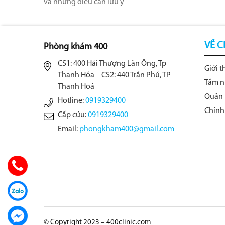
và những điều cần lưu ý
VỀ C
Phòng khám 400
CS1: 400 Hải Thượng Lãn Ông, Tp
Giới t
Thanh Hóa – CS2: 440 Trần Phú, TP
Tầm n
Thanh Hoá
Quản 
Hotline:
0919329400
Chính
Cấp cứu:
0919329400
Email:
phongkham400@gmail.com
© Copyright 2023 – 400clinic.com