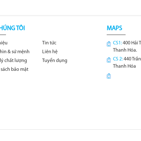
HÚNG TÔI
MAPS
hiệu
Tin tức
CS1:
400 Hải 
Thanh Hóa.
hìn & sứ mệnh
Liên hệ
CS 2:
440 Trần
lý chất lượng
Tuyển dụng
Thanh Hóa
 sách bảo mật