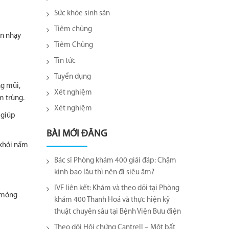
Sức khỏe sinh sản
Tiêm chủng
ận nhạy
Tiêm Chủng
Tin tức
Tuyển dụng
ng mũi,
Xét nghiệm
m trùng.
Xét nghiệm
 giúp
BÀI MỚI ĐĂNG
 khỏi nấm
Bác sĩ Phòng khám 400 giải đáp: Chậm
kinh bao lâu thì nên đi siêu âm?
IVF liên kết: Khám và theo dõi tại Phòng
à mỏng
khám 400 Thanh Hoá và thực hiện kỹ
thuật chuyên sâu tại Bệnh Viện Bưu điện
Theo dõi Hội chứng Cantrell – Một bất