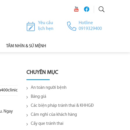
Yêu cầu
Hotline
lịch hẹn
0919329400
TẦM NHÌN & SỨ MỆNH
CHUYÊN MỤC
An toàn người bệnh
h400clinic
Bảng giá
Các biện pháp tránh thai & KHHGĐ
ấu. Ngay
Cảm nghĩ của khách hàng
Cấy que tránh thai