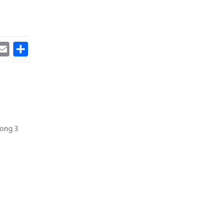
k
itter
Email
Share
rong 3