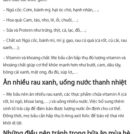
đảm bảo sức khỏe gồm:
– Ngũ cốc: Cơm, bánh mỳ, hạt óc chó, hạnh nhân,…;
– Hoa quả: Cam, táo, nho, lê, ổi, chuối,…;
– Sữa và Protein như trứng, thịt, cá, lạc, đỗ,…;
– Chất xơ: Ngũ cốc, bánh mì, mì ý, gạo, rau củ quả (cà rốt, củ cải, rau
xanh,…);
– Vitamin và khoáng chất: Mẹ bầu cần hấp thụ đủ lượng vitamin và
khoáng chất giúp cơ thể khỏe mạnh hơn như bưởi, cam, dâu tây,
bông cải xanh, mật ong, đu đủ, súp lơ,,…
Ăn nhiều rau xanh, uống nước thanh nhiệt
– Mẹ bầu nên ăn nhiều rau xanh, các thực phẩm chứa vitamin A (cà
rốt, bí ngô, khoai lang,….) và uống nhiều nước. Việc bổ sung thêm
sinh tố trái cây để đảm bảo được lượng nước ổn định cho cơ thể.
Đồng thời, mẹ bầu cần hấp thụ 0.4mg axit folic để bảo vệ thai nhi
khỏi dị tật.
Những điều nên tránh trong bữa ăn mùa hè