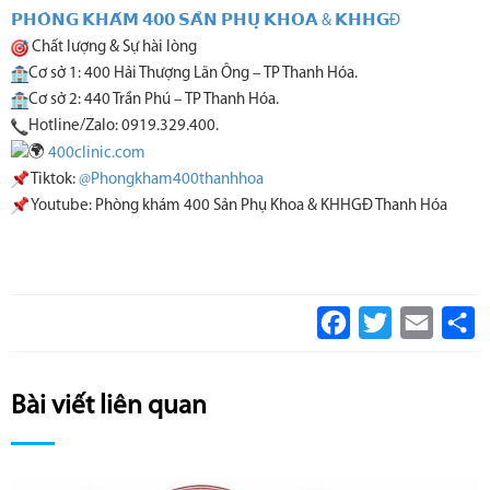
𝗣𝗛𝗢̀𝗡𝗚 𝗞𝗛𝗔́𝗠 𝟰𝟬𝟬 𝗦𝗔̉𝗡 𝗣𝗛𝗨̣ 𝗞𝗛𝗢𝗔 & 𝗞𝗛𝗛𝗚Đ
Chất lượng & Sự hài lòng
Cơ sở 1: 400 Hải Thượng Lãn Ông – TP Thanh Hóa.
Cơ sở 2: 440 Trần Phú – TP Thanh Hóa.
Hotline/Zalo: 0919.329.400.
400clinic.com
Tiktok:
@Phongkham400thanhhoa
Youtube: Phòng khám 400 Sản Phụ Khoa & KHHGĐ Thanh Hóa
Facebook
Twitter
Email
S
Bài viết liên quan