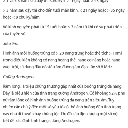
> 1 và < 3 năm sau dậy thì: Chu kỳ < 21 ngày hoặc > 45 ngày
> 3 năm sau dậy thì cho đến tuổi mãn kinh: < 21 ngày hoặc > 35 ngày
hoặc < 8 chu kỳ/năm
Vô kinh nguyên phát từ 15 tuổi hoặc > 3 năm từ khi có sự phát triển
của tuyến vú
Siêu âm:
Hình ảnh mỗi buồng trứng có > 20 nang trứng hoặc thể tích > 10ml
trong điều kiện không có nang hoàng thể, nang cơ năng hoặc nang
vượt trội, sử dụng đầu dò siêu âm đường âm đạo, tần số 8 MHz
Cường Androgen:
Rậm lông, là triệu chứng thường gặp nhất của buồng trứng đa nang.
Đây là biểu hiện của tình trạng cường Androgen. Có khoảng 92% phụ
nữ rậm lông có hình ảnh buồng trứng đa nang trên siêu âm. Tuy
nhiên cần chú ý đến một số yếu tố có thể ảnh hưởng đến tình trạng
này như di truyền hay chủng tộc. Do đó cần định lượng một số nội
tiết để xác định tình trạng cường Androgen.