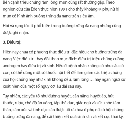
Bên cạnh triệu chứng rậm lông, mụn cũng rất thường gặp. Theo
nghiên cứu của Eden thực hiện 1991 cho thấy khoảng ¾ phụ nữ bị
mụn có hình ảnh buồng trứng đa nang trên siêu âm.
Hói và rụng tóc ít phổ biến trong buồng trứng đa nang nhưng cũng
được ghi nhận.
3. Điều trị:
Hiện nay chưa có phương thức điều trị đặc hiệu cho buồng trứng đa
nang. Việc điều trị thay đổi theo mục đích: điều trị triệu chứng cường
androgen hay điều trị vô sinh. Nếu ở bệnh nhân không có nhu cầu có
con, có thể dùng một số thuốc nội tiết để làm giảm các triệu chứng
của hội chứng này như kinh không đều, rậm lông … hay ngăn ngừa sự
xuất hiện của một số nguy cơ lâu dài sau này.
Tuy nhiên, các yếu tố như đường huyết, cân nặng, huyết áp, hút
thuốc, rượu, chế độ ăn uống, tập thể dục, giấc ngủ và sức khỏe tâm
thần, cảm xúc và tình dục cần được tối ưu hóa ở phụ nữ có hội chứng
buồng trứng đa nang, để cải thiện kết quả sinh sản và kết cục thai kỳ.
==========