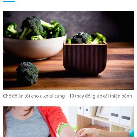
Chế độ ăn tốt cho u xơ tử cung – 10 thay đổi giúp cải thiện bệnh