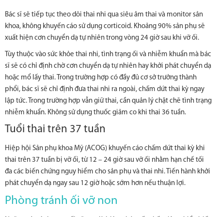
Bác sĩ sẽ tiếp tục theo dõi thai nhi qua siêu âm thai và monitor sản
khoa, không khuyến cáo sử dụng corticoid. Khoảng 90% sản phụ sẽ
xuất hiện cơn chuyển dạ tự nhiên trong vòng 24 giờ sau khi vỡ ối.
Tùy thuộc vào sức khỏe thai nhi, tình trạng ối và nhiễm khuẩn mà bác
sĩ sẽ có chỉ định chờ cơn chuyển dạ tự nhiên hay khởi phát chuyển dạ
hoặc mổ lấy thai. Trong trường hợp có đầy đủ cơ sở trưởng thành
phổi, bác sĩ sẽ chỉ định đưa thai nhi ra ngoài, chấm dứt thai kỳ ngay
lập tức. Trong trường hợp vẫn giữ thai, cần quản lý chặt chẽ tình trạng
nhiễm khuẩn. Không sử dụng thuốc giảm co khi thai 36 tuần.
Tuổi thai trên 37 tuần
Hiệp hội Sản phụ khoa Mỹ (ACOG) khuyến cáo chấm dứt thai kỳ khi
thai trên 37 tuần bị vỡ ối, từ 12 – 24 giờ sau vỡ ối nhằm hạn chế tối
đa các biến chứng nguy hiểm cho sản phụ và thai nhi. Tiến hành khởi
phát chuyển dạ ngay sau 12 giờ hoặc sớm hơn nếu thuận lợi.
Phòng tránh ối vỡ non