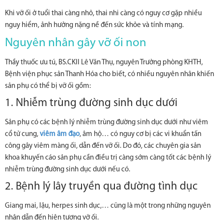
Khi vỡ ối ở tuổi thai càng nhỏ, thai nhi càng có nguy cơ gặp nhiều
nguy hiểm, ảnh hưởng nặng nề đến sức khỏe và tính mạng.
Nguyên nhân gây vỡ ối non
Thầy thuốc ưu tú, BS.CKII Lê Văn Thụ, nguyên Trưởng phòng KHTH,
Bệnh viện phục sản Thanh Hóa cho biết, có nhiều nguyên nhân khiến
sản phụ có thể bị vỡ ối gồm:
1. Nhiễm trùng đường sinh dục dưới
Sản phụ có các bệnh lý nhiễm trùng đường sinh dục dưới như viêm
cổ tử cung,
viêm âm đạo
, âm hộ… có nguy cơ bị các vi khuẩn tấn
công gây viêm màng ối, dẫn đến vỡ ối. Do đó, các chuyên gia sản
khoa khuyến cáo sản phụ cần điều trị càng sớm càng tốt các bệnh lý
nhiễm trùng đường sinh dục dưới nếu có.
2. Bệnh lý lây truyền qua đường tình dục
Giang mai, lậu, herpes sinh dục,… cũng là một trong những nguyên
nhân dẫn đến hiện tượng vỡ ối.