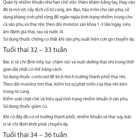
Quản lý nhiễm khuẩn như hạn chế việc thăm khám bằng tay, thay vào
đó là mỏ vịt; cấy dịch cổ tử cung, âm đạo, hậu môn cho sản phụ; sử
dụng kháng sinh phổ rộng để ngăn ngừa tình trạng nhiễm trùng cho
cả sản phụ và thai nhi; theo dõi monitor sản khoa 1-3 lần/ngày, siêu
âm đánh giá thai, rau và nước ối.
Sử dụng thuốc chống co thắt khi sản phụ xuất hiện cơn gò chuyển dạ.
Tuổi thai 32 – 33 tuần
Bác sĩ sẽ chỉ định tiếp tục chăm sóc và nuôi dưỡng thai nhi trong thời
gian dài nhất có thể bằng cách:
Sử dụng thuốc corticoid để kích thích trưởng thành phổi thai nhi.
Theo dõi monitor tim thai, kiểm tra sự phát triển của thai nhi bên
trong tử cung.
Kiểm soát chặt chẽ và hiệu quả tình trạng nhiễm khuẩn ở sản phụ.
Sử dụng thuốc giảm co.
Khi có đầy đủ cơ sở trưởng thành phổi, nhiễm khuẩn và thai suy, bác
sĩ sẽ chỉ định khởi phát chuyển dạ.
Tuổi thai 34 – 36 tuần