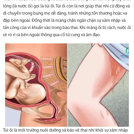
lỏng (là nước ối) gọi là túi ối. Túi ối còn là nơi giúp thai nhi cử động và
di chuyển trong bụng mẹ dễ dàng, tránh những tổn thương hoặc va
đập bên ngoài. Đồng thời là màng chắn ngăn chặn sự xâm nhập và
tấn công của vi khuẩn vào trong bào thai. Khi màng ối bị rách, nước ối
sẽ rò rỉ ra bên ngoài thông qua cổ tử cung và âm đạo.
Túi ối là môi trường nuôi dưỡng và bảo vệ thai nhi khỏi sự xâm nhập