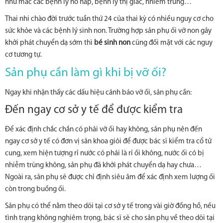
như mắc các bệnh lý hô hấp, bệnh lý thị giác, nhiễm trùng…
Thai nhi chào đời trước tuần thứ 24 của thai kỳ có nhiều nguy cơ cho
sức khỏe và các bệnh lý sinh non. Trường hợp sản phụ ối vỡ non gây
khởi phát chuyển dạ sớm thì
bé sinh non
cũng đối mặt với các nguy
cơ tương tự.
Sản phụ cần làm gì khi bị vỡ ối?
Ngay khi nhận thấy các dấu hiệu cảnh báo vỡ ối, sản phụ cần:
Đến ngay cơ sở y tế để được kiểm tra
Để xác định chắc chắn có phải vỡ ối hay không, sản phụ nên đến
ngay cơ sở y tế có đơn vị sản khoa giỏi để được bác sĩ kiểm tra cổ tử
cung, xem hiện tượng rỉ nước có phải là rỉ ối không, nước ối có bị
nhiễm trùng không, sản phụ đã khởi phát chuyển dạ hay chưa…
Ngoài ra, sản phụ sẽ được chỉ định siêu âm để xác định xem lượng ối
còn trong buồng ối.
Sản phụ có thể nằm theo dõi tại cơ sở y tế trong vài giờ đồng hồ, nếu
tình trạng không nghiêm trọng, bác sĩ sẽ cho sản phụ về theo dõi tại