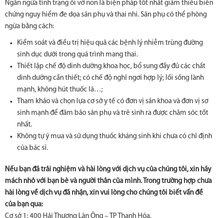
Ngăn ngừa tình trạng ối vỡ non là biện pháp tốt nhất giảm thiểu biến
chứng nguy hiểm đe dọa sản phụ và thai nhi. Sản phụ có thể phòng
ngừa bằng cách:
Kiểm soát và điều trị hiệu quả các bệnh lý nhiễm trùng đường
sinh dục dưới trong quá trình mang thai.
Thiết lập chế độ dinh dưỡng khoa học, bổ sung đầy đủ các chất
dinh dưỡng cần thiết; có chế độ nghỉ ngơi hợp lý; lối sống lành
mạnh, không hút thuốc lá…;
Tham khảo và chọn lựa cơ sở y tế có đơn vị sản khoa và đơn vị sơ
sinh mạnh để đảm bảo sản phụ và trẻ sinh ra được chăm sóc tốt
nhất.
Không tự ý mua và sử dụng thuốc kháng sinh khi chưa có chỉ định
của bác sĩ.
Nếu bạn đã trải nghiệm và hài lòng với dịch vụ của chúng tôi, xin hãy
mách nhỏ với bạn bè và người thân của mình. Trong trường hợp chưa
hài lòng về dịch vụ đã nhận, xin vui lòng cho chúng tôi biết vấn đề
của bạn qua:
Cơ sở 1: 400 Hải Thượng Lãn Ông – TP Thanh Hóa.