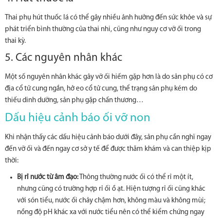
Thai phụ hút thuốc lá có thể gây nhiều ảnh hưởng đến sức khỏe và sự
phát triển bình thường của thai nhi, cũng như nguy cơ vỡ ối trong
thai kỳ.
5. Các nguyên nhân khác
Một số nguyên nhân khác gây vỡ ối hiếm gặp hơn là do sản phụ có cơ
địa cổ tử cung ngắn, hở eo cổ tử cung, thể trạng sản phụ kém do
thiếu dinh dưỡng, sản phụ gặp chấn thương…
Dấu hiệu cảnh báo ối vỡ non
Khi nhận thấy các dấu hiệu cảnh báo dưới đây, sản phụ cần nghĩ ngay
đến vỡ ối và đến ngay cơ sở y tế để được thăm khám và can thiệp kịp
thời:
Bị rỉ nước từ âm đạo:
Thông thường nước ối có thể rỉ một ít,
nhưng cũng có trường hợp rỉ ối ồ ạt. Hiện tượng rỉ ối cũng khác
với són tiểu, nước ối chảy chậm hơn, không màu và không mùi;
nồng độ pH khác xa với nước tiểu nên có thể kiểm chứng ngay