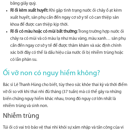
bằng giấy quỳ.
Rỉ ối kèm xuất huyết:
Khi gặp tình trạng nước ối chảy ồ ạt kèm
xuất huyết, sản phụ cần đến ngay cơ sở y tế có can thiệp sản
khoa để được can thiệp kịp thời.
Rỉ ối có màu hoặc có mùi bất thường:
Trong trường hợp nước ối
chảy ra có mùi và có màu lạ như màu vàng, màu xanh… sản phụ
cần đến ngay cơ sở y tế để được thăm khám và xác định chính
xác bởi đây có thể là dấu hiệu của nước ối bị nhiễm trùng hoặc
có lẫn phân su.
Ối vỡ non có nguy hiểm không?
Bác sĩ Lê Thanh Hùng cho biết, tùy theo sức khỏe thai kỳ và thời điểm
vỡ ối so với khi thai nhi đủ tháng (37 tuần) mà có thể gây ra những
biến chứng nguy hiểm khác nhau, trong đó nguy cơ lớn nhất là
nhiễm trùng và sinh non.
Nhiễm trùng
Túi ối có vai trò bảo vệ thai nhi khỏi sự xâm nhập và tấn công của vi