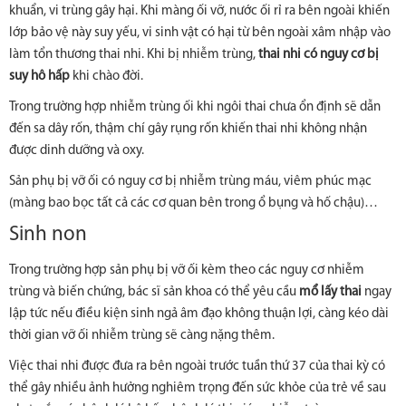
khuẩn, vi trùng gây hại. Khi màng ối vỡ, nước ối rỉ ra bên ngoài khiến
lớp bảo vệ này suy yếu, vi sinh vật có hại từ bên ngoài xâm nhập vào
làm tổn thương thai nhi. Khi bị nhiễm trùng,
thai nhi có nguy cơ bị
suy hô hấp
khi chào đời.
Trong trường hợp nhiễm trùng ối khi ngôi thai chưa ổn định sẽ dẫn
đến sa dây rốn, thậm chí gây rụng rốn khiến thai nhi không nhận
được dinh dưỡng và oxy.
Sản phụ bị vỡ ối có nguy cơ bị nhiễm trùng máu, viêm phúc mạc
(màng bao bọc tất cả các cơ quan bên trong ổ bụng và hố chậu)…
Sinh non
Trong trường hợp sản phụ bị vỡ ối kèm theo các nguy cơ nhiễm
trùng và biến chứng, bác sĩ sản khoa có thể yêu cầu
mổ lấy thai
ngay
lập tức nếu điều kiện sinh ngả âm đạo không thuận lợi, càng kéo dài
thời gian vỡ ối nhiễm trùng sẽ càng nặng thêm.
Việc thai nhi được đưa ra bên ngoài trước tuần thứ 37 của thai kỳ có
thể gây nhiều ảnh hưởng nghiêm trọng đến sức khỏe của trẻ về sau