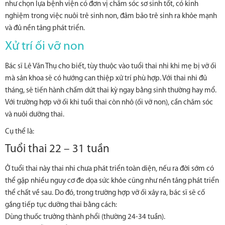
như chọn lựa bệnh viện có đơn vị chăm sóc sơ sinh tốt, có kinh
nghiệm trong việc nuôi trẻ sinh non, đảm bảo trẻ sinh ra khỏe mạnh
và đủ nền tảng phát triển.
Xử trí ối vỡ non
Bác sĩ Lê Văn Thụ cho biết, tùy thuộc vào tuổi thai nhi khi mẹ bị vỡ ối
mà sản khoa sẽ có hướng can thiệp xử trí phù hợp. Với thai nhi đủ
tháng, sẽ tiến hành chấm dứt thai kỳ ngay bằng sinh thường hay mổ.
Với trường hợp vỡ ối khi tuổi thai còn nhỏ (ối vỡ non), cần chăm sóc
và nuôi dưỡng thai.
Cụ thể là:
Tuổi thai 22 – 31 tuần
Ở tuổi thai này thai nhi chưa phát triển toàn diện, nếu ra đời sớm có
thể gặp nhiều nguy cơ đe dọa sức khỏe cũng như nền tảng phát triển
thể chất về sau. Do đó, trong trường hợp vỡ ối xảy ra, bác sĩ sẽ cố
gắng tiếp tục dưỡng thai bằng cách:
Dùng thuốc trưởng thành phổi (thường 24-34 tuần).