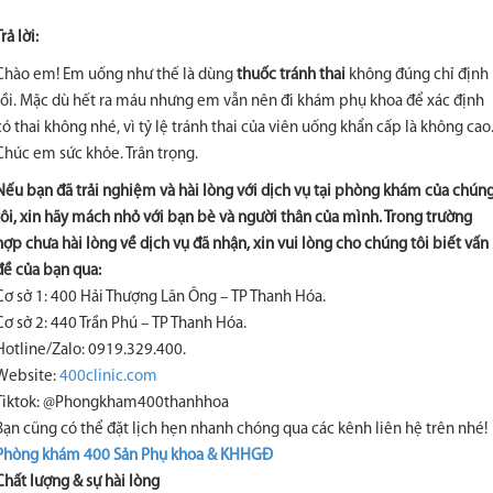
rả lời:
Chào em! Em uống như thế là dùng
thuốc tránh thai
không đúng chỉ định
rồi. Mặc dù hết ra máu nhưng em vẫn nên đi khám phụ khoa để xác định
có thai không nhé, vì tỷ lệ tránh thai của viên uống khẩn cấp là không cao
Chúc em sức khỏe. Trân trọng.
Nếu bạn đã trải nghiệm và hài lòng với dịch vụ tại phòng khám của chún
tôi, xin hãy mách nhỏ với bạn bè và người thân của mình. Trong trường
hợp chưa hài lòng về dịch vụ đã nhận, xin vui lòng cho chúng tôi biết vấn
đề của bạn qua:
Cơ sở 1: 400 Hải Thượng Lãn Ông – TP Thanh Hóa.
Cơ sở 2: 440 Trần Phú – TP Thanh Hóa.
Hotline/Zalo: 0919.329.400.
Website:
400clinic.com
Tiktok: @Phongkham400thanhhoa
Bạn cũng có thể đặt lịch hẹn nhanh chóng qua các kênh liên hệ trên nhé!
Phòng khám 400 Sản Phụ khoa & KHHGĐ
Chất lượng & sự hài lòng