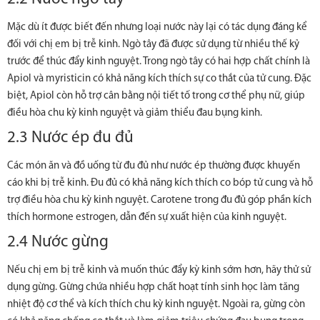
Mặc dù ít được biết đến nhưng loại nước này lại có tác dụng đáng kể
đối với chị em bị trễ kinh. Ngò tây đã được sử dụng từ nhiều thế kỷ
trước để thúc đẩy kinh nguyệt. Trong ngò tây có hai hợp chất chính là
Apiol và myristicin có khả năng kích thích sự co thắt của tử cung. Đặc
biệt, Apiol còn hỗ trợ cân bằng nội tiết tố trong cơ thể phụ nữ, giúp
điều hòa chu kỳ kinh nguyệt và giảm thiểu đau bụng kinh.
2.3 Nước ép đu đủ
Các món ăn và đồ uống từ đu đủ như nước ép thường được khuyến
cáo khi bị trễ kinh. Đu đủ có khả năng kích thích co bóp tử cung và hỗ
trợ điều hòa chu kỳ kinh nguyệt. Carotene trong đu đủ góp phần kích
thích hormone estrogen, dẫn đến sự xuất hiện của kinh nguyệt.
2.4 Nước gừng
Nếu chị em bị trễ kinh và muốn thúc đẩy kỳ kinh sớm hơn, hãy thử sử
dụng gừng. Gừng chứa nhiều hợp chất hoạt tính sinh học làm tăng
nhiệt độ cơ thể và kích thích chu kỳ kinh nguyệt. Ngoài ra, gừng còn