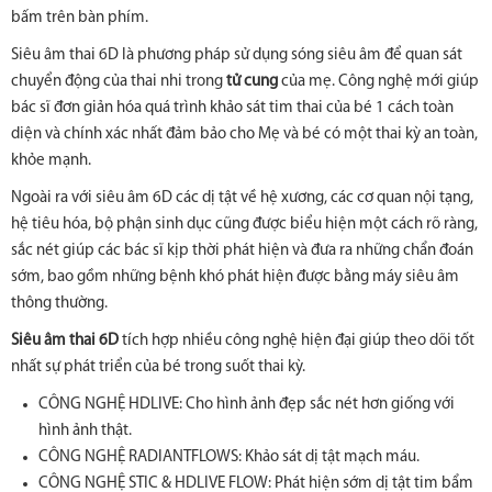
bấm trên bàn phím.
Siêu âm thai 6D là phương pháp sử dụng sóng siêu âm để quan sát
chuyển động của thai nhi trong
tử cung
của mẹ. Công nghệ mới giúp
bác sĩ đơn giản hóa quá trình khảo sát tim thai của bé 1 cách toàn
diện và chính xác nhất đảm bảo cho Mẹ và bé có một thai kỳ an toàn,
khỏe mạnh.
Ngoài ra với siêu âm 6D các dị tật về hệ xương, các cơ quan nội tạng,
hệ tiêu hóa, bộ phận sinh dục cũng được biểu hiện một cách rõ ràng,
sắc nét giúp các bác sĩ kịp thời phát hiện và đưa ra những chẩn đoán
sớm, bao gồm những bệnh khó phát hiện được bằng máy siêu âm
thông thường.
Siêu âm thai 6D
tích hợp nhiều công nghệ hiện đại giúp theo dõi tốt
nhất sự phát triển của bé trong suốt thai kỳ.
CÔNG NGHỆ HDLIVE: Cho hình ảnh đẹp sắc nét hơn giống với
hình ảnh thật.
CÔNG NGHỆ RADIANTFLOWS: Khảo sát dị tật mạch máu.
CÔNG NGHỆ STIC & HDLIVE FLOW: Phát hiện sớm dị tật tim bẩm