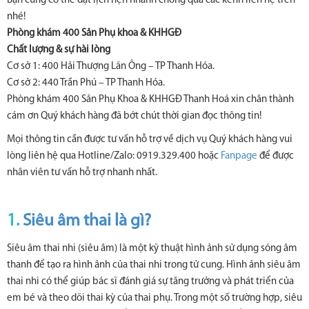
Bạn cũng có thể đặt lịch hẹn nhanh chóng qua các kênh liên hệ trên
nhé!
Phòng khám 400 Sản Phụ khoa & KHHGĐ
Chất lượng & sự hài lòng
Cơ sở 1: 400 Hải Thượng Lãn Ông – TP Thanh Hóa.
Cơ sở 2: 440 Trần Phú – TP Thanh Hóa.
Phòng khám 400 Sản Phụ Khoa & KHHGĐ Thanh Hoá xin chân thành
cám ơn Quý khách hàng đã bớt chút thời gian đọc thông tin!
Mọi thông tin cần được tư vấn hỗ trợ về dịch vụ Quý khách hàng vui
lòng liên hệ qua Hotline/Zalo: 0919.329.400 hoặc
Fanpage
để được
nhân viên tư vấn hỗ trợ nhanh nhất.
1.
Siêu âm thai là gì?
Siêu âm thai nhi (siêu âm) là một kỹ thuật hình ảnh sử dụng sóng âm
thanh để tạo ra hình ảnh của thai nhi trong tử cung. Hình ảnh siêu âm
thai nhi có thể giúp bác sĩ đánh giá sự tăng trưởng và phát triển của
em bé và theo dõi thai kỳ của thai phụ. Trong một số trường hợp, siêu