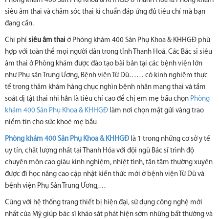
Phòng khám 400 Sản Phụ Khoa & KHHGĐ ở Thanh Hoá là Phòng khám
siêu âm thai và chăm sóc thai kì chuẩn đáp ứng đủ tiêu chí mà bạn
đang cần.
Chi phí
siêu âm thai
ở Phòng khám 400 Sản Phụ Khoa & KHHGĐ phù
hợp với toàn thể mọi người dân trong tỉnh Thanh Hoá. Các Bác sĩ siêu
âm thai ở Phòng khám được đào tạo bài bản tại các bệnh viện lớn
như Phụ sản Trung Ương, Bệnh viện Từ Dũ…… có kinh nghiệm thực
tế trong thăm khám hàng chục nghìn bệnh nhân mang thai và tầm
soát dị tật thai nhi hẳn là tiêu chí cao để chị em mẹ bầu chọn
Phòng
khám 400 Sản Phụ Khoa & KHHGĐ
làm nơi chọn mặt gửi vàng trao
niềm tin cho sức khoẻ mẹ bầu
Phòng khám 400 Sản Phụ Khoa & KHHGĐ
là 1 trong những cơ sở y tế
uy tín, chất lượng nhất tại Thanh Hóa với đội ngũ Bác sĩ trình độ
chuyên môn cao giàu kinh nghiệm, nhiệt tình, tận tâm thường xuyên
được đi học nâng cao cập nhật kiến thức mới ở bệnh viện Từ Dũ và
bệnh viện Phụ Sản Trung Ương,…
Cùng với hệ thống trang thiết bị hiện đại, sử dụng công nghệ mới
nhất của Mỹ giúp bác sĩ khảo sát phát hiện sớm những bất thường và