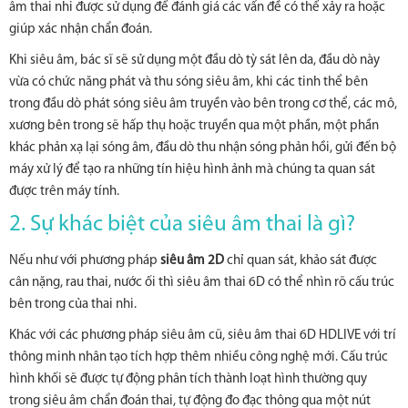
âm thai nhi được sử dụng để đánh giá các vấn đề có thể xảy ra hoặc
giúp xác nhận chẩn đoán.
Khi siêu âm, bác sĩ sẽ sử dụng một đầu dò tỳ sát lên da, đầu dò này
vừa có chức năng phát và thu sóng siêu âm, khi các tinh thể bên
trong đầu dò phát sóng siêu âm truyền vào bên trong cơ thể, các mô,
xương bên trong sẽ hấp thụ hoặc truyền qua một phần, một phần
khác phản xạ lại sóng âm, đầu dò thu nhận sóng phản hồi, gửi đến bộ
máy xử lý để tạo ra những tín hiệu hình ảnh mà chúng ta quan sát
được trên máy tính.
2. Sự khác biệt của siêu âm thai là gì?
Nếu như với phương pháp
siêu âm 2D
chỉ quan sát, khảo sát được
cân nặng, rau thai, nước ối thì siêu âm thai 6D có thể nhìn rõ cấu trúc
bên trong của thai nhi.
Khác với các phương pháp siêu âm cũ, siêu âm thai 6D HDLIVE với trí
thông minh nhân tạo tích hợp thêm nhiều công nghệ mới. Cấu trúc
hình khối sẽ được tự động phân tích thành loạt hình thường quy
trong siêu âm chẩn đoán thai, tự động đo đạc thông qua một nút