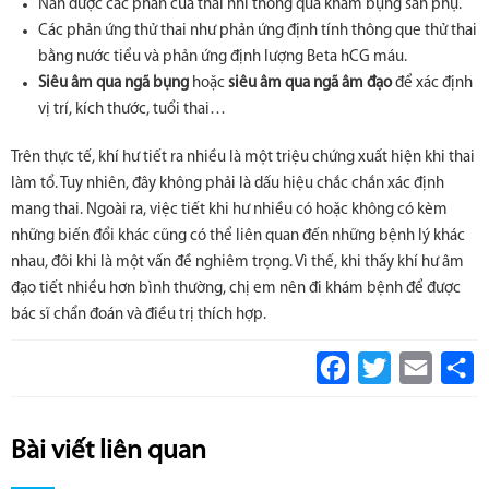
Nắn được các phần của thai nhi thông qua khám bụng sản phụ.
Các phản ứng thử thai như phản ứng định tính thông que thử thai
bằng nước tiểu và phản ứng định lượng Beta hCG máu.
Siêu âm qua ngã bụng
hoặc
siêu âm qua ngã âm đạo
để xác định
vị trí, kích thước, tuổi thai…
Trên thực tế, khí hư tiết ra nhiều là một triệu chứng xuất hiện khi thai
làm tổ. Tuy nhiên, đây không phải là dấu hiệu chắc chắn xác định
mang thai. Ngoài ra, việc tiết khi hư nhiều có hoặc không có kèm
những biến đổi khác cũng có thể liên quan đến những bệnh lý khác
nhau, đôi khi là một vấn đề nghiêm trọng. Vì thế, khi thấy khí hư âm
đạo tiết nhiều hơn bình thường, chị em nên đi khám bệnh để được
bác sĩ chẩn đoán và điều trị thích hợp.
Facebook
Twitter
Email
S
Bài viết liên quan