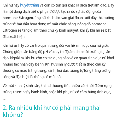
Khí hư hay
huyết trắng
và còn có tên gọi khác là dịch tiết âm đạo. Đây
là một dạng dịch tiết ở phụ nữ được tạo ra do sự tác động của
hormone
Estrogen
. Phụ nữ khi bước vào giai đoạn tuổi dậy thì, buồng
trứng sẽ bắt đầu hoạt động về mặt chức năng, nồng độ hormone
Estrogen sẽ tăng giảm theo chu kỳ kinh nguyệt, khi ấy khí hư sẽ bắt
đầu xuất hiện
Khí hư sinh lý có vai trò quan trọng đối với hệ sinh dục của nữ giới.
Chúng giúp cân bằng độ pH và duy trì độ ẩm cho môi trường tại âm
đạo. Ngoài ra, khí hư còn có tác dụng bảo vệ cơ quan sinh dục nữ khỏi
những tác nhân gây bệnh. Khí hư sinh lý được tiết ra theo chu kỳ
thường có màu trắng trong, sánh, hơi dai, tương tự lòng trắng trứng
sống và đặc biệt là không có mùi hôi.
Về mặt sinh lý sinh sản, khí hư thường tiết nhiều vào thời điểm rụng
trứng, trước ngày hành kinh, hoặc khi phụ nữ có cảm hứng tình dục,
…
2. Ra nhiều khí hư có phải mang thai
không?