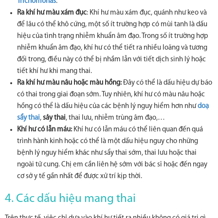
Trichomonas
.
Ra khí hư màu xám đục
: Khí hư màu xám đục, quánh như keo và
để lâu có thể khô cứng, một số ít trường hợp có mùi tanh là dấu
hiệu của tình trạng nhiễm khuẩn âm đạo. Trong số ít trường hợp
nhiễm khuẩn âm đạo, khí hư có thể tiết ra nhiều loãng và tương
đối trong, điều này có thể bị nhầm lẫn với tiết dịch sinh lý hoặc
tiết khí hư khi mang thai.
Ra khí hư màu nâu hoặc màu hồng:
Đây có thể là dấu hiệu dự báo
có thai trong giai đoạn sớm. Tuy nhiên, khí hư có màu nâu hoặc
hồng có thể là dấu hiệu của các bệnh lý nguy hiểm hơn như
doạ
sẩy thai
,
sảy thai
, thai lưu, nhiễm trùng âm đạo,…
Khí hư có lẫn máu:
Khí hư có lẫn máu có thể liên quan đến quá
trình hành kinh hoặc có thể là một dấu hiệu nguy cho những
bệnh lý nguy hiểm khác như sẩy thai sớm, thai lưu hoặc thai
ngoài tử cung. Chị em cần liên hệ sớm với bác sĩ hoặc đến ngay
cơ sở y tế gần nhất để được xử trí kịp thời.
4. Các dấu hiệu mang thai