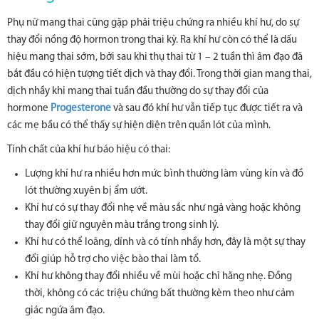
Phụ nữ mang thai cũng gặp phải triệu chứng ra nhiều khí hư, do sự
thay đổi nồng độ hormon trong thai kỳ. Ra khí hư còn có thể là dấu
hiệu mang thai sớm, bởi sau khi thụ thai từ 1 – 2 tuần thì âm đạo đã
bắt đầu có hiện tượng tiết dịch và thay đổi. Trong thời gian mang thai,
dịch nhầy khi mang thai tuần đầu thường do sự thay đổi của
hormone
Progesterone
và sau đó khí hư vẫn tiếp tục được tiết ra và
các mẹ bầu có thể thấy sự hiện diện trên quần lót của mình.
Tính chất của khí hư báo hiệu có thai:
Lượng khí hư ra nhiều hơn mức bình thường làm vùng kín và đồ
lót thường xuyên bị ẩm ướt.
Khí hư có sự thay đổi nhẹ về màu sắc như ngả vàng hoặc không
thay đổi giữ nguyên màu trắng trong sinh lý.
Khí hư có thể loãng, dính và có tính nhầy hơn, đây là một sự thay
đổi giúp hỗ trợ cho việc bào thai làm tổ.
Khí hư không thay đổi nhiều về mùi hoặc chỉ hăng nhẹ. Đồng
thời, không có các triệu chứng bất thường kèm theo như cảm
giác ngứa âm đạo.