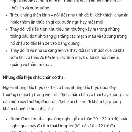
người không có biểu hiện gì trong khi đó có người nôn hết cả
thức ăn và nước uống.
Triệu chứng thần kinh – nội tiết như tính dễ bị kích thích, chán ăn
hoặc thèm ăn thức ăn gì đó, buồn ngủ hay mệt mỏi.
Thay đổi về tiểu tiện như tiểu rắt, thường xảy ra trong những
tháng đầu do tình trạng gia tăng các mạch máu và tử cung trong
hố chậu to dần lên đè vào bàng quang.
Thay đổi ở vú như sự căng lên và thay đổi kích thước của vú khá
sớm khi có thai. Vú lớn lên, các tĩnh mạch dưới da nổi nhiều,
quầng vú thẫm màu,…
Những dấu hiệu chắc chắn có thai:
Ngoài những dấu hiệu có thể có thai, những dấu hiệu dưới đây
thường có giá trị trong việc xác định chắc chắn có thai hay không, các
dấu hiệu này thường được xác định khi chị em đi khám tại phòng
khám chuyên khoa phụ sản.
Nghe được tim thai qua ống nghe gỗ (từ tuần 20 – 22 trở đi) hoặc
nghe qua máy đo tim thai Doppler (từ tuần 10 – 12 trở đi).