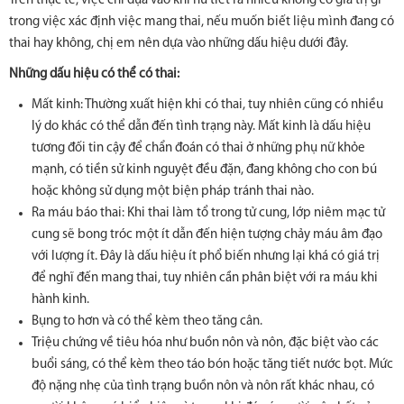
Trên thực tế, việc chỉ dựa vào khí hư tiết ra nhiều không có giá trị gì
trong việc xác định việc mang thai, nếu muốn biết liệu mình đang có
thai hay không, chị em nên dựa vào những dấu hiệu dưới đây.
Những dấu hiệu có thể có thai:
Mất kinh: Thường xuất hiện khi có thai, tuy nhiên cũng có nhiều
lý do khác có thể dẫn đến tình trạng này. Mất kinh là dấu hiệu
tương đối tin cậy để chẩn đoán có thai ở những phụ nữ khỏe
mạnh, có tiền sử kinh nguyệt đều đặn, đang không cho con bú
hoặc không sử dụng một biện pháp tránh thai nào.
Ra máu báo thai: Khi thai làm tổ trong tử cung, lớp niêm mạc tử
cung sẽ bong tróc một ít dẫn đến hiện tượng chảy máu âm đạo
với lượng ít. Đây là dấu hiệu ít phổ biến nhưng lại khá có giá trị
để nghĩ đến mang thai, tuy nhiên cần phân biệt với ra máu khi
hành kinh.
Bụng to hơn và có thể kèm theo tăng cân.
Triệu chứng về tiêu hóa như buồn nôn và nôn, đặc biệt vào các
buổi sáng, có thể kèm theo táo bón hoặc tăng tiết nước bọt. Mức
độ nặng nhẹ của tình trạng buồn nôn và nôn rất khác nhau, có