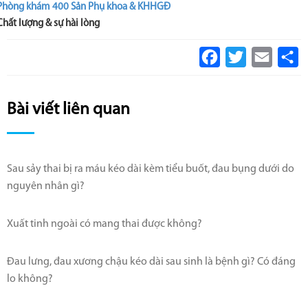
Phòng khám 400 Sản Phụ khoa & KHHGĐ
Chất lượng & sự hài lòng
Facebook
Twitter
Email
S
Bài viết liên quan
Sau sảy thai bị ra máu kéo dài kèm tiểu buốt, đau bụng dưới do
nguyên nhân gì?
Xuất tinh ngoài có mang thai được không?
Đau lưng, đau xương chậu kéo dài sau sinh là bệnh gì? Có đáng
lo không?