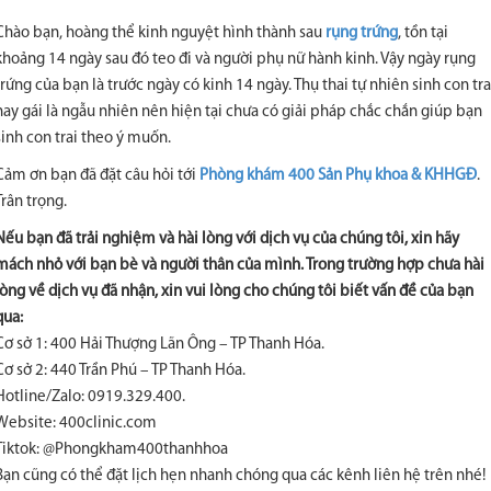
Chào bạn, hoàng thể kinh nguyệt hình thành sau
rụng trứng
, tồn tại
khoảng 14 ngày sau đó teo đi và người phụ nữ hành kinh. Vậy ngày rụng
trứng của bạn là trước ngày có kinh 14 ngày. Thụ thai tự nhiên sinh con tra
hay gái là ngẫu nhiên nên hiện tại chưa có giải pháp chắc chắn giúp bạn
sinh con trai theo ý muốn.
Cảm ơn bạn đã đặt câu hỏi tới
Phòng khám 400 Sản Phụ khoa & KHHGĐ
.
Trân trọng.
Nếu bạn đã trải nghiệm và hài lòng với dịch vụ của chúng tôi, xin hãy
mách nhỏ với bạn bè và người thân của mình. Trong trường hợp chưa hài
lòng về dịch vụ đã nhận, xin vui lòng cho chúng tôi biết vấn đề của bạn
qua:
Cơ sở 1: 400 Hải Thượng Lãn Ông – TP Thanh Hóa.
Cơ sở 2: 440 Trần Phú – TP Thanh Hóa.
Hotline/Zalo: 0919.329.400.
Website: 400clinic.com
Tiktok: @Phongkham400thanhhoa
Bạn cũng có thể đặt lịch hẹn nhanh chóng qua các kênh liên hệ trên nhé!