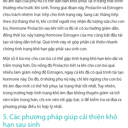
đó âm đạo của phụ nữ có thể dần dần khôi phục lại ở trạng thái bình
thường như trước khi sinh. Trong giai đoạn này, Prolactin và Estrogen
chịu trách nhiệm trực tiếp cho tình trạng này. Sang các tháng tiếp
theo (từ tháng thứ 4), khi cơ thể người mẹ nhận đủ lượng sữa cho con
bú, Hormone Prolactin sau khi tiết ra đủ sẽ có xu hướng giảm dần,
đồng thời lúc này lượng Hormone Estrogen của mẹ cũng bắt đầu tái
tạo và tăng dần trở lại. Quá trình này sẽ góp phần cải thiện nhanh
chóng tình trạng khô hạn gặp phải sau sinh con.
Một số ít bà mẹ cho con bú có thể gặp tình trạng khô hạn kéo dài và
trầm trọng hơn. Do nồng độ Prolactin tiết ra khi cho con bú quá
nhiều làm giảm nồng độ Estrogen, ngay cả khi đã có quá trình tái tạo
hormone này. Do đó, ở những phụ nữ này, chỉ khi ngừng cho con bú
thì âm đạo mới có thể hồi phục lại trạng thái tốt nhất. Tuy nhiên,
trong trường hợp tình trạng khô âm đạo không thuyên giảm và trở
nên trầm trọng hơn, chị em nên tới gặp bác sĩ để kiểm tra và đưa ra
phương pháp điều trị hợp lý nhất.
5. Các phương pháp giúp cải thiện khô
hạn sau sinh