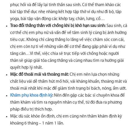
phục hồi và để lấy lại tinh thần sau sinh. Có thể tham khảo các
bài tập thể dục nhẹ nhàng kết hợp tập thở ví dụ như đi bộ, tập
yoga, bài tập vận động các khớp tay, chân, lưng, cổ…
Trao đổi thẳng thắn với chồng khi bị khô hạn sau sinh:
Sau sinh, cả
cơ thể chị em phụ nữ và vấn đề về tâm sinh lý cũng bị ảnh hưởng
tiêu cực. Không chỉ căng thẳng lo lắng về việc chăm sóc con cái,
chị em còn tự ti về những vấn đề cơ thể đang gặp phải ví dụ như
tăng cân…Vì thế, việc chia sẻ trực tiếp với chồng hoặc người
thân sẽ giúp giải tỏa căng thẳng và cùng nhau tìm ra hướng giải
quyết hợp lý nhất.
Mặc đồ thoải mái và thoáng mát:
Chị em nên lựa chọn những
chất liệu vải dễ thấm hút mồ hôi, vải kháng khuẩn, thoáng mát và
thoải mái nhất khi mặc để giảm tình trạng bí bách, nóng, ẩm ướt.
Khám phụ khoa định kỳ
:
Nên đến gặp các bác sĩ chuyên khoa để
thăm khám và tìm ra nguyên nhân cụ thể, từ đó đưa ra phương
pháp điều trị thích hợp.
Mặc dù sức khỏe ổn định, chị em cũng nên thăm khám định kỳ
khoảng 6 tháng – 1 năm 1 lần.