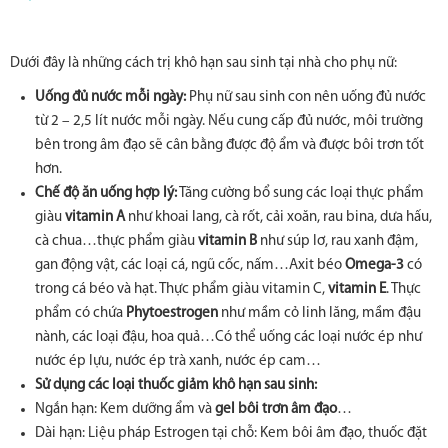
Dưới đây là những cách trị khô hạn sau sinh tại nhà cho phụ nữ:
Uống đủ nước mỗi ngày:
Phụ nữ sau sinh con nên uống đủ nước
từ 2 – 2,5 lít nước mỗi ngày. Nếu cung cấp đủ nước, môi trường
bên trong âm đạo sẽ cân bằng được độ ẩm và được bôi trơn tốt
hơn.
Chế độ ăn uống hợp lý:
Tăng cường bổ sung các loại thực phẩm
giàu
vitamin A
như khoai lang, cà rốt, cải xoăn, rau bina, dưa hấu,
cà chua…thực phẩm giàu
vitamin B
như súp lơ, rau xanh đậm,
gan động vật, các loại cá, ngũ cốc, nấm…Axit béo
Omega-3
có
trong cá béo và hạt. Thực phẩm giàu vitamin C,
vitamin E
. Thực
phẩm có chứa
Phytoestrogen
như mầm cỏ linh lăng, mầm đậu
nành, các loại đậu, hoa quả…Có thể uống các loại nước ép như
nước ép lựu, nước ép trà xanh, nước ép cam…
Sử dụng các loại thuốc giảm khô hạn sau sinh:
Ngắn hạn: Kem dưỡng ẩm và
gel bôi trơn âm đạo
…
Dài hạn: Liệu pháp Estrogen tại chỗ: Kem bôi âm đạo, thuốc đặt