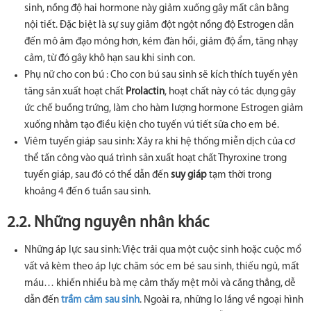
sinh, nồng độ hai hormone này giảm xuống gây mất cân bằng
nội tiết. Đặc biệt là sự suy giảm đột ngột nồng độ Estrogen dẫn
đến mô âm đạo mỏng hơn, kém đàn hồi, giảm độ ẩm, tăng nhạy
cảm, từ đó gây khô hạn sau khi sinh con.
Phụ nữ cho con bú : Cho con bú sau sinh sẽ kích thích tuyến yên
tăng sản xuất hoạt chất
Prolactin
, hoạt chất này có tác dụng gây
ức chế buồng trứng, làm cho hàm lượng hormone Estrogen giảm
xuống nhằm tạo điều kiện cho tuyến vú tiết sữa cho em bé.
Viêm tuyến giáp sau sinh: Xảy ra khi hệ thống miễn dịch của cơ
thể tấn công vào quá trình sản xuất hoạt chất Thyroxine trong
tuyến giáp, sau đó có thể dẫn đến
suy giáp
tạm thời trong
khoảng 4 đến 6 tuần sau sinh.
2.2. Những nguyên nhân khác
Những áp lực sau sinh: Việc trải qua một cuộc sinh hoặc cuộc mổ
vất vả kèm theo áp lực chăm sóc em bé sau sinh, thiếu ngủ, mất
máu… khiến nhiều bà mẹ cảm thấy mệt mỏi và căng thẳng, dễ
dẫn đến
trầm cảm sau sinh
. Ngoài ra, những lo lắng về ngoại hình