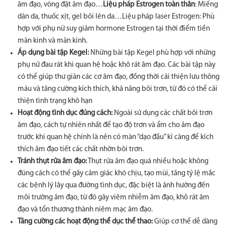
âm đạo, vòng đặt âm đạo…
Liệu pháp Estrogen toàn thân
: Miếng
dán da, thuốc xịt, gel bôi lên da…Liệu pháp laser Estrogen: Phù
hợp với phụ nữ suy giảm hormone Estrogen tại thời điểm tiền
mãn kinh và mãn kinh.
Áp dụng bài tập Kegel:
Những bài tập Kegel phù hợp với những
phụ nữ đau rát khi quan hệ hoặc khô rát âm đạo. Các bài tập này
có thể giúp thư giãn các cơ âm đạo, đồng thời cải thiện lưu thông
máu và tăng cường kích thích, khả năng bôi trơn, từ đó có thể cải
thiện tình trạng khô hạn
Hoạt động tình dục đúng cách:
Ngoài sử dụng các chất bôi trơn
âm đạo, cách tự nhiên nhất để tạo độ trơn và ẩm cho âm đạo
trước khi quan hệ chính là nên có màn “dạo đầu” kĩ càng để kích
thích âm đạo tiết các chất nhờn bôi trơn.
Tránh thụt rửa âm đạo:
Thụt rửa âm đạo quá nhiều hoặc không
đúng cách có thể gây cảm giác khó chịu, tạo mùi, tăng tỷ lệ mắc
các bệnh lý lây qua đường tình dục, đặc biệt là ảnh hưởng đến
môi trường âm đạo, từ đó gây viêm nhiễm âm đạo, khô rát âm
đạo và tổn thương thành niêm mạc âm đạo.
Tăng cường các hoạt động thể dục thể thao:
Giúp cơ thể dễ dàng