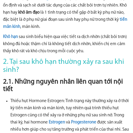
ổn định và sạch sẽ dưới tác dụng của các chất bôi trơn tự nhiên. Khô
hạn hay
khô âm đạo
là 1 tình trạng có thể gặp ở bất kỳ phụ nữ nào,
đặc biệt là ở phụ nữ giai đoạn sau sinh hay phụ nữ trong thời kỳ
tiền
mãn kinh
, mãn kinh.
Khô hạn
sau sinh biểu hiện qua việc tiết ra dịch nhờn (chất bôi trơn)
không đủ hoặc thậm chí là không tiết dịch nhờn, khiến chị em cảm
thấy khô rát và khó chịu trong mỗi cuộc yêu.
2. Tại sau khô hạn thường xảy ra sau khi
sinh?
2.1. Những nguyên nhân liên quan tới nội
tiết
Thiếu hụt Hormone Estrogen: Tình trạng này thường xảy ra ở thời
kỳ tiền mãn kinh và mãn kinh, tuy nhiên quá trình thiếu hụt
Estrogen cũng có thể xảy ra ở những phụ nữ sau sinh nở. Trong
thai kỳ, hai hormone
Estrogen
và
Progesterone
được sản xuất
nhiều hơn giúp cho sự tăng trưởng và phát triển của thai nhi. Sau