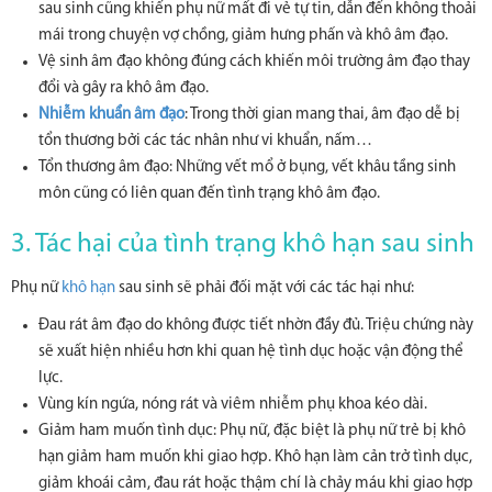
sau sinh cũng khiến phụ nữ mất đi vẻ tự tin, dẫn đến không thoải
mái trong chuyện vợ chồng, giảm hưng phấn và khô âm đạo.
Vệ sinh âm đạo không đúng cách khiến môi trường âm đạo thay
đổi và gây ra khô âm đạo.
Nhiễm khuẩn âm đạo
: Trong thời gian mang thai, âm đạo dễ bị
tổn thương bởi các tác nhân như vi khuẩn, nấm…
Tổn thương âm đạo: Những vết mổ ở bụng, vết khâu tầng sinh
môn cũng có liên quan đến tình trạng khô âm đạo.
3. Tác hại của tình trạng khô hạn sau sinh
Phụ nữ
khô hạn
sau sinh sẽ phải đối mặt với các tác hại như:
Đau rát âm đạo do không được tiết nhờn đầy đủ. Triệu chứng này
sẽ xuất hiện nhiều hơn khi quan hệ tình dục hoặc vận động thể
lực.
Vùng kín ngứa, nóng rát và viêm nhiễm phụ khoa kéo dài.
Giảm ham muốn tình dục: Phụ nữ, đặc biệt là phụ nữ trẻ bị khô
hạn giảm ham muốn khi giao hợp. Khô hạn làm cản trở tình dục,
giảm khoái cảm, đau rát hoặc thậm chí là chảy máu khi giao hợp