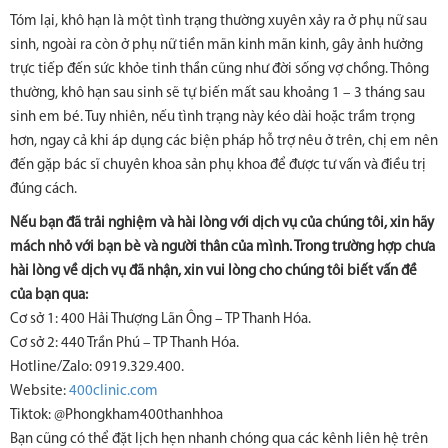
Tóm lại, khô hạn là một tình trạng thường xuyên xảy ra ở phụ nữ sau
sinh, ngoài ra còn ở phụ nữ tiền mãn kinh mãn kinh, gây ảnh hưởng
trực tiếp đến sức khỏe tinh thần cũng như đời sống vợ chồng. Thông
thường, khô hạn sau sinh sẽ tự biến mất sau khoảng 1 – 3 tháng sau
sinh em bé. Tuy nhiên, nếu tình trạng này kéo dài hoặc trầm trọng
hơn, ngay cả khi áp dụng các biện pháp hỗ trợ nêu ở trên, chị em nên
đến gặp bác sĩ chuyên khoa sản phụ khoa để được tư vấn và điều trị
đúng cách.
Nếu bạn đã trải nghiệm và hài lòng với dịch vụ của chúng tôi, xin hãy
mách nhỏ với bạn bè và người thân của mình. Trong trường hợp chưa
hài lòng về dịch vụ đã nhận, xin vui lòng cho chúng tôi biết vấn đề
của bạn qua:
Cơ sở 1: 400 Hải Thượng Lãn Ông – TP Thanh Hóa.
Cơ sở 2: 440 Trần Phú – TP Thanh Hóa.
Hotline/Zalo: 0919.329.400.
Website:
400clinic.com
Tiktok: @Phongkham400thanhhoa
Bạn cũng có thể đặt lịch hẹn nhanh chóng qua các kênh liên hệ trên