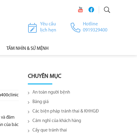
Yêu cầu
Hotline
lịch hẹn
0919329400
TẦM NHÌN & SỨ MỆNH
CHUYÊN MỤC
An toàn người bệnh
h400clinic
Bảng giá
Các biện pháp tránh thai & KHHGĐ
ả và đảm
Cảm nghĩ của khách hàng
ẫn của bác
Cấy que tránh thai