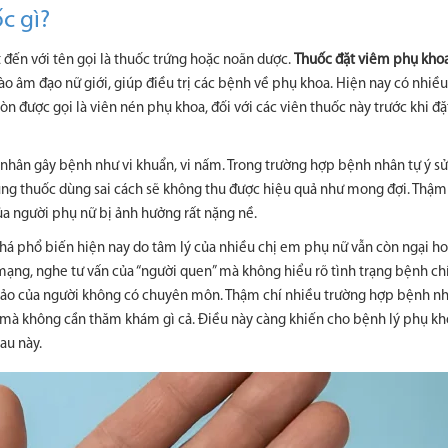
c gì?
 đến với tên gọi là thuốc trứng hoặc noãn dược.
Thuốc đặt viêm phụ kho
ào âm đạo nữ giới, giúp điều trị các bệnh về phụ khoa. Hiện nay có nhiề
n được gọi là viên nén phụ khoa, đối với các viên thuốc này trước khi đặ
 nhân gây bệnh như vi khuẩn, vi nấm. Trong trường hợp bệnh nhân tự ý sử
ng thuốc dùng sai cách sẽ không thu được hiệu quả như mong đợi. Thậm
ủa người phụ nữ bị ảnh hưởng rất nặng nề.
khá phổ biến hiện nay do tâm lý của nhiều chị em phụ nữ vẫn còn ngại ho
ạng, nghe tư vấn của “người quen” mà không hiểu rõ tình trạng bệnh c
 bảo của người không có chuyên môn. Thậm chí nhiều trường hợp bệnh n
 mà không cần thăm khám gì cả. Điều này càng khiến cho bệnh lý phụ kh
au này.