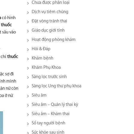
Chưa được phân loại
Dịch vụ tiêm chủng
a
có hình
Đặt vòng tránh thai
u
thuốc
Giáo dục giới tính
t sâu vào
Hoạt động phòng khám
Hỏi & Đáp
 chí
thuốc
Khám bệnh
Khám Phụ Khoa
ặc sợ đi
Sàng lọc trước sinh
hính mình
Sàng lọc Ung thư phụ khoa
hân nữ còn
Siêu âm
oa ở nữ
Siêu âm – Quản lý thai kỳ
Siêu âm – Khám thai
Sổ tay người bệnh
Sức khỏe sau sinh