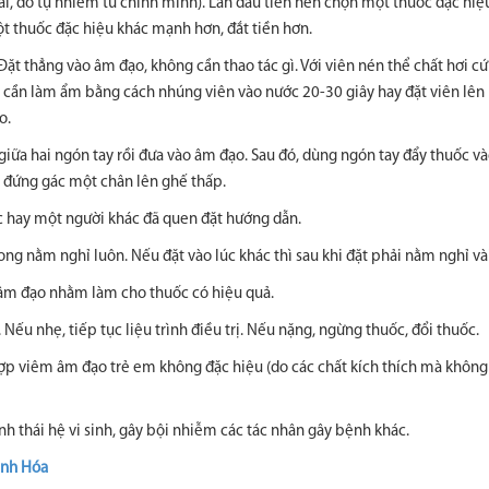
oài, do tự nhiễm từ chính mình). Lần đầu tiên nên chọn một thuốc đặc hiệu
ột thuốc đặc hiệu khác mạnh hơn, đắt tiền hơn.
 Đặt thẳng vào âm đạo, không cần thao tác gì. Với viên nén thể chất hơi c
n, cần làm ẩm bằng cách nhúng viên vào nước 20-30 giây hay đặt viên lên
o.
c giữa hai ngón tay rồi đưa vào âm đạo. Sau đó, dùng ngón tay đẩy thuốc v
y đứng gác một chân lên ghế thấp.
ốc hay một người khác đã quen đặt hướng dẫn.
 xong nằm nghỉ luôn. Nếu đặt vào lúc khác thì sau khi đặt phải nằm nghỉ vài
t âm đạo nhằm làm cho thuốc có hiệu quả.
 Nếu nhẹ, tiếp tục liệu trình điều trị. Nếu nặng, ngừng thuốc, đổi thuốc.
 hợp viêm âm đạo trẻ em không đặc hiệu (do các chất kích thích mà không
h thái hệ vi sinh, gây bội nhiễm các tác nhân gây bệnh khác.
anh Hóa