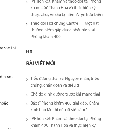
IVF liên kết: Khám và theo dõi tại Phòng
khám 400 Thanh Hoá và thực hiện kỹ
thuật chuyên sâu tại Bệnh Viện Bưu Điện
Theo dõi Hội chứng Cantrell – Một bất
thường hiếm gặp được phát hiện tại
Phòng khám 400
a sao thì
left
BÀI VIẾT MỚI
hêm xét
Tiểu đường thai kỳ: Nguyên nhân, triệu
chứng, chẩn đoán và điều trị
Chế độ dinh dưỡng trước khi mang thai
 hoặc
Bác sĩ Phòng khám 400 giải đáp: Chậm
kinh bao lâu thì nên đi siêu âm?
IVF liên kết: Khám và theo dõi tại Phòng
khám 400 Thanh Hoá và thực hiện kỹ