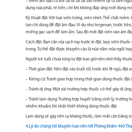
– Viêm âm đạo có khi tái đi tái lại (do nhiễm lại từ bên ng
dụng vừa phải, rẻ tiền, chỉ khi không đáp ứng mới dùng m
Kỹ thuật đặt: Với loại viên trứng, viên nhét: Thể chất mềm.
tan chỉ dùng để đặt âm đạo. Ví dụ như tergenan, trước tiê
miếng gạc sạch để làm ẩm. Sau đó mới đặt viên vào âm đạ
Cách đặt: Bạn cần rửa sạch tay trước ki đặt, kẹp viên thuố
trong. Tư thế đặt được khuyến cáo là nửa nằm nửa ngồi ha
Người trẻ tuổi chưa từng tự đặt bao giờ nên nhờ thầy thu
– Thời gian đặt: Nên đặt vào buổi tối trước khi đi ngủ, đặt
– Kiêng cữ: Tránh giao hợp trong thời gian dùng thuốc đặ
– Tránh dị ứng: Một vài trường hợp thuốc có thể gây dị ứng.
– Tránh lạm dụng: Trường hợp huyết trắng sinh lý, trường
nhiễm khuẩn) thì nhất thiết không dùng thuốc đặt.
Lạm dụng sẽ gây nên sự kháng thuốc, làm mất cân bằng sin
4.Lý do chúng tôi khuyên bạn nên tới Phòng khám 400 Th