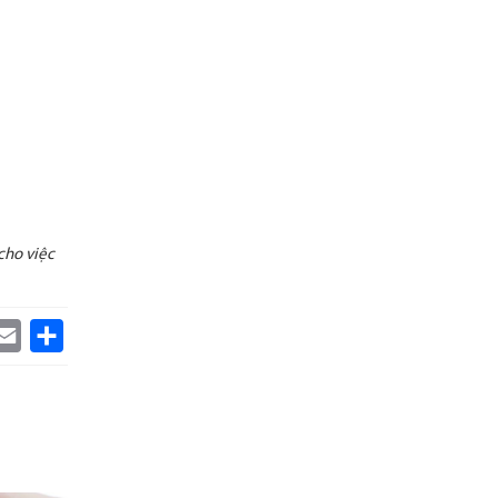
cho việc
k
itter
Email
Share