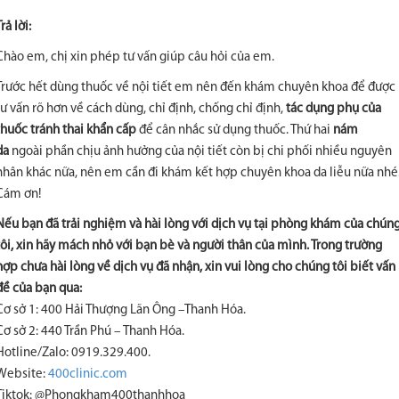
rả lời:
Chào em, chị xin phép tư vấn giúp câu hỏi của em.
Trước hết dùng thuốc về nội tiết em nên đến khám chuyên khoa để được
tư vấn rõ hơn về cách dùng, chỉ định, chống chỉ định,
tác dụng phụ của
thuốc tránh thai khẩn cấp
để cân nhắc sử dụng thuốc. Thứ hai
nám
da
ngoài phần chịu ảnh hưởng của nội tiết còn bị chi phối nhiều nguyên
nhân khác nữa, nên em cần đi khám kết hợp chuyên khoa da liễu nữa nhé
Cám ơn!
Nếu bạn đã trải nghiệm và hài lòng với dịch vụ tại phòng khám của chún
tôi, xin hãy mách nhỏ với bạn bè và người thân của mình. Trong trường
hợp chưa hài lòng về dịch vụ đã nhận, xin vui lòng cho chúng tôi biết vấn
đề của bạn qua:
Cơ sở 1: 400 Hải Thượng Lãn Ông –Thanh Hóa.
Cơ sở 2: 440 Trần Phú – Thanh Hóa.
Hotline/Zalo: 0919.329.400.
Website:
400clinic.com
Tiktok: @Phongkham400thanhhoa