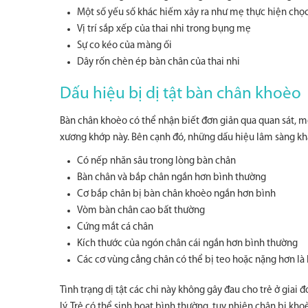
Một số yếu số khác hiếm xảy ra như mẹ thực hiện chọc 
Vị trí sắp xếp của thai nhi trong bụng mẹ
Sự co kéo của màng ối
Dây rốn chèn ép bàn chân của thai nhi
Dấu hiệu bị dị tật bàn chân khoèo
Bàn chân khoèo có thể nhận biết đơn giản qua quan sát, một
xương khớp này. Bên cạnh đó, những dấu hiệu lâm sàng kh
Có nếp nhăn sâu trong lòng bàn chân
Bàn chân và bắp chân ngắn hơn bình thường
Cơ bắp chân bị bàn chân khoèo ngắn hơn bình
Vòm bàn chân cao bất thường
Cứng mắt cá chân
Kích thước của ngón chân cái ngắn hơn bình thường
Các cơ vùng cẳng chân có thể bị teo hoặc nặng hơn là 
Tình trạng dị tật các chi này không gây đau cho trẻ ở gia
lý. Trẻ có thể sinh hoạt bình thường, tuy nhiên chân bị kh