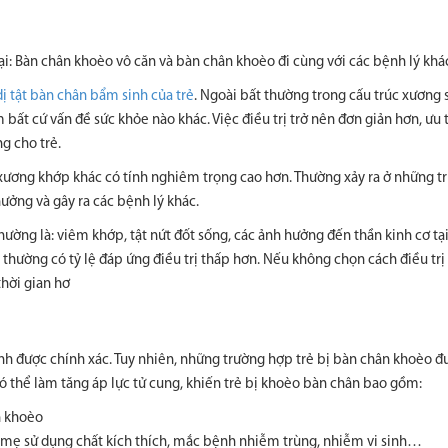
i: Bàn chân khoèo vô căn và bàn chân khoèo đi cùng với các bệnh lý khá
dị tật bàn chân bẩm sinh của trẻ
. Ngoài bất thường trong cấu trúc xương 
 bất cứ vấn đề sức khỏe nào khác. Việc điều trị trở nên đơn giản hơn, ưu 
g cho trẻ.
 xương khớp khác có tính nghiêm trọng cao hơn. Thường xảy ra ở những 
ưởng và gây ra các bệnh lý khác.
hường là: viêm khớp, tật nứt đốt sống, các ảnh hưởng đến thần kinh cơ tạ
thường có tỷ lệ đáp ứng điều trị thấp hơn. Nếu không chọn cách điều tr
thời gian hơ
h được chính xác. Tuy nhiên, những trường hợp trẻ bị bàn chân khoèo đư
ó thể làm tăng áp lực tử cung, khiến trẻ bị khoèo bàn chân bao gồm:
n khoèo
 mẹ sử dụng chất kích thích, mắc bệnh nhiễm trùng, nhiễm vi sinh…