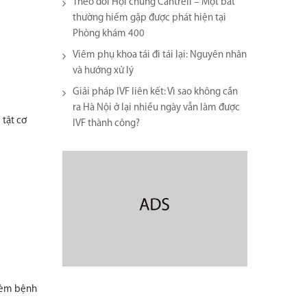
Theo dõi Hội chứng Cantrell – Một bất
thường hiếm gặp được phát hiện tại
Phòng khám 400
Viêm phụ khoa tái đi tái lại​: Nguyên nhân
và hướng xử lý
Giải pháp IVF liên kết: Vì sao không cần
ra Hà Nội ở lại nhiều ngày vẫn làm được
 tật cơ
IVF thành công?
 kèm bệnh