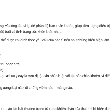
g, và cộng tất cả lại để phân độ bàn chân khoèo, giúp tiên lượng điều trị.
 độ tuổi và tình trạng sức khỏe khác nhau.
hể được chỉ định theo yêu cầu của bác sĩ nếu như những biểu hiện lâm
o
ex Congenita)
da)
us): Lưu ý đây là một dị tật cần phân biệt với tật bàn chân khoèo, vì điề
ng ương: bại não, di chứng viêm não – màng não.
 chịu áp lực bất thường trong tử cung khiến chân của thai nhi bị biến dạ