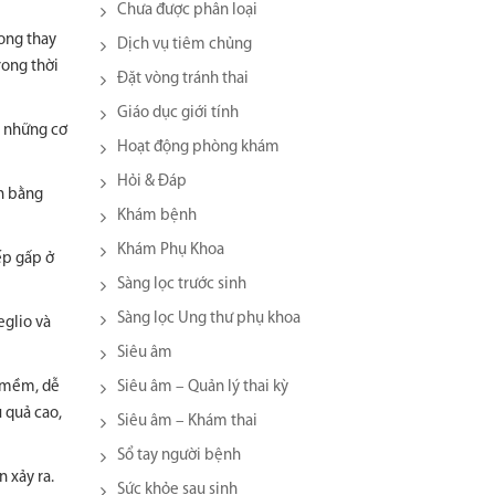
Chưa được phân loại
rong thay
Dịch vụ tiêm chủng
rong thời
Đặt vòng tránh thai
Giáo dục giới tính
a những cơ
Hoạt động phòng khám
Hỏi & Đáp
n bằng
Khám bệnh
Khám Phụ Khoa
ếp gấp ở
Sàng lọc trước sinh
Sàng lọc Ung thư phụ khoa
eglio và
Siêu âm
n mềm, dễ
Siêu âm – Quản lý thai kỳ
 quả cao,
Siêu âm – Khám thai
Sổ tay người bệnh
 xảy ra.
Sức khỏe sau sinh