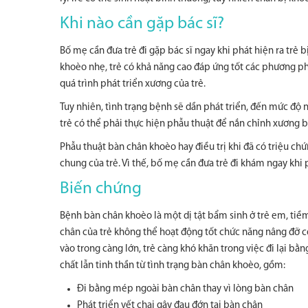
Khi nào cần gặp bác sĩ?
Bố mẹ cần đưa trẻ đi gặp bác sĩ ngay khi phát hiện ra trẻ b
khoèo nhẹ, trẻ có khả năng cao đáp ứng tốt các phương phá
quá trình phát triển xương của trẻ.
Tuy nhiên, tình trạng bệnh sẽ dần phát triển, đến mức độ nặ
trẻ có thể phải thực hiện phẫu thuật để nắn chỉnh xương 
Phẫu thuật bàn chân khoèo hay điều trị khi đã có triệu chứ
chung của trẻ. Vì thế, bố mẹ cần đưa trẻ đi khám ngay khi
Biến chứng
Bệnh bàn chân khoèo là một dị tật bẩm sinh ở trẻ em, tiề
chân của trẻ không thể hoạt động tốt chức năng nâng đỡ c
vào trong càng lớn, trẻ càng khó khăn trong việc đi lại b
chất lẫn tinh thần từ tình trạng bàn chân khoèo, gồm:
Đi bằng mép ngoài bàn chân thay vì lòng bàn chân
Phát triển vết chai gây đau đớn tại bàn chân