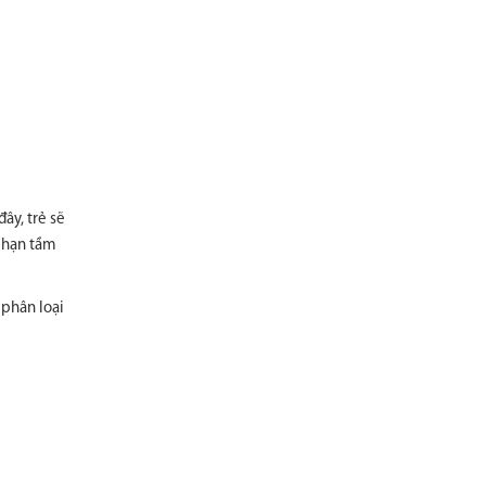
ây, trẻ sẽ
i hạn tầm
 phân loại