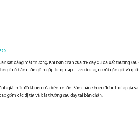
èo
n sát bằng mắt thường. Khi bàn chân của trẻ đầy đủ ba bất thường sau đ
ạng ở cổ bàn chân gồm gập lòng + áp + vẹo trong, co rút gân gót và giớ
ể đánh giá mức độ khoèo của bệnh nhân. Bàn chân khoèo được lượng giá và
bao gồm các dị tật và bất thường sau đây tại bàn chân: