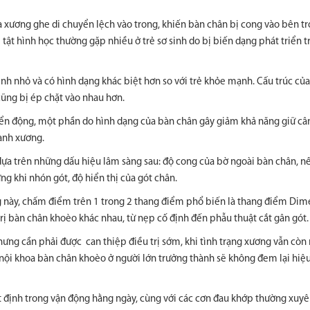
à xương ghe di chuyển lệch vào trong, khiến bàn chân bị cong vào bên t
tật hình học thường gặp nhiều ở trẻ sơ sinh do bị biến dạng phát triển t
nh nhỏ và có hình dạng khác biệt hơn so với trẻ khỏe mạnh. Cấu trúc củ
ũng bị ép chặt vào nhau hơn.
yển động, một phần do hình dạng của bàn chân gây giảm khả năng giữ câ
anh xương.
a trên những dấu hiệu lâm sàng sau: độ cong của bờ ngoài bàn chân, n
g khi nhón gót, độ hiển thị của gót chân.
g này, chấm điểm trên 1 trong 2 thang điểm phổ biến là thang điểm Dim
rị bàn chân khoèo khác nhau, từ nẹp cố định đến phẫu thuật cắt gân gót.
ưng cần phải được can thiệp điều trị sớm, khi tình trạng xương vẫn cò
nội khoa bàn chân khoèo ở người lớn trưởng thành sẽ không đem lại hiệu
ất định trong vận động hằng ngày, cùng với các cơn đau khớp thường xuyên