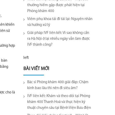
thường hiếm gặp được phát hiện tại
Phòng khám 400
c.
Viêm phụ khoa tái đi tái lại​: Nguyên nhân
sên khiến
và hướng xử lý
tiên sử
Giải pháp IVF liên kết: Vì sao không cần
ra Hà Nội ở lại nhiều ngày vẫn làm được
IVF thành công?
trường hợp
left
i bàn
ị bằng
BÀI VIẾT MỚI
Bác sĩ Phòng khám 400 giải đáp: Chậm
kinh bao lâu thì nên đi siêu âm?
ợc cho là
IVF liên kết: Khám và theo dõi tại Phòng
khám 400 Thanh Hoá và thực hiện kỹ
thuật chuyên sâu tại Bệnh Viện Bưu điện