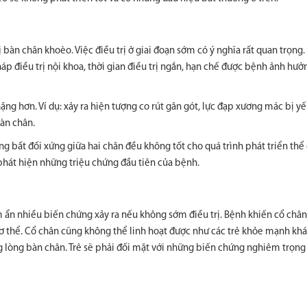
ị bàn chân khoèo. Việc điều trị ở giai đoạn sớm có ý nghĩa rất quan trọng
p điều trị nội khoa, thời gian điều trị ngắn, hạn chế được bệnh ảnh hư
ng hơn. Ví dụ: xảy ra hiện tượng co rút gân gót, lực đạp xương mác bị yếu
bàn chân.
ng bất đối xứng giữa hai chân đều không tốt cho quá trình phát triển thể
 phát hiện những triệu chứng đầu tiên của bệnh.
m ẩn nhiều biến chứng xảy ra nếu không sớm điều trị. Bệnh khiến cổ chân
ơ thể. Cổ chân cũng không thể linh hoạt được như các trẻ khỏe mạnh kh
ằng lòng bàn chân. Trẻ sẽ phải đối mặt với những biến chứng nghiêm trọng