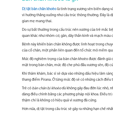
Dị tật bàn chân khoèo
là tình trạng xương sên biến dạng v
vì hướng thẳng xuống như cấu trúc thông thường. Đây là dị 
gian mẹ mang thai.
Do sự bất thường trong cấu trúc nên xương của trẻ mắc bệ
quan khác như nhóm cơ, gân, dây thần kinh và mạch máu c
Bệnh này khiến bàn chân không được linh hoạt trong chu
của cổ chân, một phần liên quan đến tổ chức mô mềm qu
Mức độ nghiêm trọng của bàn chân khoèo được đánh giá dự
mặt trong bàn chân, mức độ che phủ đầu xương sên, độ cứn
Khi thăm khám, bác sĩ sẽ dựa vào những dấu hiệu lâm sàn
thang điểm Pirana. Ở từng mức độ sẽ có những cách điều t
Trẻ có
bàn chân bị khoèo
dù không gây đau đớn lúc nhỏ, nh
dàng điều chỉnh bằng các phương pháp nội khoa. Điều trị 
thậm chí là không có hiệu quả vì xương đã cứng.
Hơn nữa, dị tật trong cấu trúc sẽ gây ra những hạn chế nh