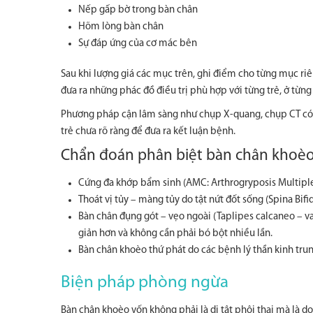
Nếp gấp bờ trong bàn chân
Hõm lòng bàn chân
Sự đáp ứng của cơ mác bên
Sau khi lượng giá các mục trên, ghi điểm cho từng mục riên
đưa ra những phác đồ điều trị phù hợp với từng trẻ, ở từng
Phương pháp cận lâm sàng như chụp X-quang, chụp CT có t
trẻ chưa rõ ràng để đưa ra kết luận bệnh.
Chẩn đoán phân biệt bàn chân khoè
Cứng đa khớp bẩm sinh (AMC: Arthrogryposis Multipl
Thoát vị tủy – màng tủy do tật nứt đốt sống (Spina Bifi
Bàn chân đụng gót – vẹo ngoài (Taplipes calcaneo – valg
giản hơn và không cần phải bó bột nhiều lần.
Bàn chân khoèo thứ phát do các bệnh lý thần kinh tru
Biện pháp phòng ngừa
Bàn chân khoèo vốn không phải là dị tật phôi thai mà là do