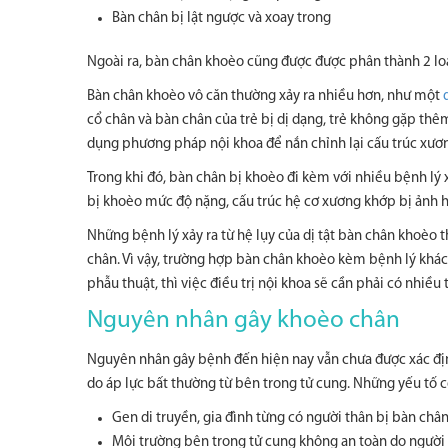
Bàn chân bị lật ngược và xoay trong
Ngoài ra, bàn chân khoèo cũng được được phân thành 2 loạ
Bàn chân khoèo vô căn thường xảy ra nhiều hơn, như một
cổ chân và bàn chân của trẻ bị dị dạng, trẻ không gặp thêm
dụng phương pháp nội khoa để nắn chỉnh lại cấu trúc xươn
Trong khi đó, bàn chân bị khoèo đi kèm với nhiều bệnh lý
bị khoèo mức độ nặng, cấu trúc hệ cơ xương khớp bị ảnh h
Những bệnh lý xảy ra từ hệ lụy của dị tật bàn chân khoèo t
chân. Vì vậy, trường hợp bàn chân khoèo kèm bệnh lý khác 
phẫu thuật, thì việc điều trị nội khoa sẽ cần phải có nhiều 
Nguyên nhân gây khoèo chân
Nguyên nhân gây bệnh đến hiện nay vẫn chưa được xác địn
do áp lực bất thường từ bên trong tử cung. Những yếu tố c
Gen di truyền, gia đình từng có người thân bị bàn châ
Môi trường bên trong tử cung không an toàn do người