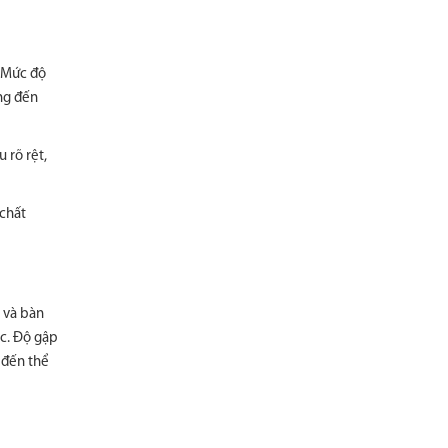
. Mức độ
ởng đến
 rõ rệt,
 chất
 và bàn
ác. Độ gập
 đến thể