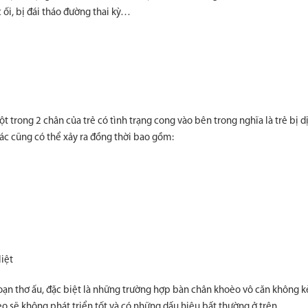
ối, bị đái tháo đường thai kỳ…
 trong 2 chân của trẻ có tình trạng cong vào bên trong nghĩa là trẻ bị dị
ác cũng có thể xảy ra đồng thời bao gồm:
liệt
i đoạn thơ ấu, đặc biệt là những trường hợp bàn chân khoèo vô căn không
oèo sẽ không phát triển tốt và có những dấu hiệu bất thường ở trên.