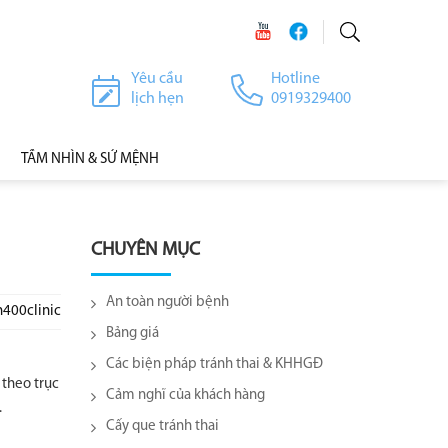
Yêu cầu
Hotline
lịch hẹn
0919329400
TẦM NHÌN & SỨ MỆNH
CHUYÊN MỤC
An toàn người bệnh
h400clinic
Bảng giá
Các biện pháp tránh thai & KHHGĐ
 theo trục
Cảm nghĩ của khách hàng
.
Cấy que tránh thai