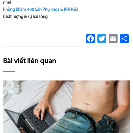
nhé!
Phòng khám 400 Sản Phụ khoa & KHHGĐ
Chất lượng & sự hài lòng
Facebook
Twitter
Email
S
Bài viết liên quan