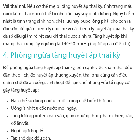
Với thai nhi
: Nếu cơ thể mẹ bị tăng huyết áp thai kỳ, tình trạng máu
nuôi kém, thai nhi có thể bị nhẹ cân hay suy dinh dưỡng. Nguy hiểm
nhất là tình trạng sinh non, chết lưu hay buộc lòng phải cho con ra
đời sớm để giảm bệnh lý cho mẹ vì các bệnh lý huyết áp của thai kỳ
đa số đều giảm rõ rệt sau khi thai được sinh ra. Tăng huyết áp khi
mang thai cũng lấy ngưỡng là 140/90mmHg (ngưỡng cần điều trị).
4. Phòng ngừa tăng huyết áp thai kỳ
Để phòng ngừa tăng huyết áp thai kỳ, bên cạnh việc khám thai đều
đặn theo lịch, đo huyết áp thường xuyên, thai phụ cũng cần điều
chỉnh chế độ ăn uống, sinh hoạt để hạn chế những yếu tố nguy cơ
gây tăng huyết áp:
Hạn chế sử dụng nhiều muối trong chế biến thức ăn.
Uống ít nhất 8 cốc nước mỗi ngày.
Tăng lượng protein nạp vào, giảm những thực phẩm chiên, xào,
đồ ăn vặt.
Nghỉ ngơi hợp lý.
Tập thể dục đều đặn.