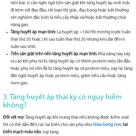
nên bác sĩ cần nghi ngờ tiền sản giật khi tăng huyết áp mới mắc
đi kèm với đau đầu, rối loạn thị giác, đau bụng hoặc bất thường
xét nghiệm đặc biệt là tiểu cầu thấp và/hoặc bất thường chức
năng gan.
Tăng huyết áp mạn tính:
Là huyết áp >140/90 mmHg trước tuần
thai thứ 20 hoặc chỉ sau tuần thai thứ 20 nhưng kéo dài đến 6
tuần sau sinh.
Tiền sản giật trên nền tăng huyết áp mạn tính:
Khả năng này xảy
ra cao khi phụ nữ bị tăng huyết áp có thêm protein niệu lần đầu
hoặc phụ nữ vốn đã bị tăng huyết áp và protein niệu, nay lại tăng
đột ngột huyết áp hoặc protein niệu, giảm tiểu cầu hoặc tăng
men gan.
3. Tăng huyết áp thai kỳ có nguy hiểm
không?
Đối với mẹ
: Tăng huyết áp khi mang thai nếu không được kiểm soát
thì có thể dẫn đến các tai biến cho sản phụ như
nhau bong non
,
tai
biến mạch máu não
, suy tạng.