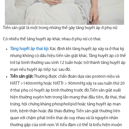
Tiền sản giật là một trong những thể gây tăng huyết áp ở phụ nữ
Có nhiều thể tăng huyết áp khác nhau ở phụ nữ có thai:
Tăng huyết áp thai kỳ
:
Xác định khi tăng huyết áp xảy ra ở thai kỳ
nhưng không có dấu hiệu tiền sản giật khác. Tăng huyết áp có thể
trở lại bình thường sau sinh 12 tuần hoặc trở thành tăng huyết áp
mạn nếu huyết áp tiếp tục sau đó.
Tiền sản giật:
Thường được chẩn đoán dựa vào protein niệu và
HATT >140mmHg hoặc HATTr > 90mmHg xảy ra sau tuần thứ 20
ở thai phụ có huyết áp bình thường trước đó.Tiền sản giật xuất
hiện thường xuyên hơn trong lần mang thai đầu tiên, đa thai, thai
trứng, hội chứng kháng phospholipid hoặc tăng huyết áp mạn
tính, bệnh thận hoặc đái tháo đường. Tiền sản giật thường liên
quan với chậm phát triển thai do suy nhau và là nguyên nhân
thường gặp của sinh non. Vì tiểu đạm có thể là biểu hiện muộn