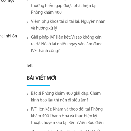
y có một
thường hiếm gặp được phát hiện tại
Phòng khám 400
Viêm phụ khoa tái đi tái lại​: Nguyên nhân
và hướng xử lý
hai nhi ổn
Giải pháp IVF liên kết: Vì sao không cần
ra Hà Nội ở lại nhiều ngày vẫn làm được
IVF thành công?
left
BÀI VIẾT MỚI
Bác sĩ Phòng khám 400 giải đáp: Chậm
kinh bao lâu thì nên đi siêu âm?
IVF liên kết: Khám và theo dõi tại Phòng
khám 400 Thanh Hoá và thực hiện kỹ
thuật chuyên sâu tại Bệnh Viện Bưu điện