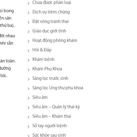
Chưa được phân loại
 bị bong
Dịch vụ tiêm chủng
ến sản
Đặt vòng tránh thai
thứ ba).
Giáo dục giới tính
đời nhau
Hoạt động phòng khám
nhi sẵn
Hỏi & Đáp
Khám bệnh
àn toàn.
 dưỡng
Khám Phụ Khoa
tức.
Sàng lọc trước sinh
Sàng lọc Ung thư phụ khoa
Siêu âm
Siêu âm – Quản lý thai kỳ
Siêu âm – Khám thai
Sổ tay người bệnh
Sức khỏe sau sinh