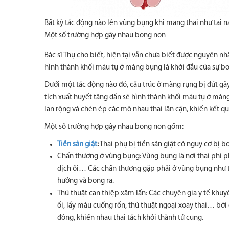
Bất kỳ tác động nào lên vùng bụng khi mang thai như tai n
Một số trường hợp gây nhau bong non
Bác sĩ Thụ cho biết, hiện tại vẫn chưa biết được nguyên n
hình thành khối máu tụ ở màng bụng là khởi đầu của sự b
Dưới một tác động nào đó, cấu trúc ở màng rụng bị đứt g
tích xuất huyết tăng dần sẽ hình thành khối máu tụ ở màn
lan rộng và chèn ép các mô nhau thai lân cận, khiến kết 
Một số trường hợp gây nhau bong non gồm:
Tiền sản giật
:
Thai phụ bị tiền sản giật có nguy cơ bị 
Chấn thương ở vùng bụng: Vùng bụng là nơi thai phi p
dịch ối… Các chấn thương gặp phải ở vùng bụng như ta
hưởng và bong ra.
Thủ thuật can thiệp xâm lấn: Các chuyên gia y tế khuy
ối, lấy máu cuống rốn, thủ thuật ngoại xoay thai… bởi
đông, khiến nhau thai tách khỏi thành tử cung.