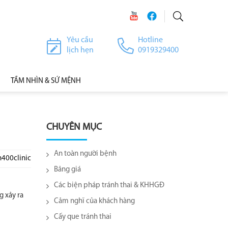
Yêu cầu
Hotline
lịch hẹn
0919329400
TẦM NHÌN & SỨ MỆNH
CHUYÊN MỤC
An toàn người bệnh
h400clinic
Bảng giá
Các biện pháp tránh thai & KHHGĐ
g xảy ra
Cảm nghĩ của khách hàng
Cấy que tránh thai