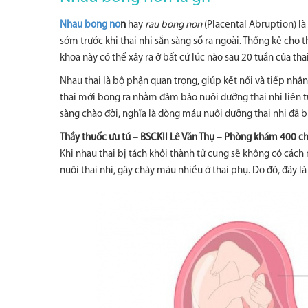
Nhau bong no
n
hay
rau bong non
(Placental Abruption) là
sớm trước khi thai nhi sẵn sàng sổ ra ngoài. Thống kê cho 
khoa này có thể xảy ra ở bất cứ lúc nào sau 20 tuần của tha
Nhau thai là bộ phận quan trọng, giúp kết nối và tiếp nhận
thai mới bong ra nhằm đảm bảo nuôi dưỡng thai nhi liên tụ
sàng chào đời, nghĩa là dòng máu nuôi dưỡng thai nhi đã bị
Thầy thuốc ưu tú – BSCKII Lê Văn Thụ – Phòng khám 400 ch
Khi nhau thai bị tách khỏi thành tử cung sẽ không có cách 
nuôi thai nhi, gây chảy máu nhiều ở thai phụ. Do đó, đây là