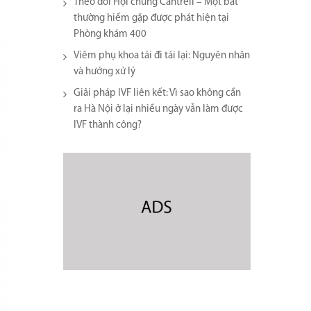
Theo dõi Hội chứng Cantrell – Một bất
thường hiếm gặp được phát hiện tại
Phòng khám 400
Viêm phụ khoa tái đi tái lại​: Nguyên nhân
và hướng xử lý
Giải pháp IVF liên kết: Vì sao không cần
ra Hà Nội ở lại nhiều ngày vẫn làm được
IVF thành công?