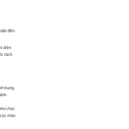
y dẫn đến
hi diện
óc tách
ành bụng,
 ảnh
 như chọc
c cục máu