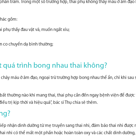
u phần trăm. Trong một số trường hợp, thai phụ không thấy máu ở âm đạo
khác gồm:
ai phụ thấy đau vật vã, muốn ngất xỉu;
ơn co chuyển dạ bình thường;
t quá trình bong nhau thai không?
chảy máu ở âm đạo, ngoại trừ trường hợp bong nhau thể ẩn, chỉ khi sau s
 bất thường nào khi mang thai, thai phụ cần đến ngay bệnh viện để được
u trị kịp thời và hiệu quả”, bác sĩ Thụ chia sẻ thêm.
ng?
 tiếp nhận dinh dưỡng từ mẹ truyền sang thai nhi, đảm bảo thai nhi được 
, thai nhi có thể mất một phần hoặc hoàn toàn oxy và các chất dinh dưỡng