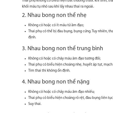
Thai phụ không có biểu hiện bất thường trước khi sinh, th
khối máu tụ nhỏ sau khi lấy nhau thai ra ngoài.
2. Nhau bong non thể nhẹ
Không có hoặc có ít máu từ âm đạo;
Thai phụ có thể bị đau bụng, bụng cứng. Tuy nhiên, tha
định.
3. Nhau bong non thể trung bình
Không có hoặc có chảy máu âm đạo tương đối;
Thai phụ có biểu hiện choáng nhẹ, huyết áp tụt, mạc
Tim thai thi không ổn định.
4. Nhau bong non thể nặng
Không có hoặc có chảy máu âm đạo nhiều;
Thai phụ có biểu hiện choáng rõ rệt, đau bụng liên tụ
Suy thai.