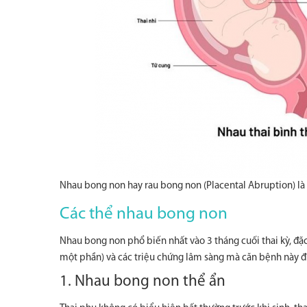
Nhau bong non hay rau bong non (Placental Abruption) là
Các thể nhau bong non
Nhau bong non phổ biến nhất vào 3 tháng cuối thai kỳ, đặc
một phần) và các triệu chứng lâm sàng mà căn bệnh này đ
1. Nhau bong non thể ẩn