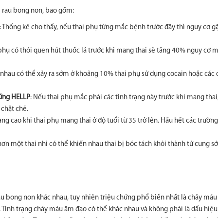
ị rau bong non, bao gồm:
 Thống kê cho thấy, nếu thai phụ từng mắc bệnh trước đây thì nguy cơ gặ
 phụ có thói quen hút thuốc lá trước khi mang thai sẽ tăng 40% nguy cơ
g nhau có thể xảy ra sớm ở khoảng 10% thai phụ sử dụng cocain hoặc các 
ứng HELLP
: Nếu thai phụ mắc phải các tình trạng này trước khi mang thai
 chặt chẽ.
àng cao khi thai phụ mang thai ở độ tuổi từ 35 trở lên. Hầu hết các trườn
hơn một thai nhi có thể khiến nhau thai bị bóc tách khỏi thành tử cung s
nhau bong non khác nhau, tuy nhiên triệu chứng phổ biến nhất là chảy má
. Tình trạng chảy máu âm đạo có thể khác nhau và không phải là dấu hiệ