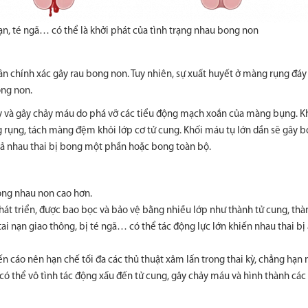
ạn, té ngã… có thể là khởi phát của tình trạng nhau bong non
hân chính xác gây rau bong non. Tuy nhiên, sự xuất huyết ở màng rụng đá
ong non.
ãy và gây chảy máu do phá vỡ các tiểu động mạch xoắn của màng bụng. K
g rụng, tách màng đệm khỏi lớp cơ tử cung. Khối máu tụ lớn dần sẽ gây b
quả nhau thai bị bong một phần hoặc bong toàn bộ.
bong nhau non cao hơn.
hát triển, được bao bọc và bảo vệ bằng nhiều lớp như thành tử cung, th
i nạn giao thông, bị té ngã… có thể tác động lực lớn khiến nhau thai bị
ến cáo nên hạn chế tối đa các thủ thuật xâm lấn trong thai kỳ, chẳng hạn
 có thể vô tình tác động xấu đến tử cung, gây chảy máu và hình thành cá