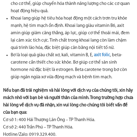
cho cơ thể, giúp chuyển hóa thành năng lượng cho các cơ quan
hoạt động hiệu quả.
Khoai lang giúp hệ tiêu hóa hoạt động một cách trơn tru khỏe
mạnh, hệ tim mạch ổn định. Khoai lang giàu vitamin B6, axit
amin giúp giảm căng thẳng, áp lực, giúp cơ thể thoải mái, đem
lại cảm xúc tích cực. Tinh chất trong khoai lang còn làm chậm
quá trình lão hóa, đặc biệt giúp cân bằng nội tiết tố nữ.
Bơ là loại quả giàu chất xơ, kali, vitamin B, E,
axit folic
, beta-
carotene cần thiết cho sức khỏe. Bơ giúp cơ thể sản sinh
hormone nữ đặc biệt là estrogen. Beta carotene trong bơ còn
giúp ngăn ngừa xơ vữa động mạch và bệnh tim mạch.
Nếu bạn đã trải nghiệm và hài lòng với dịch vụ của chúng tôi, xin hãy
mách nhỏ với bạn bè và người thân của mình. Trong trường hợp chưa
hài lòng về dịch vụ đã nhận, xin vui lòng cho chúng tôi biết vấn đề
của bạn qua:
Cơ sở 1: 400 Hải Thượng Lãn Ông – TP Thanh Hóa.
Cơ sở 2: 440 Trần Phú – TP Thanh Hóa.
Hotline/Zalo: 0919.329.400.