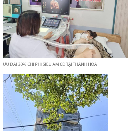
ƯU ĐÃI 30% CHI PHÍ SIÊU ÂM 6D TẠI THANH HOÁ