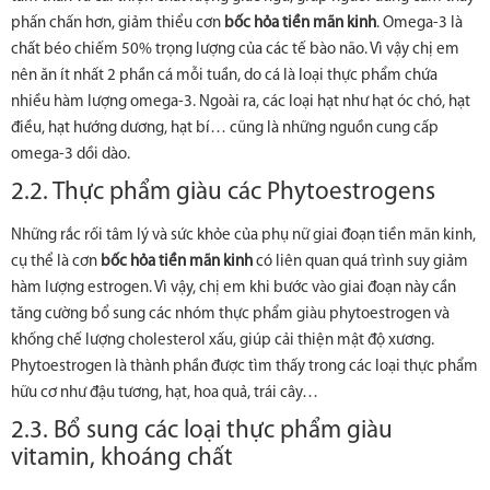
phấn chấn hơn, giảm thiểu cơn
bốc hỏa tiền mãn kinh
. Omega-3 là
chất béo chiếm 50% trọng lượng của các tế bào não. Vì vậy chị em
nên ăn ít nhất 2 phần cá mỗi tuần, do cá là loại thực phẩm chứa
nhiều hàm lượng omega-3. Ngoài ra, các loại hạt như hạt óc chó, hạt
điều, hạt hướng dương, hạt bí… cũng là những nguồn cung cấp
omega-3 dồi dào.
2.2. Thực phẩm giàu các Phytoestrogens
Những rắc rối tâm lý và sức khỏe của phụ nữ giai đoạn tiền mãn kinh,
cụ thể là cơn
bốc hỏa tiền mãn kinh
có liên quan quá trình suy giảm
hàm lượng estrogen. Vì vậy, chị em khi bước vào giai đoạn này cần
tăng cường bổ sung các nhóm thực phẩm giàu phytoestrogen và
khống chế lượng cholesterol xấu, giúp cải thiện mật độ xương.
Phytoestrogen là thành phần được tìm thấy trong các loại thực phẩm
hữu cơ như đậu tương, hạt, hoa quả, trái cây…
2.3. Bổ sung các loại thực phẩm giàu
vitamin, khoáng chất