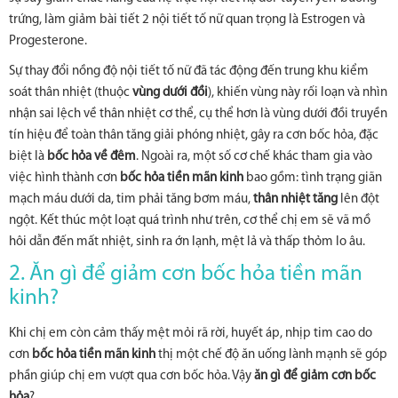
trứng, làm giảm bài tiết 2 nội tiết tố nữ quan trọng là Estrogen và
Progesterone.
Sự thay đổi nồng độ nội tiết tố nữ đã tác động đến trung khu kiểm
soát thân nhiệt (thuộc
vùng dưới đồi
), khiến vùng này rối loạn và nhìn
nhận sai lệch về thân nhiệt cơ thể, cụ thể hơn là vùng dưới đồi truyền
tín hiệu để toàn thân tăng giải phóng nhiệt, gây ra cơn bốc hỏa, đặc
biệt là
bốc hỏa về đêm
. Ngoài ra, một số cơ chế khác tham gia vào
việc hình thành cơn
bốc hỏa tiền mãn kinh
bao gồm: tình trạng giãn
mạch máu dưới da, tim phải tăng bơm máu,
thân nhiệt tăng
lên đột
ngột. Kết thúc một loạt quá trình như trên, cơ thể chị em sẽ vã mồ
hôi dẫn đến mất nhiệt, sinh ra ớn lạnh, mệt lả và thấp thỏm lo âu.
2. Ăn gì để giảm cơn bốc hỏa tiền mãn
kinh?
Khi chị em còn cảm thấy mệt mỏi rã rời, huyết áp, nhịp tim cao do
cơn
bốc hỏa tiền mãn kinh
thị một chế độ ăn uống lành mạnh sẽ góp
phần giúp chị em vượt qua cơn bốc hỏa. Vậy
ăn gì để giảm cơn bốc
hỏa
?