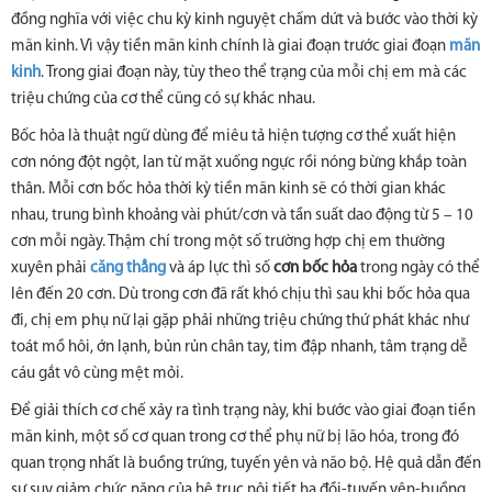
đồng nghĩa với việc chu kỳ kinh nguyệt chấm dứt và bước vào thời kỳ
mãn kinh. Vì vậy tiền mãn kinh chính là giai đoạn trước giai đoạn
mãn
kinh
. Trong giai đoạn này, tùy theo thể trạng của mỗi chị em mà các
triệu chứng của cơ thể cũng có sự khác nhau.
Bốc hỏa là thuật ngữ dùng để miêu tả hiện tượng cơ thể xuất hiện
cơn nóng đột ngột, lan từ mặt xuống ngực rồi nóng bừng khắp toàn
thân. Mỗi cơn bốc hỏa thời kỳ tiền mãn kinh sẽ có thời gian khác
nhau, trung bình khoảng vài phút/cơn và tần suất dao động từ 5 – 10
cơn mỗi ngày. Thậm chí trong một số trường hợp chị em thường
xuyên phải
căng thẳng
và áp lực thì số
cơn bốc hỏa
trong ngày có thể
lên đến 20 cơn. Dù trong cơn đã rất khó chịu thì sau khi bốc hỏa qua
đi, chị em phụ nữ lại gặp phải những triệu chứng thứ phát khác như
toát mồ hôi, ớn lạnh, bủn rủn chân tay, tim đập nhanh, tâm trạng dễ
cáu gắt vô cùng mệt mỏi.
Để giải thích cơ chế xảy ra tình trạng này, khi bước vào giai đoạn tiền
mãn kinh, một số cơ quan trong cơ thể phụ nữ bị lão hóa, trong đó
quan trọng nhất là buồng trứng, tuyến yên và não bộ. Hệ quả dẫn đến
sự suy giảm chức năng của hệ trục nội tiết hạ đồi-tuyến yên-buồng