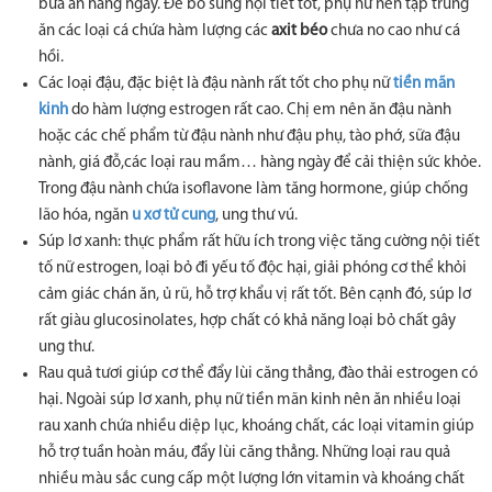
bữa ăn hàng ngày. Để bổ sung nội tiết tốt, phụ nữ nên tập trung
ăn các loại cá chứa hàm lượng các
axit béo
chưa no cao như cá
hồi.
Các loại đậu, đặc biệt là đậu nành rất tốt cho phụ nữ
tiền mãn
kinh
do hàm lượng estrogen rất cao. Chị em nên ăn đậu nành
hoặc các chế phẩm từ đậu nành như đậu phụ, tào phớ, sữa đậu
nành, giá đỗ,các loại rau mầm… hàng ngày để cải thiện sức khỏe.
Trong đậu nành chứa isoflavone làm tăng hormone, giúp chống
lão hóa, ngăn
u xơ tử cung
, ung thư vú.
Súp lơ xanh: thực phẩm rất hữu ích trong việc tăng cường nội tiết
tố nữ estrogen, loại bỏ đi yếu tố độc hại, giải phóng cơ thể khỏi
cảm giác chán ăn, ủ rũ, hỗ trợ khẩu vị rất tốt. Bên cạnh đó, súp lơ
rất giàu glucosinolates, hợp chất có khả năng loại bỏ chất gây
ung thư.
Rau quả tươi giúp cơ thể đẩy lùi căng thẳng, đào thải estrogen có
hại. Ngoài súp lơ xanh, phụ nữ tiền mãn kinh nên ăn nhiều loại
rau xanh chứa nhiều diệp lục, khoáng chất, các loại vitamin giúp
hỗ trợ tuần hoàn máu, đẩy lùi căng thẳng. Những loại rau quả
nhiều màu sắc cung cấp một lượng lớn vitamin và khoáng chất