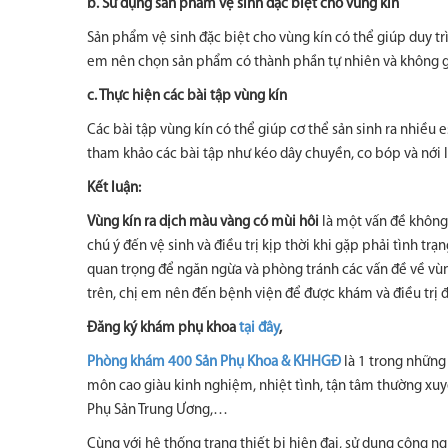
b. Sử dụng sản phẩm vệ sinh đặc biệt cho vùng kín
Sản phẩm vệ sinh đặc biệt cho vùng kín có thể giúp duy trì
em nên chọn sản phẩm có thành phần tự nhiên và không g
c. Thực hiện các bài tập vùng kín
Các bài tập vùng kín có thể giúp cơ thể sản sinh ra nhiều 
tham khảo các bài tập như kéo dây chuyền, co bóp và nới l
Kết luận:
Vùng kín ra dịch màu vàng có mùi hôi
là một vấn đề không 
chú ý đến vệ sinh và điều trị kịp thời khi gặp phải tình tr
quan trọng để ngăn ngừa và phòng tránh các vấn đề về vùng
trên, chị em nên đến bệnh viện để được khám và điều trị 
Đăng ký khám phụ khoa
tại đây
,
Phòng khám 400 Sản Phụ Khoa & KHHGĐ
là 1 trong những 
môn cao giàu kinh nghiệm, nhiệt tình, tận tâm thường xuy
Phụ Sản Trung Ương,…
Cùng với hệ thống trang thiết bị hiện đại, sử dụng công 