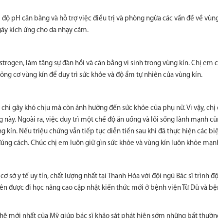
 độ pH cân bằng và hỗ trợ việc điều trị và phòng ngừa các vấn đề về vùng
ây kích ứng cho da nhạy cảm.
estrogen, làm tăng sự đàn hồi và cân bằng vi sinh trong vùng kín. Chị em 
ỏng cơ vùng kín để duy trì sức khỏe và độ ẩm tự nhiên của vùng kín.
chỉ gây khó chịu mà còn ảnh hưởng đến sức khỏe của phụ nữ. Vì vậy, chị
ạng này. Ngoài ra, việc duy trì một chế độ ăn uống và lối sống lành mạnh cũ
 kín. Nếu triệu chứng vẫn tiếp tục diễn tiến sau khi đã thực hiện các b
đúng cách. Chúc chị em luôn giữ gìn sức khỏe và vùng kín luôn khỏe mạn
cơ sở y tế uy tín, chất lượng nhất tại Thanh Hóa với đội ngũ Bác sĩ trình 
ên được đi học nâng cao cập nhật kiến thức mới ở bệnh viện Từ Dũ và bệ
nghệ mới nhất của Mỹ giúp bác sĩ khảo sát phát hiện sớm những bất thườn