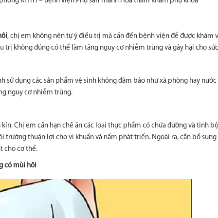
ởng phòng KHTH – Bệnh viện Phụ sản Thanh Hoá thăm khám phụ khoa
hôi
, chị em không nên tự ý điều trị mà cần đến bệnh viện để được khám và
u trị không đúng có thể làm tăng nguy cơ nhiễm trùng và gây hại cho sứ
 tránh sử dụng các sản phẩm vệ sinh không đảm bảo như xà phòng hay nước
ăng nguy cơ nhiễm trùng.
ín. Chị em cần hạn chế ăn các loại thực phẩm có chứa đường và tinh bột
 trường thuận lợi cho vi khuẩn và nấm phát triển. Ngoài ra, cần bổ sung 
t cho cơ thể.
g có mùi hôi