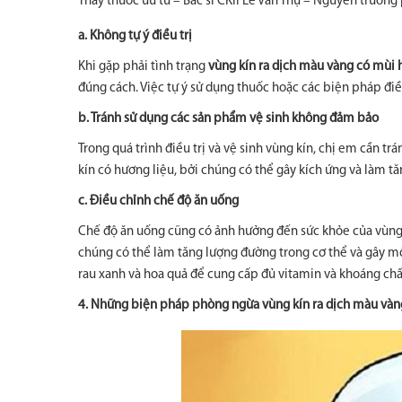
Thầy thuốc ưu tú – Bác sĩ CKII Lê Văn Thụ – Nguyên trư
a. Không tự ý điều trị
Khi gặp phải tình trạng
vùng kín ra dịch màu vàng có mùi 
đúng cách. Việc tự ý sử dụng thuốc hoặc các biện pháp điề
b. Tránh sử dụng các sản phẩm vệ sinh không đảm bảo
Trong quá trình điều trị và vệ sinh vùng kín, chị em cần
kín có hương liệu, bởi chúng có thể gây kích ứng và làm t
c. Điều chỉnh chế độ ăn uống
Chế độ ăn uống cũng có ảnh hưởng đến sức khỏe của vùng k
chúng có thể làm tăng lượng đường trong cơ thể và gây môi
rau xanh và hoa quả để cung cấp đủ vitamin và khoáng chấ
4. Những biện pháp phòng ngừa vùng kín ra dịch màu vàn