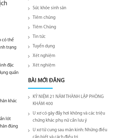
ịch
Sức khỏe sinh sản
Tiêm chủng
Tiêm Chủng
Tin tức
 có thể
Tuyển dụng
ình trạng
Xét nghiệm
inh đặc
Xét nghiệm
 dụng quần
BÀI MỚI ĐĂNG
KỶ NIỆM 21 NĂM THÀNH LẬP PHÒNG
nhân khác
KHÁM 400
U xơ có gây đầy hơi không và các triệu
ần lót
chứng khác phụ nữ cần lưu ý
 nhân đúng
U xơ tử cung sau mãn kinh: Những điều
cần biết và cách điều trị