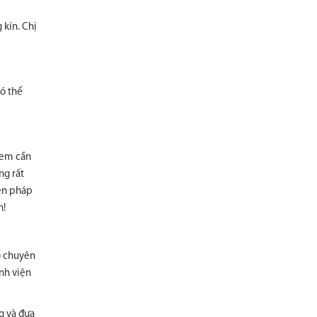
 kín. Chị
có thể
 em cần
ng rất
iện pháp
h!
độ chuyên
nh viện
g và đưa