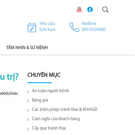
Yêu cầu
Hotline
lịch hẹn
0919329400
TẦM NHÌN & SỨ MỆNH
CHUYÊN MỤC
 trị?
An toàn người bệnh
h400clinic
Bảng giá
Các biện pháp tránh thai & KHHGĐ
Cảm nghĩ của khách hàng
Cấy que tránh thai