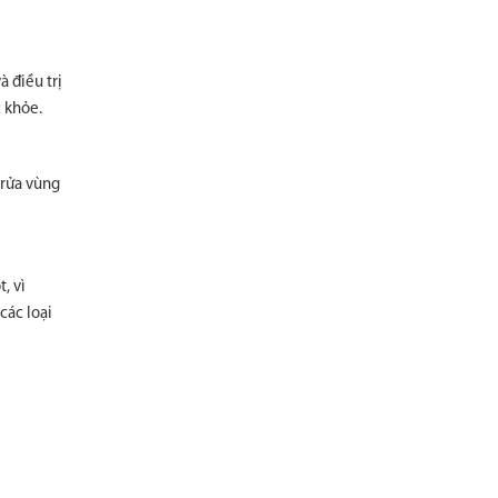
 điều trị
c khỏe.
 rửa vùng
, vì
các loại