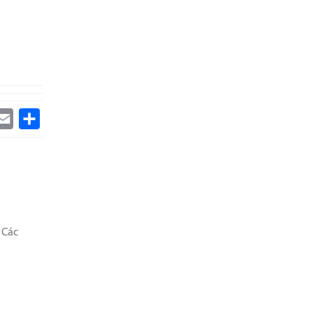
k
itter
Email
Share
 Các