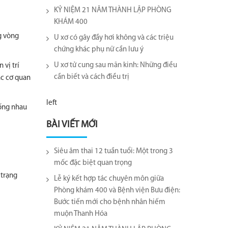
KỶ NIỆM 21 NĂM THÀNH LẬP PHÒNG
KHÁM 400
g vòng
U xơ có gây đầy hơi không và các triệu
chứng khác phụ nữ cần lưu ý
U xơ tử cung sau mãn kinh: Những điều
 vị trí
cần biết và cách điều trị
ác cơ quan
left
iống nhau
BÀI VIẾT MỚI
Siêu âm thai 12 tuần tuổi: Một trong 3
mốc đặc biệt quan trọng
 trạng
Lễ ký kết hợp tác chuyên môn giữa
Phòng khám 400 và Bệnh viện Bưu điện:
Bước tiến mới cho bệnh nhân hiếm
muộn Thanh Hóa