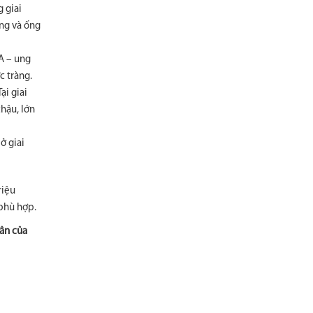
g giai
ứng và ống
IA – ung
c tràng.
ại giai
chậu, lớn
ở giai
riệu
 phù hợp.
hân của