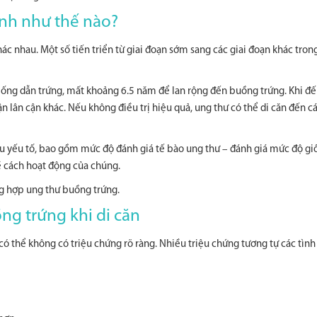
anh như thế nào?
hác nhau. Một số tiến triển từ giai đoạn sớm sang các giai đoạn khác tron
ừ ống dẫn trứng, mất khoảng 6.5 năm để lan rộng đến buồng trứng. Khi đến
n lân cận khác. Nếu không điều trị hiệu quả, ung thư có thể di căn đến c
ều yếu tố, bao gồm mức độ đánh giá tế bào ung thư – đánh giá mức độ g
ề cách hoạt động của chúng.
g hợp ung thư buồng trứng.
ng trứng khi di căn
ó thể không có triệu chứng rõ ràng. Nhiều triệu chứng tương tự các tình