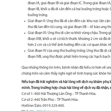
đoạn IA, giai đoạn IB và giai đoạn IC. Trong giai đoạn 
đoạn IB, khối u đã di căn đến cả hai buồng trứng hoặc 
buồng trứng.
Giai đoạn II: Ung thư đã di căn đến các khu vực lân cậ
thư đã lan đến tử cung, và giai đoạn IIB – tế bào ung 
Giai đoạn III: Ung thư di căn ra khỏi vùng chậu. Trong g
đoạn IIIB, khối u sẽ có kích thước khoảng 2 cm và đã di
hơn 2 cm và có thể ảnh hưởng đến các cơ quan khác n
Giai đoạn IV của ung thư buồng trứng: Ung thư đã di că
đoạn IVB, ung thư được phát hiện trong các hạch bạch
Qua những thông tin trên, bệnh nhân đã hiểu rõ hơn về ung
chứng trên và cảm thấy nghi ngờ về tình trạng sức khỏe hi
Nếu bạn đã trải nghiệm và hài lòng với dịch vụ khám phụ 
mình. Trong trường hợp chưa hài lòng về dịch vụ đã nhận, x
Cơ sở 1: 400 Hải Thượng Lãn Ông – TP Thanh Hóa.
Cơ sở 2: 440 Trần Phú – TP Thanh Hóa.
Hotline/Zalo: 0919.329.400.