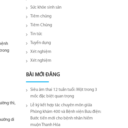
Sức khỏe sinh sản
Tiêm chủng
Tiêm Chủng
Tin tức
Tuyển dụng
 bệnh
trong
Xét nghiệm
Xét nghiệm
BÀI MỚI ĐĂNG
Siêu âm thai 12 tuần tuổi: Một trong 3
mốc đặc biệt quan trọng
ường thì,
Lễ ký kết hợp tác chuyên môn giữa
Phòng khám 400 và Bệnh viện Bưu điện:
Bước tiến mới cho bệnh nhân hiếm
 hướng di
muộn Thanh Hóa