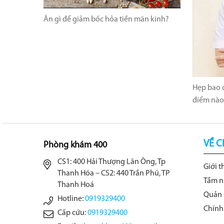
Ăn gì để giảm bốc hỏa tiền mãn kinh?
Hẹp bao q
điểm nào
VỀ C
Phòng khám 400
CS1: 400 Hải Thượng Lãn Ông, Tp
Giới t
Thanh Hóa – CS2: 440 Trần Phú, TP
Tầm n
Thanh Hoá
Quản 
Hotline:
0919329400
Chính
Cấp cứu:
0919329400