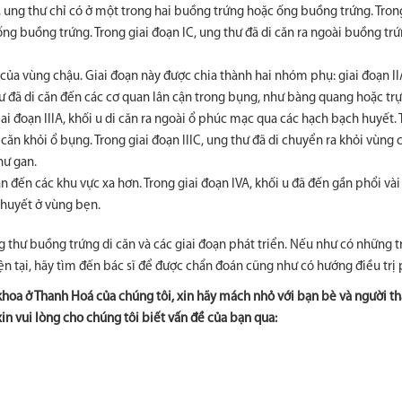
IA, ung thư chỉ có ở một trong hai buồng trứng hoặc ống buồng trứng. Tron
ống buồng trứng. Trong giai đoạn IC, ung thư đã di căn ra ngoài buồng tr
n của vùng chậu. Giai đoạn này được chia thành hai nhóm phụ: giai đoạn I
thư đã di căn đến các cơ quan lân cận trong bụng, như bàng quang hoặc trự
iai đoạn IIIA, khối u di căn ra ngoài ổ phúc mạc qua các hạch bạch huyết. T
 căn khỏi ổ bụng. Trong giai đoạn IIIC, ung thư đã di chuyển ra khỏi vùng 
hư gan.
n đến các khu vực xa hơn. Trong giai đoạn IVA, khối u đã đến gần phổi vài 
 huyết ở vùng bẹn.
 thư buồng trứng di căn và các giai đoạn phát triển. Nếu như có những t
ện tại, hãy tìm đến bác sĩ để được chẩn đoán cũng như có hướng điều trị
khoa ở Thanh Hoá của chúng tôi, xin hãy mách nhỏ với bạn bè và người t
in vui lòng cho chúng tôi biết vấn đề của bạn qua: