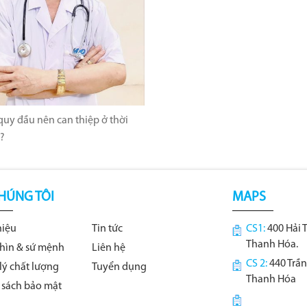
uy đầu nên can thiệp ở thời
?
HÚNG TÔI
MAPS
hiệu
Tin tức
CS1:
400 Hải 
Thanh Hóa.
hìn & sứ mệnh
Liên hệ
CS 2:
440 Trần
lý chất lượng
Tuyển dụng
Thanh Hóa
 sách bảo mật