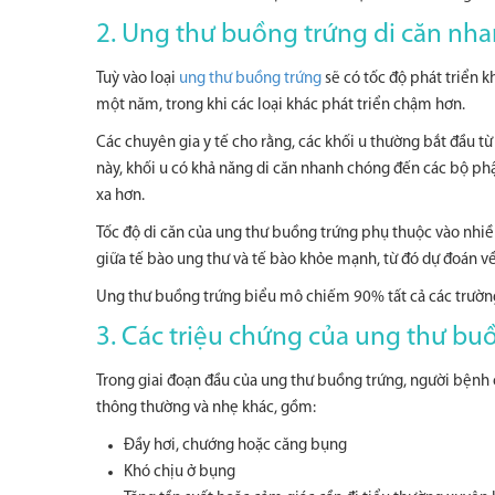
2. Ung thư buồng trứng di căn nh
Tuỳ vào loại
ung thư buồng trứng
sẽ có tốc độ phát triển k
một năm, trong khi các loại khác phát triển chậm hơn.
Các chuyên gia y tế cho rằng, các khối u thường bắt đầu t
này, khối u có khả năng di căn nhanh chóng đến các bộ phậ
xa hơn.
Tốc độ di căn của ung thư buồng trứng phụ thuộc vào nhi
giữa tế bào ung thư và tế bào khỏe mạnh, từ đó dự đoán v
Ung thư buồng trứng biểu mô chiếm 90% tất cả các trườn
3. Các triệu chứng của ung thư buồ
Trong giai đoạn đầu của ung thư buồng trứng, người bệnh c
thông thường và nhẹ khác, gồm:
Đầy hơi, chướng hoặc căng bụng
Khó chịu ở bụng