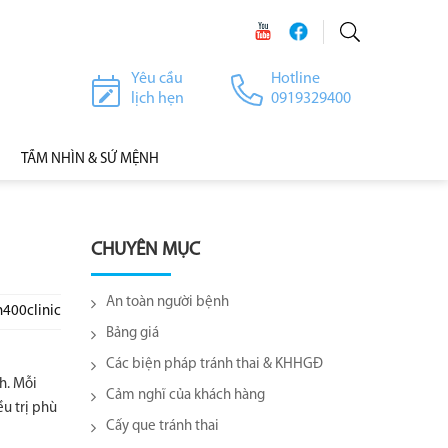
Yêu cầu
Hotline
lịch hẹn
0919329400
TẦM NHÌN & SỨ MỆNH
CHUYÊN MỤC
An toàn người bệnh
h400clinic
Bảng giá
Các biện pháp tránh thai & KHHGĐ
h. Mỗi
Cảm nghĩ của khách hàng
ều trị phù
Cấy que tránh thai