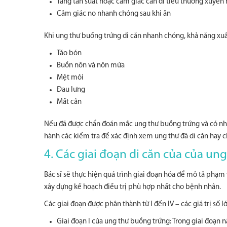
Tăng tần suất hoặc cảm giác cần đi tiểu thường xuyên
Cảm giác no nhanh chóng sau khi ăn
Khi ung thư buồng trứng di căn nhanh chóng, khả năng xuấ
Táo bón
Buồn nôn và nôn mửa
Mệt mỏi
Đau lưng
Mất cân
Nếu đã được chẩn đoán mắc ung thư buồng trứng và có những
hành các kiểm tra để xác định xem ung thư đã di căn hay c
4. Các giai đoạn di căn của của un
Bác sĩ sẽ thực hiện quá trình giai đoạn hóa để mô tả phạm
xây dựng kế hoạch điều trị phù hợp nhất cho bệnh nhân.
Các giai đoạn được phân thành từ I đến IV – các giá trị số l
Giai đoạn I của ung thư buồng trứng: Trong giai đoạn 