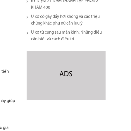
KỶ NIỆM 21 NĂM THÀNH LẬP PHÒNG
KHÁM 400
U xơ có gây đầy hơi không và các triệu
chứng khác phụ nữ cần lưu ý
U xơ tử cung sau mãn kinh: Những điều
cần biết và cách điều trị
 tiến
 này giúp
: giai