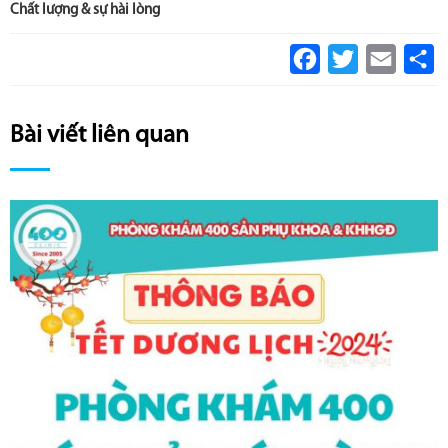
Chất lượng & sự hài lòng
Facebook
Twitter
Email
S
Bài viết liên quan