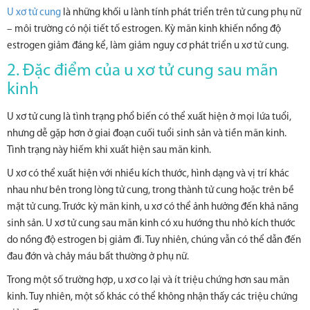
U xơ tử cung
là những khối u lành tính phát triển trên tử cung phụ nữ
– môi trường có nội tiết tố estrogen. Kỳ mãn kinh khiến nồng độ
estrogen giảm đáng kể, làm giảm nguy cơ phát triển u xơ tử cung.
2. Đặc điểm của u xơ tử cung sau mãn
kinh
U xơ tử cung là tình trạng phổ biến có thể xuất hiện ở mọi lứa tuổi,
nhưng dễ gặp hơn ở giai đoạn cuối tuổi sinh sản và tiền mãn kinh.
Tình trạng này hiếm khi xuất hiện sau mãn kinh.
U xơ có thể xuất hiện với nhiều kích thước, hình dạng và vị trí khác
nhau như bên trong lòng tử cung, trong thành tử cung hoặc trên bề
mặt tử cung. Trước kỳ mãn kinh, u xơ có thể ảnh hưởng đến khả năng
sinh sản. U xơ tử cung sau mãn kinh có xu hướng thu nhỏ kích thước
do nồng độ estrogen bị giảm đi. Tuy nhiên, chúng vẫn có thể dẫn đến
đau đớn và chảy máu bất thường ở phụ nữ.
Trong một số trường hợp, u xơ co lại và ít triệu chứng hơn sau mãn
kinh. Tuy nhiên, một số khác có thể không nhận thấy các triệu chứng