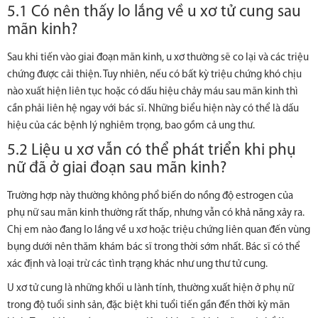
5.1 Có nên thấy lo lắng về u xơ tử cung sau
mãn kinh?
Sau khi tiến vào giai đoạn mãn kinh, u xơ thường sẽ co lại và các triệu
chứng được cải thiện. Tuy nhiên, nếu có bất kỳ triệu chứng khó chịu
nào xuất hiện liên tục hoặc có dấu hiệu chảy máu sau mãn kinh thì
cần phải liên hệ ngay với bác sĩ. Những biểu hiện này có thể là dấu
hiệu của các bệnh lý nghiêm trọng, bao gồm cả ung thư.
5.2 Liệu u xơ vẫn có thể phát triển khi phụ
nữ đã ở giai đoạn sau mãn kinh?
Trường hợp này thường không phổ biến do nồng độ estrogen của
phụ nữ sau mãn kinh thường rất thấp, nhưng vẫn có khả năng xảy ra.
Chị em nào đang lo lắng về u xơ hoặc triệu chứng liên quan đến vùng
bụng dưới nên thăm khám bác sĩ trong thời sớm nhất. Bác sĩ có thể
xác định và loại trừ các tình trạng khác như ung thư tử cung.
U xơ tử cung là những khối u lành tính, thường xuất hiện ở phụ nữ
trong độ tuổi sinh sản, đặc biệt khi tuổi tiến gần đến thời kỳ mãn