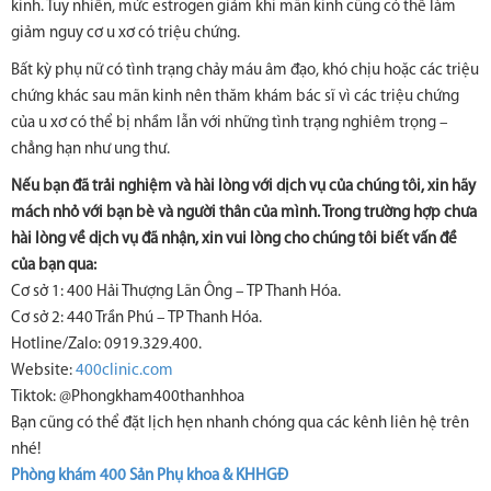
kinh. Tuy nhiên, mức estrogen giảm khi mãn kinh cũng có thể làm
giảm nguy cơ u xơ có triệu chứng.
Bất kỳ phụ nữ có tình trạng chảy máu âm đạo, khó chịu hoặc các triệu
chứng khác sau mãn kinh nên thăm khám bác sĩ vì các triệu chứng
của u xơ có thể bị nhầm lẫn với những tình trạng nghiêm trọng –
chẳng hạn như ung thư.
Nếu bạn đã trải nghiệm và hài lòng với dịch vụ của chúng tôi, xin hãy
mách nhỏ với bạn bè và người thân của mình. Trong trường hợp chưa
hài lòng về dịch vụ đã nhận, xin vui lòng cho chúng tôi biết vấn đề
của bạn qua:
Cơ sở 1: 400 Hải Thượng Lãn Ông – TP Thanh Hóa.
Cơ sở 2: 440 Trần Phú – TP Thanh Hóa.
Hotline/Zalo: 0919.329.400.
Website:
400clinic.com
Tiktok: @Phongkham400thanhhoa
Bạn cũng có thể đặt lịch hẹn nhanh chóng qua các kênh liên hệ trên
nhé!
Phòng khám 400 Sản Phụ khoa & KHHGĐ