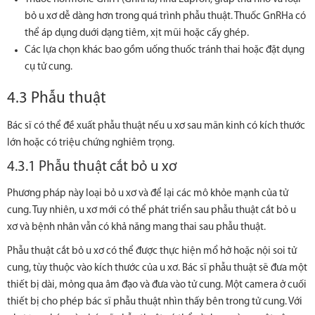
bỏ u xơ dễ dàng hơn trong quá trình phẫu thuật. Thuốc GnRHa có
thể áp dụng duới dạng tiêm, xịt mũi hoặc cấy ghép.
Các lựa chọn khác bao gồm uống thuốc tránh thai hoặc đặt
dụng
cụ tử cung
.
4.3 Phẫu thuật
Bác sĩ có thể đề xuất phẫu thuật nếu u xơ sau mãn kinh có kích thước
lớn hoặc có triệu chứng nghiêm trọng.
4.3.1 Phẫu thuật cắt bỏ u xơ
Phương pháp này loại bỏ u xơ và để lại các mô khỏe mạnh của tử
cung. Tuy nhiên, u xơ mới có thể phát triển sau phẫu thuật cắt bỏ u
xơ và bệnh nhân vẫn có khả năng mang thai sau phẫu thuật.
Phẫu thuật cắt bỏ u xơ có thể được thực hiện mổ hở hoặc nội soi tử
cung, tùy thuộc vào kích thước của u xơ. Bác sĩ phẫu thuật sẽ đưa một
thiết bị dài, mỏng qua âm đạo và đưa vào tử cung. Một camera ở cuối
thiết bị cho phép bác sĩ phẫu thuật nhìn thấy bên trong tử cung. Với