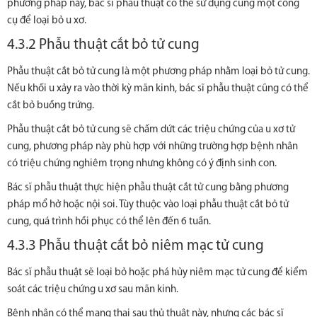
phương pháp này, bác sĩ phẫu thuật có thể sử dụng cùng một công
cụ để loại bỏ u xơ.
4.3.2 Phẫu thuật cắt bỏ tử cung
Phẫu thuật cắt bỏ tử cung là một phương pháp nhằm loại bỏ tử cung.
Nếu khối u xảy ra vào thời kỳ mãn kinh, bác sĩ phẫu thuật cũng có thể
cắt bỏ buồng trứng.
Phẫu thuật cắt bỏ tử cung sẽ chấm dứt các triệu chứng của u xơ tử
cung, phương pháp này phù hợp với những trường hợp bệnh nhân
có triệu chứng nghiêm trọng nhưng không có ý định sinh con.
Bác sĩ phẫu thuật thực hiện phẫu thuật cắt tử cung bằng phương
pháp mổ hở hoặc nội soi. Tùy thuộc vào loại phẫu thuật cắt bỏ tử
cung, quá trình hồi phục có thể lên đến 6 tuần.
4.3.3 Phẫu thuật cắt bỏ niêm mạc tử cung
Bác sĩ phẫu thuật sẽ loại bỏ hoặc phá hủy niêm mạc tử cung để kiểm
soát các triệu chứng u xơ sau mãn kinh.
Bệnh nhân có thể mang thai sau thủ thuật này, nhưng các bác sĩ