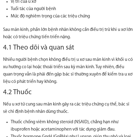
Vị trí của u xơ
Tuổi tác của người bệnh
Mức độ nghiêm trọng của các triệu chứng
Sau mãn kinh, phần lớn bệnh nhân không cần điều trị trừ khi u xơ lớn
hoặc có triệu chứng tiến triển nặng.
4.1 Theo dõi và quan sát
Nhiều người bệnh chọn không điều trị u xơ sau mãn kinh vì khối u có
xu hướng co lại hoặc thoái triển sau kỳ mãn kinh. Tuy nhiên, điều
quan trọng vẫn là phải đến gặp bác sĩ thường xuyên để kiểm tra u xơ
liệu có phát triển hay không.
4.2 Thuốc
Nếu u xơ tử cung sau mãn kinh gây ra các triệu chứng cụ thể, bác sĩ
sẽ chỉ định bệnh nhân dùng thuốc.
Thuốc chống viêm không steroid (NSAID)
, chẳng hạn như
ibuprofen hoặc acetaminophen với tác dụng giảm đau.
Thuốc
hormone GnrH
(GnRHa) như
Lupron
, giúp thu nhỏ và loại