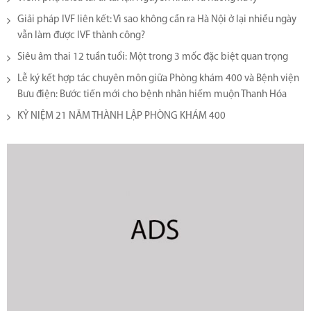
Giải pháp IVF liên kết: Vì sao không cần ra Hà Nội ở lại nhiều ngày
vẫn làm được IVF thành công?
Siêu âm thai 12 tuần tuổi: Một trong 3 mốc đặc biệt quan trọng
Lễ ký kết hợp tác chuyên môn giữa Phòng khám 400 và Bệnh viện
Bưu điện: Bước tiến mới cho bệnh nhân hiếm muộn Thanh Hóa
KỶ NIỆM 21 NĂM THÀNH LẬP PHÒNG KHÁM 400