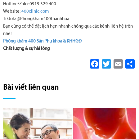
Hotline/Zalo: 0919.329.400.
Website:
400clinic.com
Tiktok: @Phongkham400thanhhoa
Bạn cũng có thể đặt lịch hẹn nhanh chóng qua các kênh liên hệ trên
nhé!
Phòng khám 400 Sản Phụ khoa & KHHGĐ
Chất lượng & sự hài lòng
Facebook
Twitter
Email
S
Bài viết liên quan