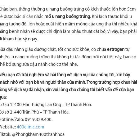
Chào bạn, thông thường u nang buồng trứng có kích thước lớn hơn 5cm
sẽ được bác sĩ cân nhắc
mổ u nang buồng trứng
. Khi kích thước khối u
nang tương đối lớn hoặc xuất hiện mầm mống của ung thư thì nhiều khả
năng bệnh nhân sẽ được chỉ định làm phẫu thuật cắt bỏ, vì vậy, bạn phải
đi khám bác sỹ ngay.
Sữa đậu nành giàu dưỡng chất, tốt cho sức khỏe, có chứa
estrogen
tự
nhiên, u nang buồng trứng thì không bị tác động bởi nội tiết này, bạn có
thể bổ sung sữa đậu nành cho cơ thể nhé.
Nếu bạn đã trải nghiệm và hài lòng với dịch vụ của chúng tôi, xin hãy
mách nhỏ với bạn bè và người thân của mình. Trong trường hợp chưa hài
lòng về dịch vụ đã nhận, xin vui lòng cho chúng tôi biết vấn đề của bạn
qua:
Cơ sở 1: 400 Hải Thượng Lãn Ông – TP Thanh Hóa.
Cơ sở 2: 440 Trần Phú – TP Thanh Hóa.
Hotline/Zalo: 0919.329.400.
Website:
400clinic.com
Tiktok: @Phongkham400thanhhoa