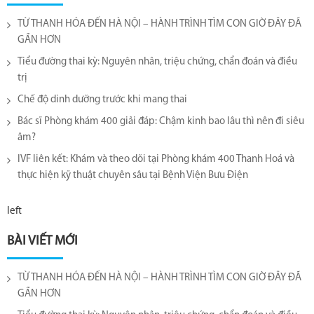
TỪ THANH HÓA ĐẾN HÀ NỘI – HÀNH TRÌNH TÌM CON GIỜ ĐÂY ĐÃ
GẦN HƠN
Tiểu đường thai kỳ: Nguyên nhân, triệu chứng, chẩn đoán và điều
trị
Chế độ dinh dưỡng trước khi mang thai
Bác sĩ Phòng khám 400 giải đáp: Chậm kinh bao lâu thì nên đi siêu
âm?
IVF liên kết: Khám và theo dõi tại Phòng khám 400 Thanh Hoá và
thực hiện kỹ thuật chuyên sâu tại Bệnh Viện Bưu Điện
left
BÀI VIẾT MỚI
TỪ THANH HÓA ĐẾN HÀ NỘI – HÀNH TRÌNH TÌM CON GIỜ ĐÂY ĐÃ
GẦN HƠN