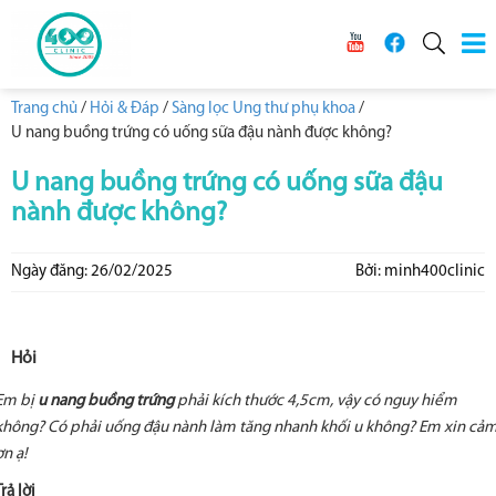
Trang chủ
/
Hỏi & Đáp
/
Sàng lọc Ung thư phụ khoa
/
U nang buồng trứng có uống sữa đậu nành được không?
U nang buồng trứng có uống sữa đậu
nành được không?
Ngày đăng: 26/02/2025
Bởi: minh400clinic
Hỏi
Em bị
u nang buồng trứng
phải kích thước 4,5cm, vậy có nguy hiểm
không? Có phải uống đậu nành làm tăng nhanh khối u không? Em xin cả
ơn ạ!
Trả lời