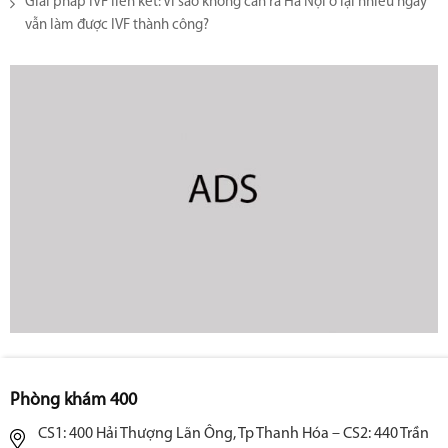
Giải pháp IVF liên kết: Vì sao không cần ra Hà Nội ở lại nhiều ngày
vẫn làm được IVF thành công?
Phòng khám 400
CS1: 400 Hải Thượng Lãn Ông, Tp Thanh Hóa – CS2: 440 Trần