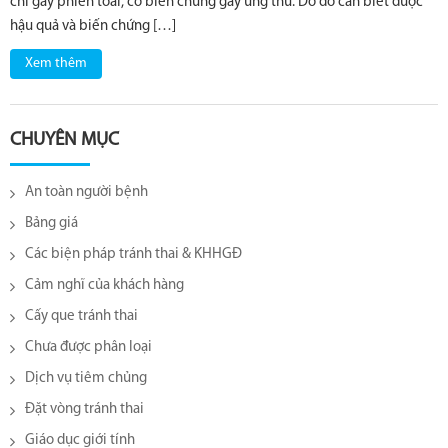
chỉ gây phiền toái, có biến chứng gây ung thư. Do đó cần biết được
hậu quả và biến chứng […]
Xem thêm
CHUYÊN MỤC
An toàn người bệnh
Bảng giá
Các biện pháp tránh thai & KHHGĐ
Cảm nghĩ của khách hàng
Cấy que tránh thai
Chưa được phân loại
Dịch vụ tiêm chủng
Đặt vòng tránh thai
Giáo dục giới tính