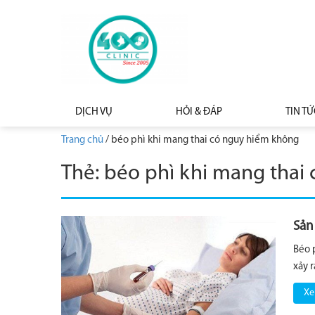
DỊCH VỤ
HỎI & ĐÁP
TIN TỨ
Trang chủ
/
béo phì khi mang thai có nguy hiểm không
Thẻ:
béo phì khi mang thai
Sản
Béo 
xảy 
Xe