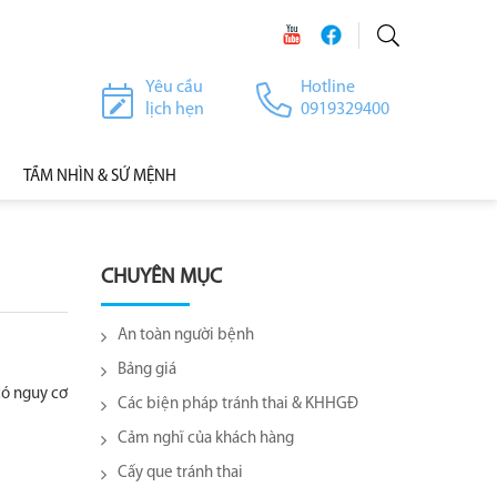
Yêu cầu
Hotline
lịch hẹn
0919329400
TẦM NHÌN & SỨ MỆNH
CHUYÊN MỤC
An toàn người bệnh
Bảng giá
có nguy cơ
Các biện pháp tránh thai & KHHGĐ
Cảm nghĩ của khách hàng
Cấy que tránh thai