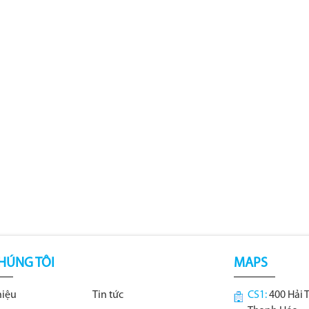
HÚNG TÔI
MAPS
hiệu
Tin tức
CS1:
400 Hải 