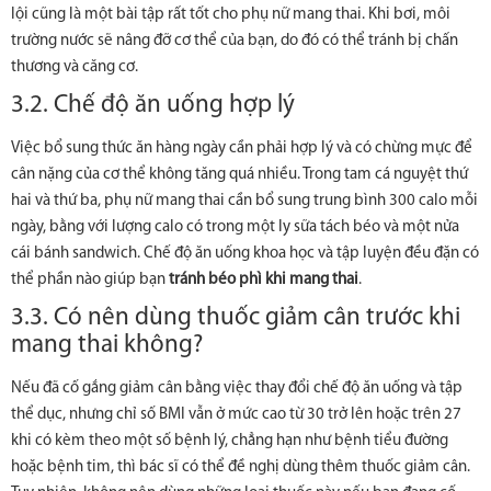
lội cũng là một bài tập rất tốt cho phụ nữ mang thai. Khi bơi, môi
trường nước sẽ nâng đỡ cơ thể của bạn, do đó có thể tránh bị chấn
thương và căng cơ.
3.2. Chế độ ăn uống hợp lý
Việc bổ sung thức ăn hàng ngày cần phải hợp lý và có chừng mực để
cân nặng của cơ thể không tăng quá nhiều. Trong tam cá nguyệt thứ
hai và thứ ba, phụ nữ mang thai cần bổ sung trung bình 300 calo mỗi
ngày, bằng với lượng calo có trong một ly sữa tách béo và một nửa
cái bánh sandwich. Chế độ ăn uống khoa học và tập luyện đều đặn có
thể phần nào giúp bạn
tránh béo phì khi mang thai
.
3.3. Có nên dùng thuốc giảm cân trước khi
mang thai không?
Nếu đã cố gắng giảm cân bằng việc thay đổi chế độ ăn uống và tập
thể dục, nhưng chỉ số BMI vẫn ở mức cao từ 30 trở lên hoặc trên 27
khi có kèm theo một số bệnh lý, chẳng hạn như bệnh tiểu đường
hoặc bệnh tim, thì bác sĩ có thể đề nghị dùng thêm thuốc giảm cân.