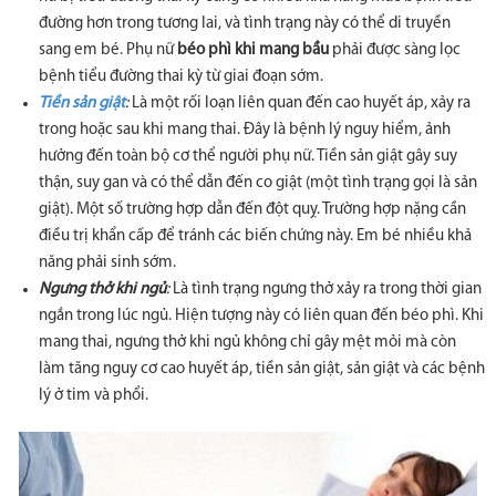
đường hơn trong tương lai, và tình trạng này có thể di truyền
sang em bé. Phụ nữ
béo phì khi mang bầu
phải được sàng lọc
bệnh tiểu đường thai kỳ từ giai đoạn sớm.
Tiền sản giật
:
Là một rối loạn liên quan đến cao huyết áp, xảy ra
trong hoặc sau khi mang thai. Đây là bệnh lý nguy hiểm, ảnh
hưởng đến toàn bộ cơ thể người phụ nữ. Tiền sản giật gây suy
thận, suy gan và có thể dẫn đến co giật (một tình trạng gọi là sản
giật). Một số trường hợp dẫn đến đột quỵ. Trường hợp nặng cần
điều trị khẩn cấp để tránh các biến chứng này. Em bé nhiều khả
năng phải sinh sớm.
Ngưng thở khi ngủ
:
Là tình trạng ngưng thở xảy ra trong thời gian
ngắn trong lúc ngủ. Hiện tượng này có liên quan đến béo phì. Khi
mang thai, ngưng thở khi ngủ không chỉ gây mệt mỏi mà còn
làm tăng nguy cơ cao huyết áp, tiền sản giật, sản giật và các bệnh
lý ở tim và phổi.