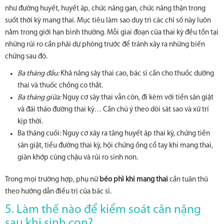
như đường huyết, huyết áp, chức năng gan, chức năng thận trong
suốt thời kỳ mang thai. Mục tiêu làm sao duy trì các chỉ số này luôn
nằm trong giới hạn bình thường. Mỗi giai đoạn của thai kỳ đều tồn tại
những rủi ro cần phải dự phòng trước để tránh xảy ra những biến
chứng sau đó.
Ba tháng đầu:
Khả năng sảy thai cao, bác sĩ cần cho thuốc dưỡng
thai và thuốc chống co thắt.
Ba tháng giữa:
Nguy cơ sảy thai vẫn còn, đi kèm với tiền sản giật
và đái tháo đường thai kỳ… Cần chú ý theo dõi sát sao và xử trí
kịp thời.
Ba tháng cuối: Nguy cơ xảy ra tăng huyết áp thai kỳ, chứng tiền
sản giật, tiểu đường thai kỳ, hội chứng ống cổ tay khi mang thai,
giãn khớp cùng chậu và rủi ro sinh non.
Trong mọi trường hợp, phụ nữ
béo phì khi mang thai
cần tuân thủ
theo hướng dẫn điều trị của bác sĩ.
5. Làm thế nào để kiểm soát cân nặng
sau khi sinh con?