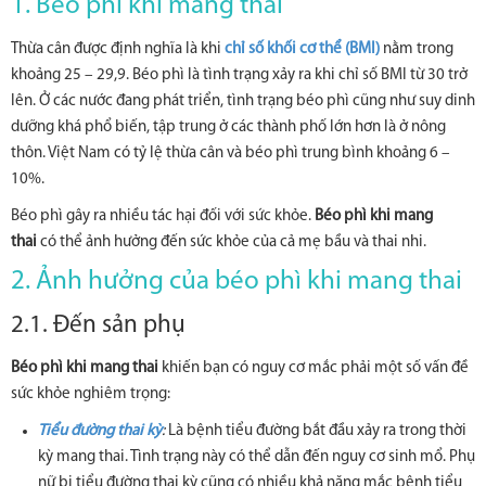
1. Béo phì khi mang thai
Thừa cân được định nghĩa là khi
chỉ số khối cơ thể (BMI)
nằm trong
khoảng 25 – 29,9. Béo phì là tình trạng xảy ra khi chỉ số BMI từ 30 trở
lên. Ở các nước đang phát triển, tình trạng béo phì cũng như suy dinh
dưỡng khá phổ biến, tập trung ở các thành phố lớn hơn là ở nông
thôn. Việt Nam có tỷ lệ thừa cân và béo phì trung bình khoảng 6 –
10%.
Béo phì gây ra nhiều tác hại đối với sức khỏe.
Béo phì khi mang
thai
có thể ảnh hưởng đến sức khỏe của cả mẹ bầu và thai nhi.
2. Ảnh hưởng của béo phì khi mang thai
2.1. Đến sản phụ
Béo phì khi mang thai
khiến bạn có nguy cơ mắc phải một số vấn đề
sức khỏe nghiêm trọng:
Tiểu đường thai kỳ
:
Là bệnh tiểu đường bắt đầu xảy ra trong thời
kỳ mang thai. Tình trạng này có thể dẫn đến nguy cơ sinh mổ. Phụ
nữ bị tiểu đường thai kỳ cũng có nhiều khả năng mắc bệnh tiểu