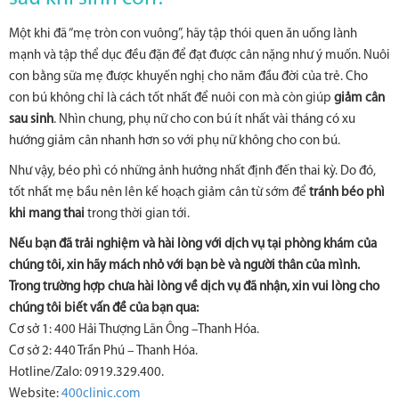
Một khi đã “mẹ tròn con vuông”, hãy tập thói quen ăn uống lành
mạnh và tập thể dục đều đặn để đạt được cân nặng như ý muốn. Nuôi
con bằng sữa mẹ được khuyến nghị cho năm đầu đời của trẻ. Cho
con bú không chỉ là cách tốt nhất để nuôi con mà còn giúp
giảm cân
sau sinh
. Nhìn chung, phụ nữ cho con bú ít nhất vài tháng có xu
hướng giảm cân nhanh hơn so với phụ nữ không cho con bú.
Như vậy, béo phì có những ảnh hưởng nhất định đến thai kỳ. Do đó,
tốt nhất mẹ bầu nên lên kế hoạch giảm cân từ sớm để
tránh béo phì
khi mang thai
trong thời gian tới.
Nếu bạn đã trải nghiệm và hài lòng với dịch vụ tại phòng khám của
chúng tôi, xin hãy mách nhỏ với bạn bè và người thân của mình.
Trong trường hợp chưa hài lòng về dịch vụ đã nhận, xin vui lòng cho
chúng tôi biết vấn đề của bạn qua:
Cơ sở 1: 400 Hải Thượng Lãn Ông –Thanh Hóa.
Cơ sở 2: 440 Trần Phú – Thanh Hóa.
Hotline/Zalo: 0919.329.400.
Website:
400clinic.com