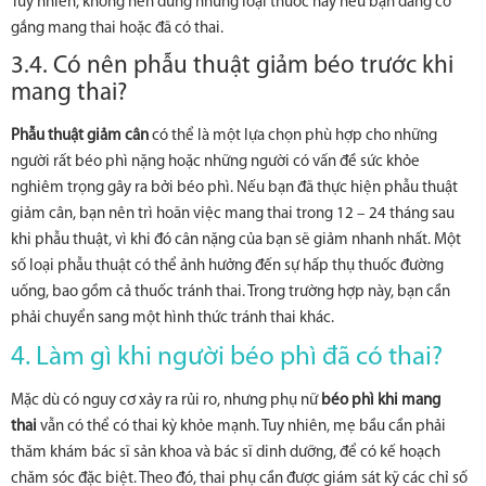
Tuy nhiên, không nên dùng những loại thuốc này nếu bạn đang cố
gắng mang thai hoặc đã có thai.
3.4. Có nên phẫu thuật giảm béo trước khi
mang thai?
Phẫu thuật giảm cân
có thể là một lựa chọn phù hợp cho những
người rất béo phì nặng hoặc những người có vấn đề sức khỏe
nghiêm trọng gây ra bởi béo phì. Nếu bạn đã thực hiện phẫu thuật
giảm cân, bạn nên trì hoãn việc mang thai trong 12 – 24 tháng sau
khi phẫu thuật, vì khi đó cân nặng của bạn sẽ giảm nhanh nhất. Một
số loại phẫu thuật có thể ảnh hưởng đến sự hấp thụ thuốc đường
uống, bao gồm cả thuốc tránh thai. Trong trường hợp này, bạn cần
phải chuyển sang một hình thức tránh thai khác.
4. Làm gì khi người béo phì đã có thai?
Mặc dù có nguy cơ xảy ra rủi ro, nhưng phụ nữ
béo phì khi mang
thai
vẫn có thể có thai kỳ khỏe mạnh. Tuy nhiên, mẹ bầu cần phải
thăm khám bác sĩ sản khoa và bác sĩ dinh dưỡng, để có kế hoạch
chăm sóc đặc biệt. Theo đó, thai phụ cần được giám sát kỹ các chỉ số