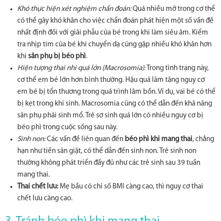
Khó thực hiện xét nghiệm chẩn đoán:
Quá nhiều mỡ trong cơ thể
có thể gây khó khăn cho việc chẩn đoán phát hiện một số vấn đề
nhất định đối với giải phẫu của bé trong khi làm siêu âm. Kiểm
tra nhịp tim của bé khi chuyển dạ cũng gặp nhiều khó khăn hơn
khi
sản phụ bị béo phì
.
Hiện tượng thai nhi quá lớn (Macrosomia):
Trong tình trạng này,
cơ thể em bé lớn hơn bình thường. Hậu quả làm tăng nguy cơ
em bé bị tổn thương trong quá trình lâm bồn. Ví dụ, vai bé có thể
bị kẹt trong khi sinh. Macrosomia cũng có thể dẫn đến khả năng
sản phụ phải sinh mổ. Trẻ sơ sinh quá lớn có nhiều nguy cơ bị
béo phì trong cuộc sống sau này.
Sinh non:
Các vấn đề liên quan đến
béo phì khi mang thai
, chẳng
hạn như tiền sản giật, có thể dẫn đến sinh non. Trẻ sinh non
thường không phát triển đầy đủ như các trẻ sinh sau 39 tuần
mang thai.
Thai chết lưu
:
Mẹ bầu có chỉ số BMI càng cao, thì nguy cơ thai
chết lưu càng cao.