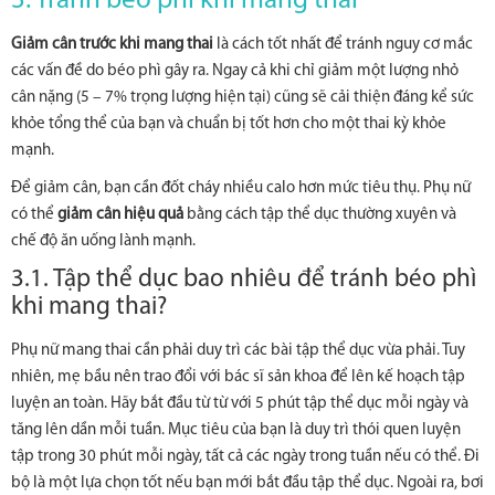
3. Tránh béo phì khi mang thai
Giảm cân trước khi mang thai
là cách tốt nhất để tránh nguy cơ mắc
các vấn đề do béo phì gây ra. Ngay cả khi chỉ giảm một lượng nhỏ
cân nặng (5 – 7% trọng lượng hiện tại) cũng sẽ cải thiện đáng kể sức
khỏe tổng thể của bạn và chuẩn bị tốt hơn cho một thai kỳ khỏe
mạnh.
Để giảm cân, bạn cần đốt cháy nhiều calo hơn mức tiêu thụ. Phụ nữ
có thể
giảm cân hiệu quả
bằng cách tập thể dục thường xuyên và
chế độ ăn uống lành mạnh.
3.1. Tập thể dục bao nhiêu để tránh béo phì
khi mang thai?
Phụ nữ mang thai cần phải duy trì các bài tập thể dục vừa phải. Tuy
nhiên, mẹ bầu nên trao đổi với bác sĩ sản khoa để lên kế hoạch tập
luyện an toàn. Hãy bắt đầu từ từ với 5 phút tập thể dục mỗi ngày và
tăng lên dần mỗi tuần. Mục tiêu của bạn là duy trì thói quen luyện
tập trong 30 phút mỗi ngày, tất cả các ngày trong tuần nếu có thể. Đi
bộ là một lựa chọn tốt nếu bạn mới bắt đầu tập thể dục. Ngoài ra, bơi