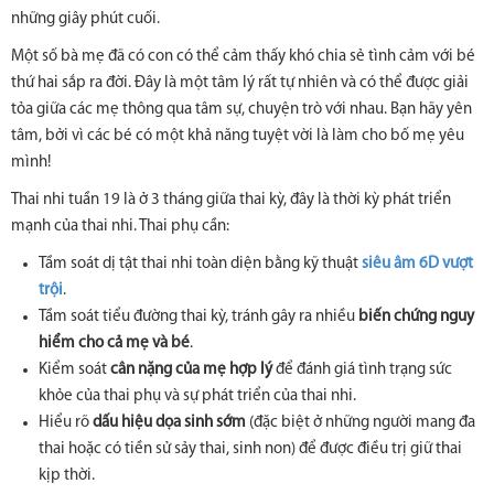
những giây phút cuối.
Một số bà mẹ đã có con có thể cảm thấy khó chia sẻ tình cảm với bé
thứ hai sắp ra đời. Đây là một tâm lý rất tự nhiên và có thể được giải
tỏa giữa các mẹ thông qua tâm sự, chuyện trò với nhau. Bạn hãy yên
tâm, bởi vì các bé có một khả năng tuyệt vời là làm cho bố mẹ yêu
mình!
Thai nhi tuần 19 là ở 3 tháng giữa thai kỳ, đây là thời kỳ phát triển
mạnh của thai nhi. Thai phụ cần:
Tầm soát dị tật thai nhi toàn diện bằng kỹ thuật
siêu âm 6D vượt
trội
.
Tầm soát tiểu đường thai kỳ, tránh gây ra nhiều
biến chứng nguy
hiểm cho cả mẹ và bé
.
Kiểm soát
cân nặng của mẹ hợp lý
để đánh giá tình trạng sức
khỏe của thai phụ và sự phát triển của thai nhi.
Hiểu rõ
dấu hiệu dọa sinh sớm
(đặc biệt ở những người mang đa
thai hoặc có tiền sử sảy thai, sinh non) để được điều trị giữ thai
kịp thời.