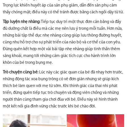
Trọng lực khiến huyết áp của sản phụ giảm, dẫn đến sản phụ cảm
thấy chóng mặt; điều này có thể tránh được bằng cách ngồi dậy từ từ.
Tập luyện nhẹ nhàng:
Tiếp tục duy trì một thực đơn cân bằng và đầy
đủ dưỡng chất là điều mà các mẹ nên lưu ý trong mỗi tuần. Hơn nữa,
những bài tập thể dục nhẹ nhàng cũng giúp lưu thông đường huyết,
cũng như hỗ trợ cho sự phát triển của não bộ và cơ thể của con yêu.
Đừng quên kết hợp một vài bài tập nhẹ nhàng giúp tinh thần thêm
sảng khoái, mang tới những cảm giác tích cực cho hành trình lớn
khôn của bé trong bụng mẹ.
Trò chuyện cùng bé:
Lúc này các giác quan của bé đã nhạy hơn trước,
những động tác xoa bụng trông có vẻ đơn giản nhưng sẽ giúp kích
thích bé làm quen với mẹ từ sớm. Khi thính giác của thai nhi phát
triển, đừng quên tiếp tục trò chuyện và động viên chồng và những
người thân cùng tham gia chơi đùa với bé. Điều này sẽ hình thành
một kết nối gia đình vững chắc trước khi bé chào đời.