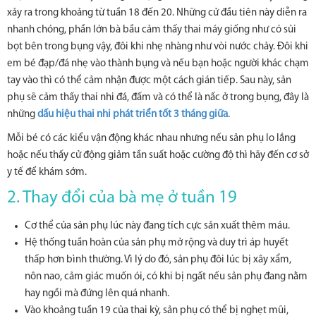
xảy ra trong khoảng từ tuần 18 đến 20. Những cử đầu tiên này diễn ra
nhanh chóng, phần lớn bà bầu cảm thấy thai máy giống như có sủi
bọt bên trong bụng vậy, đôi khi nhẹ nhàng như vòi nước chảy. Đôi khi
em bé đạp/đá nhẹ vào thành bụng và nếu bạn hoặc người khác chạm
tay vào thì có thể cảm nhận được một cách gián tiếp. Sau này, sản
phụ sẽ cảm thấy thai nhi đá, đấm và có thể là nấc ở trong bụng, đây là
những
dấu hiệu thai nhi phát triển tốt 3 tháng giữa
.
Mỗi bé có các kiểu vận động khác nhau nhưng nếu sản phụ lo lắng
hoặc nếu thấy cử động giảm tần suất hoặc cường độ thì hãy đến cơ sở
y tế để khám sớm.
2. Thay đổi của bà mẹ ở tuần 19
Cơ thể của sản phụ lúc này đang tích cực sản xuất thêm máu.
Hệ thống tuần hoàn của sản phụ mở rộng và duy trì áp huyết
thấp hơn bình thường. Vì lý do đó, sản phụ đôi lúc bị xây xẩm,
nôn nao, cảm giác muốn ói, có khi bị ngất nếu sản phụ đang nằm
hay ngồi mà đứng lên quá nhanh.
Vào khoảng tuần 19 của thai kỳ, sản phụ có thể bị nghẹt mũi,