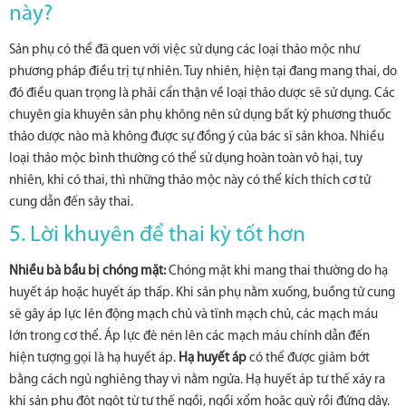
này?
Sản phụ có thể đã quen với việc sử dụng các loại thảo mộc như
phương pháp điều trị tự nhiên. Tuy nhiên, hiện tại đang mang thai, do
đó điều quan trọng là phải cẩn thận về loại thảo dược sẽ sử dụng. Các
chuyên gia khuyên sản phụ không nên sử dụng bất kỳ phương thuốc
thảo dược nào mà không được sự đồng ý của bác sĩ sản khoa. Nhiều
loại thảo mộc bình thường có thể sử dụng hoàn toàn vô hại, tuy
nhiên, khi có thai, thì những thảo mộc này có thể kích thích cơ tử
cung dẫn đến sảy thai.
5. Lời khuyên để thai kỳ tốt hơn
Nhiều bà bầu bị chóng mặt:
Chóng mặt khi mang thai thường do hạ
huyết áp hoặc huyết áp thấp. Khi sản phụ nằm xuống, buồng tử cung
sẽ gây áp lực lên động mạch chủ và tĩnh mạch chủ, các mạch máu
lớn trong cơ thể. Áp lực đè nén lên các mạch máu chính dẫn đến
hiện tượng gọi là hạ huyết áp.
Hạ huyết áp
có thể được giảm bớt
bằng cách ngủ nghiêng thay vì nằm ngửa. Hạ huyết áp tư thế xảy ra
khi sản phụ đột ngột từ tư thế ngồi, ngồi xổm hoặc quỳ rồi đứng dậy.