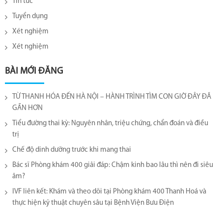
Tin tức
Tuyển dụng
Xét nghiệm
Xét nghiệm
BÀI MỚI ĐĂNG
TỪ THANH HÓA ĐẾN HÀ NỘI – HÀNH TRÌNH TÌM CON GIỜ ĐÂY ĐÃ
GẦN HƠN
Tiểu đường thai kỳ: Nguyên nhân, triệu chứng, chẩn đoán và điều
trị
Chế độ dinh dưỡng trước khi mang thai
Bác sĩ Phòng khám 400 giải đáp: Chậm kinh bao lâu thì nên đi siêu
âm?
IVF liên kết: Khám và theo dõi tại Phòng khám 400 Thanh Hoá và
thực hiện kỹ thuật chuyên sâu tại Bệnh Viện Bưu Điện