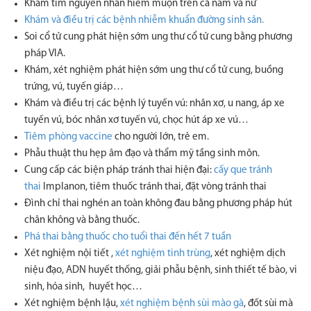
Khám tìm nguyên nhân hiếm muộn trên cả nam và nữ
Khám và điều trị các bệnh nhiễm khuẩn đường sinh sản.
Soi cổ tử cung phát hiện sớm ung thư cổ tử cung bằng phương
pháp VIA.
Khám, xét nghiệm phát hiện sớm ung thư cổ tử cung, buồng
trứng, vú, tuyến
giáp…
Khám và điều trị các bệnh lý tuyến vú: nhân xơ, u nang, áp xe
tuyến vú, bóc
nhân xơ tuyến vú, chọc hút áp xe vú…
Tiêm phòng vaccine
cho người lớn, trẻ em.
Phẫu thuật thu hẹp âm đạo và thẩm mỹ tầng sinh môn.
Cung cấp các biện pháp tránh thai hiện đại:
cấy que tránh
thai
Implanon, tiêm
thuốc tránh thai, đặt vòng tránh thai
Đình chỉ thai nghén an toàn không đau bằng phương pháp hút
chân không và
bằng thuốc.
Phá thai bằng thuốc cho tuổi thai đến hết 7 tuần
Xét nghiệm nội tiết ,
xét nghiệm tinh trùng
, xét nghiệm dịch
niệu đạo, ADN huyết thống, giải phẫu bệnh, sinh thiết tế bào, vi
sinh, hóa sinh, huyết học…
Xét nghiệm bệnh lậu,
xét nghiệm bệnh sùi mào gà
, đốt sùi mà