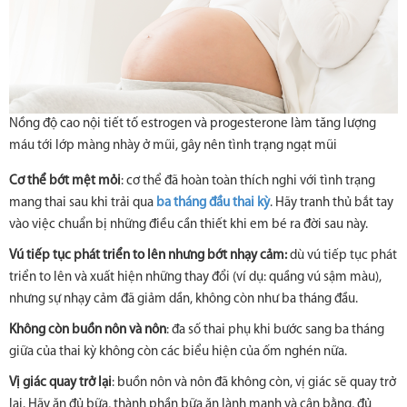
Nồng độ cao nội tiết tố estrogen và progesterone làm tăng lượng
máu tới lớp màng nhày ở mũi, gây nên tình trạng ngạt mũi
Cơ thể bớt mệt mỏi
: cơ thể đã hoàn toàn thích nghi với tình trạng
mang thai sau khi trải qua
ba tháng đầu thai kỳ
. Hãy tranh thủ bắt tay
vào việc chuẩn bị những điều cần thiết khi em bé ra đời sau này.
Vú tiếp tục phát triển to lên nhưng bớt nhạy cảm:
dù vú tiếp tục phát
triển to lên và xuất hiện những thay đổi (ví dụ: quầng vú sậm màu),
nhưng sự nhạy cảm đã giảm dần, không còn như ba tháng đầu.
Không còn buồn nôn và nôn
: đa số thai phụ khi bước sang ba tháng
giữa của thai kỳ không còn các biểu hiện của ốm nghén nữa.
Vị giác quay trở lại
: buồn nôn và nôn đã không còn, vị giác sẽ quay trở
lại. Hãy ăn đủ bữa, thành phần bữa ăn lành mạnh và cân bằng, đủ