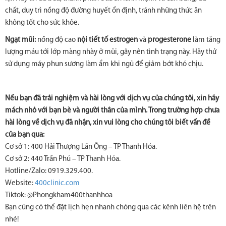
chất, duy trì nồng độ đường huyết ổn định, tránh những thức ăn
không tốt cho sức khỏe.
Ngạt mũi:
nồng độ cao
nội tiết tố estrogen
và
progesterone
làm tăng
lượng máu tới lớp màng nhày ở mũi, gây nên tình trạng này. Hãy thử
sử dụng máy phun sương làm ẩm khi ngủ để giảm bớt khó chịu.
Nếu bạn đã trải nghiệm và hài lòng với dịch vụ của chúng tôi, xin hãy
mách nhỏ với bạn bè và người thân của mình. Trong trường hợp chưa
hài lòng về dịch vụ đã nhận, xin vui lòng cho chúng tôi biết vấn đề
của bạn qua:
Cơ sở 1: 400 Hải Thượng Lãn Ông – TP Thanh Hóa.
Cơ sở 2: 440 Trần Phú – TP Thanh Hóa.
Hotline/Zalo: 0919.329.400.
Website:
400clinic.com
Tiktok: @Phongkham400thanhhoa
Bạn cũng có thể đặt lịch hẹn nhanh chóng qua các kênh liên hệ trên
nhé!