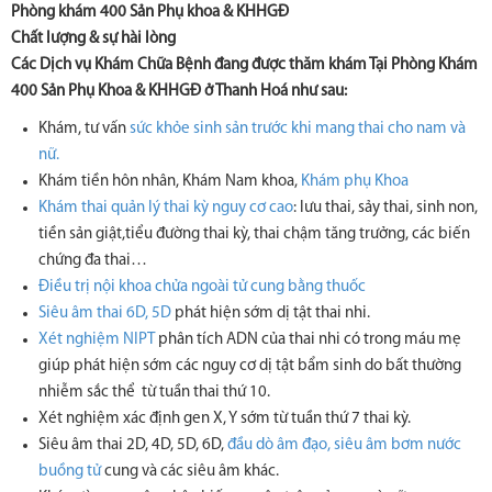
Phòng khám 400 Sản Phụ khoa & KHHGĐ
Chất lượng & sự hài lòng
Các Dịch vụ Khám Chữa Bệnh đang được thăm khám Tại Phòng Khám
400 Sản Phụ Khoa & KHHGĐ ở Thanh Hoá như sau:
Khám, tư vấn
sức khỏe sinh sản trước khi mang thai cho nam và
nữ.
Khám tiền hôn nhân, Khám Nam khoa,
Khám phụ Khoa
Khám thai quản lý thai kỳ nguy cơ cao
: lưu thai, sảy thai, sinh non,
tiền sản giật,
tiểu đường thai kỳ, thai chậm tăng trưởng, các biến
chứng đa thai…
Điều trị nội khoa chửa ngoài tử cung bằng thuốc
Siêu âm thai 6D, 5D
phát hiện sớm dị tật thai nhi.
Xét nghiệm NIPT
phân tích ADN của thai nhi có trong máu mẹ
giúp phát hiện sớm các nguy cơ dị tật bẩm sinh do bất thường
nhiễm sắc thể từ tuần thai thứ 10.
Xét nghiệm xác định gen X, Y sớm từ tuần thứ 7 thai kỳ.
Siêu âm thai 2D, 4D, 5D, 6D,
đầu dò âm đạo, siêu âm bơm nước
buồng tử
cung và các siêu âm khác.