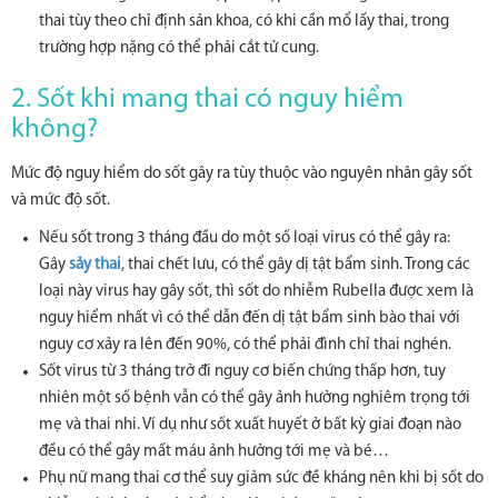
thai tùy theo chỉ định sản khoa, có khi cần mổ lấy thai, trong
trường hợp nặng có thể phải cắt tử cung.
2. Sốt khi mang thai có nguy hiểm
không?
Mức độ nguy hiểm do sốt gây ra tùy thuộc vào nguyên nhân gây sốt
và mức độ sốt.
Nếu sốt trong 3 tháng đầu do một số loại virus có thể gây ra:
Gây
sảy thai
, thai chết lưu, có thể gây dị tật bẩm sinh. Trong các
loại này virus hay gây sốt, thì sốt do nhiễm Rubella được xem là
nguy hiểm nhất vì có thể dẫn đến dị tật bẩm sinh bào thai với
nguy cơ xảy ra lên đến 90%, có thể phải đình chỉ thai nghén.
Sốt virus từ 3 tháng trở đi nguy cơ biến chứng thấp hơn, tuy
nhiên một số bệnh vẫn có thể gây ảnh hưởng nghiêm trọng tới
mẹ và thai nhi. Ví dụ như sốt xuất huyết ở bất kỳ giai đoạn nào
đều có thể gây mất máu ảnh hưởng tới mẹ và bé…
Phụ nữ mang thai cơ thể suy giảm sức đề kháng nên khi bị sốt do