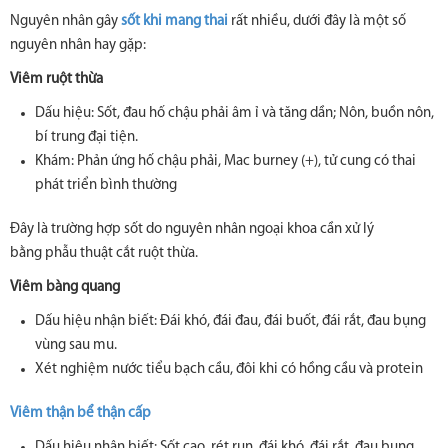
Nguyên nhân gây
sốt khi mang thai
rất nhiều, dưới đây là một số
nguyên nhân hay gặp:
Viêm ruột thừa
Dấu hiệu: Sốt, đau hố chậu phải âm ỉ và tăng dần; Nôn, buồn nôn,
bí trung đại tiện.
Khám: Phản ứng hố chậu phải, Mac burney (+), tử cung có thai
phát triển bình thường
Đây là trường hợp sốt do nguyên nhân ngoại khoa cần xử lý
bằng phẫu thuật cắt ruột thừa.
Viêm bàng quang
Dấu hiệu nhận biết: Đái khó, đái đau, đái buốt, đái rắt, đau bụng
vùng sau mu.
Xét nghiệm nước tiểu bạch cầu, đôi khi có hồng cầu và protein
Viêm thận bể thận cấp
Dấu hiệu nhận biết: Sốt cao, rét run, đái khó, đái rắt, đau bụng