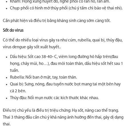
Khám: Họng xung huyết đỏ, nghe phổi có ran nổ, ran ẩm.
Chụp phổi có hình mờ thùy phổi (chú ý tấm chì bảo vệ thai nhi).
Cần phát hiện và điều trị bằng kháng sinh càng sớm càng tốt.
Sốt do virus
Có thể do nhiều loại virus gây ra như cúm, rubella, quai bị, thủy đậu,
virus dengue gây sốt xuất huyết..
Dấu hiệu: Sốt cao 38-40◦ C, viêm long đường hô hấp trên(đau
họng, chảy mũi, ho…), đau mỏi toàn thân, dấu hiệu sốt hết sau 1
tuần.
Rubella: Nổi ban ở mặt, tay, toàn thân.
Quai bị: Sưng, nóng, đau tuyến nước bọt mang tai một bên hay
cả 2 bên.
Thủy đậu: Nổi mụn nước các kích thước khác nhau.
Điều trị chủ yếu là điều trị triệu chứng: Hạ sốt, nâng cao thể trạng.
Thai 3 tháng đầu cần chú ý khả năng ảnh hưởng đến thai, gây dị dạng
thai.