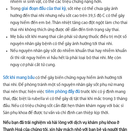
nhiễm vi sinh vật, có thể các triệu chứng nặng hơn.
Trong
giai đoạn đầu của thai kỳ
, sốt nhẹ có thể chưa gây ảnh
hưởng đến thai nhi nhưng nếu sốt cao trên 39,5 độ C có thể gây
nguy hiểm đến em bé. Thân nhiệt tăng cao đột ngột làm cho thai
thai nhi không thích ứng được dễ dẫn đến tình trạng sảy thai.
Mẹ bầu sốt khi mang thai cần phải sử dụng thuốc điều trị một số
nguyên nhân gây bệnh có thể gây ảnh hưởng tới thai nhi.
Nếu nguyên nhân gây sốt do nhiễm khuẩn thai hay nhiễm khuẩn
ối thì rất nguy hiểm vì hầu hết là phải loại bỏ thai nhi. Mẹ còn
nguy cơ phải cắt tử cung.
Sốt khi mang bầu
có thể gây biến chứng nguy hiểm ảnh hưởng tới
thai nhi. Để phòng tránh một số nguyên nhân gây sốt phụ nữ mang
thai nên thực hiện việc
tiêm phòng đầy đủ
trước khi có ý định mang
thai, đặc biệt là rubella vì có thể gây dị tật thai khi mắc trong 3 tháng
đầu. Nếu có triệu chứng sốt cần đặt hẹn thăm khám ngay với bác sĩ
Sản phụ khoa để được tư vấn và chỉ định can thiệp kịp thời.
Nếu bạn đã trải nghiệm và hài lòng với dịch vụ khám phụ khoa ở
Thanh Hoá của chúng tôi, xin hãy mách nhỏ với bạn bè và người thân