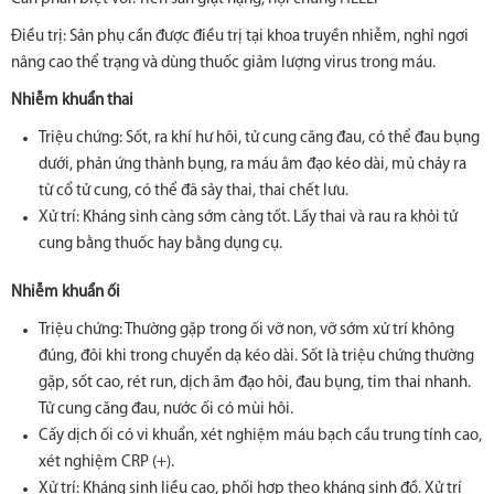
Điều trị: Sản phụ cần được điều trị tại khoa truyền nhiễm, nghỉ ngơi
nâng cao thể trạng và dùng thuốc giảm lượng virus trong máu.
Nhiễm khuẩn thai
Triệu chứng: Sốt, ra khí hư hôi, tử cung căng đau, có thể đau bụng
dưới, phản ứng thành bụng, ra máu âm đạo kéo dài, mủ chảy ra
từ cổ tử cung, có thể đã sảy thai, thai chết lưu.
Xử trí: Kháng sinh càng sớm càng tốt. Lấy thai và rau ra khỏi tử
cung bằng thuốc hay bằng dụng cụ.
Nhiễm khuẩn ối
Triệu chứng: Thường gặp trong ối vỡ non, vỡ sớm xử trí không
đúng, đôi khi trong chuyển dạ kéo dài. Sốt là triệu chứng thường
gặp, sốt cao, rét run, dịch âm đạo hôi, đau bụng, tim thai nhanh.
Tử cung căng đau, nước ối có mùi hôi.
Cấy dịch ối có vi khuẩn, xét nghiệm máu bạch cầu trung tính cao,
xét nghiệm CRP (+).
Xử trí: Kháng sinh liều cao, phối hợp theo kháng sinh đồ. Xử trí