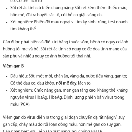
cơ. Có thể lách to
Sốt rét ác tính có biến chứng nặng: Sốt rét kèm thêm thiếu máu,
hôn mê, đái ra huyết sắc tố, có thể co giật, vàng da.
Xét nghiệm: Phiến đồ máu ngoại vi tìm ký sinh trùng, test nhanh
tìm kháng thể.
Cần được phát hiện và điều trị bằng thuốc sớm, bệnh có nguy cơ ảnh
hưởng tới mẹ và bé. Sốt rét ác tính có nguy cơ đe dọa tính mạng của
sản phụ và nhiều nguy cơ ảnh hưởng tới thai nhi.
Viêm gan B
Dấu hiệu: Sốt, mệt mỏi, chán ăn, vàng da, nước tiểu vàng, gan to;
Có thể đau cơ, đau khớp,
nổi mề đay
, lách to.
Xét nghiệm: Chức năng gan, men gan tăng cao, kháng thể kháng
nguyên virus HbsAg, HbeAg, Định lượng phiên bản virus trong
máu (PCA).
Viêm gan do virus diễn ra trong giai đoạn chuyển dạ rất nặng vì suy
gan cấp, chảy máu do rối loạn đông máu, hôn mê gan do suy gan.
Cần phân biệt với: Tiền sản giật nặng, hội chứng HELLP