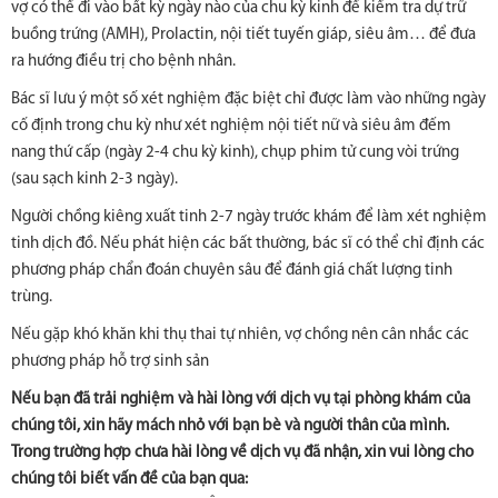
vợ có thể đi vào bất kỳ ngày nào của chu kỳ kinh để kiểm tra dự trữ
buồng trứng (AMH), Prolactin, nội tiết tuyến giáp, siêu âm… để đưa
ra hướng điều trị cho bệnh nhân.
Bác sĩ lưu ý một số xét nghiệm đặc biệt chỉ được làm vào những ngày
cố định trong chu kỳ như xét nghiệm nội tiết nữ và siêu âm đếm
nang thứ cấp (ngày 2-4 chu kỳ kinh), chụp phim tử cung vòi trứng
(sau sạch kinh 2-3 ngày).
Người chồng kiêng xuất tinh 2-7 ngày trước khám để làm xét nghiệm
tinh dịch đồ. Nếu phát hiện các bất thường, bác sĩ có thể chỉ định các
phương pháp chẩn đoán chuyên sâu để đánh giá chất lượng tinh
trùng.
Nếu gặp khó khăn khi thụ thai tự nhiên, vợ chồng nên cân nhắc các
phương pháp hỗ trợ sinh sản
Nếu bạn đã trải nghiệm và hài lòng với dịch vụ tại phòng khám của
chúng tôi, xin hãy mách nhỏ với bạn bè và người thân của mình.
Trong trường hợp chưa hài lòng về dịch vụ đã nhận, xin vui lòng cho
chúng tôi biết vấn đề của bạn qua: