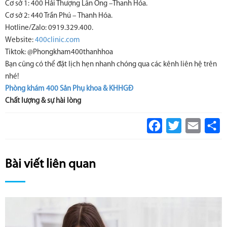
Cơ sở 1: 400 Hải Thượng Lãn Ông –Thanh Hóa.
Cơ sở 2: 440 Trần Phú – Thanh Hóa.
Hotline/Zalo: 0919.329.400.
Website:
400clinic.com
Tiktok: @Phongkham400thanhhoa
Bạn cũng có thể đặt lịch hẹn nhanh chóng qua các kênh liên hệ trên
nhé!
Phòng khám 400 Sản Phụ khoa & KHHGĐ
Chất lượng & sự hài lòng
Facebook
Twitter
Email
S
Bài viết liên quan