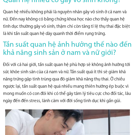
Quan hệ nhiều có gây vô sinh không?
Quan hệ nhiều không phải là nguyên nhân gây vô sinh ở cả nam và
nữ. Đến nay không có bằng chứng khoa học nào cho thấy quan hệ
tình dục thường gây vô sinh, thậm chí còn tăng tỉ lệ thụ thai đặc biệt
là khi tần suất quan hệ dày quanh thời điểm rụng trứng.
Tần suất quan hệ ảnh hưởng thế nào đến
khả năng sinh sản ở nam và nữ giới?
Đối với cả hai giới, tần suất quan hệ phù hợp sẽ không ảnh hưởng tới
sức khỏe sinh sản của cả nam và nữ. Tần suất quá ít thì sẽ giảm khả
năng trứng gặp tinh trùng qua đó giảm khả năng thụ thai. Ở chiều
ngược lại, tần suất quan hệ quá nhiều mang thiên hướng ép buộc vì
mong muốn có con đôi khi có thể gây tâm lý tiêu cực cho đối tác, lâu
ngày đến đến stress, lãnh cảm với đời sống tình dục khi gần gũi.