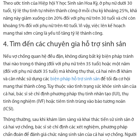
Theo ước tính của Hiệp hội Y học Sinh sản Hoa Kỳ, ở phụ nữ dưới 30
tuổi, tỷ lệ thụ tinh tự nhiên thành công ở mỗi chu kỳ khoảng 25%, khả
năng này giảm xuống còn 20% đối với phụ nữ trên 30 tuổi và chỉ còn
khoảng 5% đối với phụ nữ trên 40 tuổi. Vì vậy, việc lên kế hoạch
mang thai sớm cũng là yếu tố tăng tỷ lệ thành công.
4. Tìm đến các chuyên gia hỗ trợ sinh sản
Nếu vợ chồng quan hệ đều đặn, không dùng bất kỳ biện pháp tránh
thai nào trong 6 tháng (đối với phụ nữ trên 35 tuổi) hoặc một năm
(đối với phụ nữ dưới 35 tuổi) mà không thụ thai, cả hai nên đi khám
và cân nhắc sử dụng các
biện pháp hỗ trợ sinh sản
để tối đa cơ hội
mang thai thành công. Tùy thuộc vào tình trạng sức khỏe sinh sản của
cả hai, bác sĩ sẽ chỉ định phương pháp thụ tinh nhân tạo (IUI), thụ
tinh ống nghiệm (IVF) hoặc tiêm tinh trùng vào bào tương noãn
(ICSI).
Thông thường, sau khi khám lâm sàng và khai thác tiền sử sinh sản ở
cả hai vợ chồng, bác sĩ sẽ chỉ định các xét nghiệm, phương pháp
chẩn đoán để đánh giá chức năng sinh sản của cả hai vợ chồng. Người