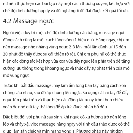
nữ nên thực hiện các bài tập này một cách thường xuyên, kết hợp với
chế độ dinh dưỡng hợp lý và đủ nghỉ ngơi để đạt được kết quả tối ưu.
4.2 Massage ngực
Ngoài việc duy trì một chế độ dinh dưỡng cân bằng, massage ngực
đúng cách cũng là một cách tăng vòng 1 hiệu quả. Hàng ngày, chị em
nên massage nhẹ nhàng vùng ngực 2-3 lần, mỗi lần dành từ 15 đến
20 phút để thấy được sự cải thiện rõ rệt. Chị em phụ nữ có thể thực
hiện các động tác kết hợp vừa xoa vừa đẩy ngực lên phía trên để tăng
cường lưu thông trong khoang ngực và thúc đẩy sự phát triển của mô
mỡ vùng ngực.
Trước khi bắt đầu massage, hãy làm ấm lòng bàn tay bằng cách xoa
chúng vào nhau, sau đó áp chúng lên ngực. Sử dụng cả hai tay để đẩy
ngực lên phía trên và thực hiện các động tác xoay tròn theo chiều
xoắn ốc nhớ giữ tay thả lỏng để áp lực được phân bổ đều.
Đặc biệt đối với phụ nữ sau sinh, khi ngực có xu hướng trở nên lỏng
lẻo và chảy xệ, việc massage hàng ngày với tinh dầu thảo dược có thể
giúp làm săn chắc và mịn màng vòng 1. Phương pháp này rất đơn