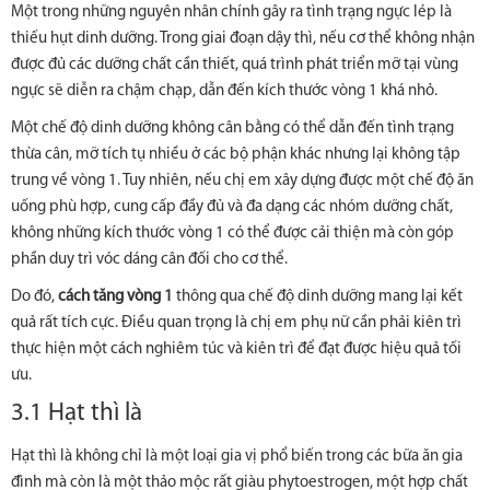
Một trong những nguyên nhân chính gây ra tình trạng ngực lép là
thiếu hụt dinh dưỡng. Trong giai đoạn dậy thì, nếu cơ thể không nhận
được đủ các dưỡng chất cần thiết, quá trình phát triển mỡ tại vùng
ngực sẽ diễn ra chậm chạp, dẫn đến kích thước vòng 1 khá nhỏ.
Một chế độ dinh dưỡng không cân bằng có thể dẫn đến tình trạng
thừa cân, mỡ tích tụ nhiều ở các bộ phận khác nhưng lại không tập
trung về vòng 1. Tuy nhiên, nếu chị em xây dựng được một chế độ ăn
uống phù hợp, cung cấp đầy đủ và đa dạng các nhóm dưỡng chất,
không những kích thước vòng 1 có thể được cải thiện mà còn góp
phần duy trì vóc dáng cân đối cho cơ thể.
Do đó,
cách tăng vòng 1
thông qua chế độ dinh dưỡng mang lại kết
quả rất tích cực. Điều quan trọng là chị em phụ nữ cần phải kiên trì
thực hiện một cách nghiêm túc và kiên trì để đạt được hiệu quả tối
ưu.
3.1 Hạt thì là
Hạt thì là không chỉ là một loại gia vị phổ biến trong các bữa ăn gia
đình mà còn là một thảo mộc rất giàu phytoestrogen, một hợp chất