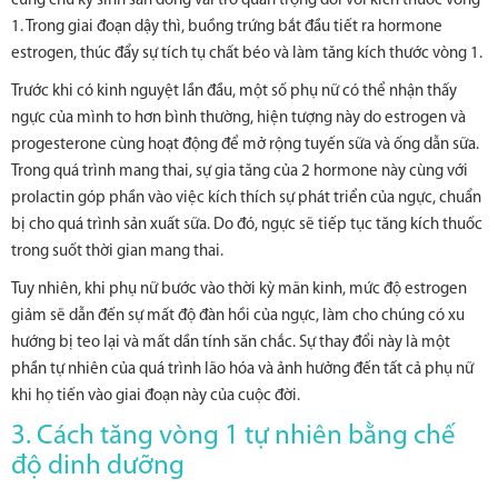
cùng chu kỳ sinh sản đóng vai trò quan trọng đối với kích thước vòng
1. Trong giai đoạn dậy thì, buồng trứng bắt đầu tiết ra hormone
estrogen, thúc đẩy sự tích tụ chất béo và làm tăng kích thước vòng 1.
Trước khi có kinh nguyệt lần đầu, một số phụ nữ có thể nhận thấy
ngực của mình to hơn bình thường, hiện tượng này do estrogen và
progesterone cùng hoạt động để mở rộng tuyến sữa và ống dẫn sữa.
Trong quá trình mang thai, sự gia tăng của 2 hormone này cùng với
prolactin góp phần vào việc kích thích sự phát triển của ngực, chuẩn
bị cho quá trình sản xuất sữa. Do đó, ngực sẽ tiếp tục tăng kích thuốc
trong suốt thời gian mang thai.
Tuy nhiên, khi phụ nữ bước vào thời kỳ mãn kinh, mức độ estrogen
giảm sẽ dẫn đến sự mất độ đàn hồi của ngực, làm cho chúng có xu
hướng bị teo lại và mất dần tính săn chắc. Sự thay đổi này là một
phần tự nhiên của quá trình lão hóa và ảnh hưởng đến tất cả phụ nữ
khi họ tiến vào giai đoạn này của cuộc đời.
3. Cách tăng vòng 1 tự nhiên bằng chế
độ dinh dưỡng