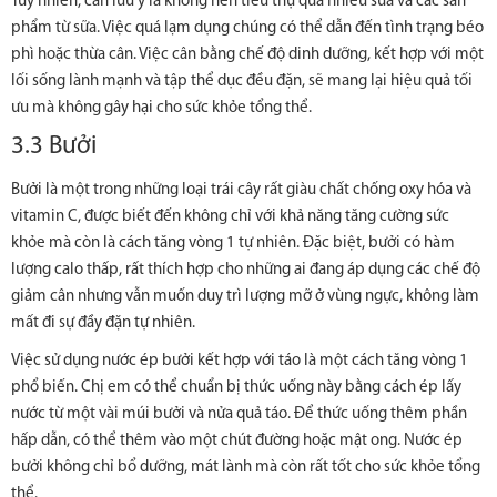
Tuy nhiên, cần lưu ý là không nên tiêu thụ quá nhiều sữa và các sản
phẩm từ sữa. Việc quá lạm dụng chúng có thể dẫn đến tình trạng béo
phì hoặc thừa cân. Việc cân bằng chế độ dinh dưỡng, kết hợp với một
lối sống lành mạnh và tập thể dục đều đặn, sẽ mang lại hiệu quả tối
ưu mà không gây hại cho sức khỏe tổng thể.
3.3 Bưởi
Bưởi là một trong những loại trái cây rất giàu chất chống oxy hóa và
vitamin C, được biết đến không chỉ với khả năng tăng cường sức
khỏe mà còn là cách tăng vòng 1 tự nhiên. Đặc biệt, bưởi có hàm
lượng calo thấp, rất thích hợp cho những ai đang áp dụng các chế độ
giảm cân nhưng vẫn muốn duy trì lượng mỡ ở vùng ngực, không làm
mất đi sự đầy đặn tự nhiên.
Việc sử dụng nước ép bưởi kết hợp với táo là một cách tăng vòng 1
phổ biến. Chị em có thể chuẩn bị thức uống này bằng cách ép lấy
nước từ một vài múi bưởi và nửa quả táo. Để thức uống thêm phần
hấp dẫn, có thể thêm vào một chút đường hoặc mật ong. Nước ép
bưởi không chỉ bổ dưỡng, mát lành mà còn rất tốt cho sức khỏe tổng
thể.