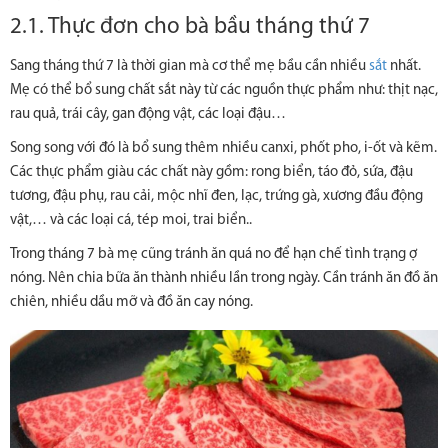
2.1. Thực đơn cho bà bầu tháng thứ 7
Sang tháng thứ 7 là thời gian mà cơ thể mẹ bầu cần nhiều
sắt
nhất.
Mẹ có thể bổ sung chất sắt này từ các nguồn thực phẩm như: thịt nạc,
rau quả, trái cây, gan động vật, các loại đậu…
Song song với đó là bổ sung thêm nhiều canxi, phốt pho, i-ốt và kẽm.
Các thực phẩm giàu các chất này gồm: rong biển, táo đỏ, sứa, đậu
tương, đậu phụ, rau cải, mộc nhĩ đen, lạc, trứng gà, xương đầu động
vật,… và các loại cá, tép moi, trai biển..
Trong tháng 7 bà mẹ cũng tránh ăn quá no để hạn chế tình trạng ợ
nóng. Nên chia bữa ăn thành nhiều lần trong ngày. Cần tránh ăn đồ ăn
chiên, nhiều dầu mỡ và đồ ăn cay nóng.