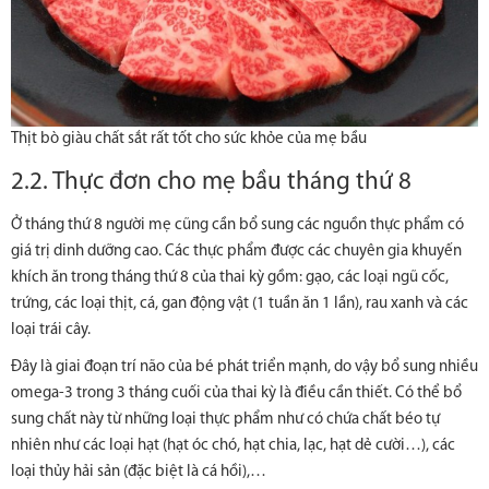
Thịt bò giàu chất sắt rất tốt cho sức khỏe của mẹ bầu
2.2. Thực đơn cho mẹ bầu tháng thứ 8
Ở tháng thứ 8 người mẹ cũng cần bổ sung các nguồn thực phẩm có
giá trị dinh dưỡng cao. Các thực phẩm được các chuyên gia khuyến
khích ăn trong tháng thứ 8 của thai kỳ gồm: gạo, các loại ngũ cốc,
trứng, các loại thịt, cá, gan động vật (1 tuần ăn 1 lần), rau xanh và các
loại trái cây.
Đây là giai đoạn trí não của bé phát triển mạnh, do vậy bổ sung nhiều
omega-3 trong 3 tháng cuối của thai kỳ là điều cần thiết. Có thể bổ
sung chất này từ những loại thực phẩm như có chứa chất béo tự
nhiên như các loại hạt (hạt óc chó, hạt chia, lạc, hạt dẻ cười…), các
loại thủy hải sản (đặc biệt là cá hồi),…