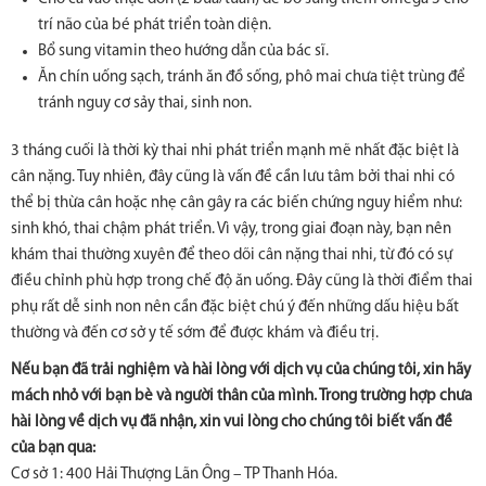
trí não của bé phát triển toàn diện.
Bổ sung vitamin theo hướng dẫn của bác sĩ.
Ăn chín uống sạch, tránh ăn đồ sống, phô mai chưa tiệt trùng để
tránh nguy cơ sảy thai, sinh non.
3 tháng cuối là thời kỳ thai nhi phát triển mạnh mẽ nhất đặc biệt là
cân nặng. Tuy nhiên, đây cũng là vấn đề cần lưu tâm bởi thai nhi có
thể bị thừa cân hoặc nhẹ cân gây ra các biến chứng nguy hiểm như:
sinh khó, thai chậm phát triển. Vì vậy, trong giai đoạn này, bạn nên
khám thai thường xuyên để theo dõi cân nặng thai nhi, từ đó có sự
điều chỉnh phù hợp trong chế độ ăn uống. Đây cũng là thời điểm thai
phụ rất dễ sinh non nên cần đặc biệt chú ý đến những dấu hiệu bất
thường và đến cơ sở y tế sớm để được khám và điều trị.
Nếu bạn đã trải nghiệm và hài lòng với dịch vụ của chúng tôi, xin hãy
mách nhỏ với bạn bè và người thân của mình. Trong trường hợp chưa
hài lòng về dịch vụ đã nhận, xin vui lòng cho chúng tôi biết vấn đề
của bạn qua:
Cơ sở 1: 400 Hải Thượng Lãn Ông – TP Thanh Hóa.