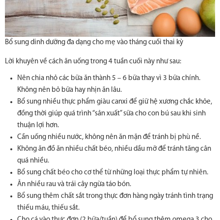
Bổ sung dinh dưỡng đa dạng cho mẹ vào tháng cuối thai kỳ
Lời khuyên về cách ăn uống trong 4 tuần cuối này như sau:
Nên chia nhỏ các bữa ăn thành 5 – 6 bữa thay vì 3 bữa chính.
Không nên bỏ bữa hay nhịn ăn lâu.
Bổ sung nhiều thực phẩm giàu canxi để giữ hệ xương chắc khỏe,
đồng thời giúp quá trình “sản xuất” sữa cho con bú sau khi sinh
thuận lợi hơn.
Cần uống nhiều nước, không nên ăn mặn để tránh bị phù nề.
Không ăn đồ ăn nhiều chất béo, nhiều dầu mỡ để tránh tăng cân
quá nhiều.
Bổ sung chất béo cho cơ thể từ những loại thực phẩm tự nhiên.
Ăn nhiều rau và trái cây ngừa táo bón.
Bổ sung thêm chất sắt trong thực đơn hàng ngày tránh tình trạng
thiếu máu, thiếu sắt.
Cho cá vào thực đơn (2 bữa/tuần) để bổ sung thêm omega 3 cho