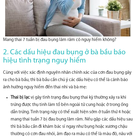
Mang thai 7 tuần bị đau bụng lâm râm có nguy hiểm không?
2. Các dấu hiệu đau bụng ở bà bầu báo
hiệu tình trạng nguy hiểm
Cùng với việc xác định nguyên nhân chính xác của cơn đau bụng gây
ra cho bà bầu, thì bà bầu cần chú ý các dấu hiệu có thể là cảnh báo
ảnh hưởng nguy hiểm đến thai nhi và bà mẹ:
Thai bị lạc
vị gây tình trạng đau bụng thai kỳ thường xảy ra khi
trứng được thụ tinh làm tổ bên ngoài tử cung hoặc ở trong ống
dẫn trứng. Tình trạng này có thể xuất hiện sớm ở tuần thứ 4 hoặc
mang thai tuần 7 bị đau bụng lâm râm. Nếu gặp các dấu hiệu sau
thì bà bầu cần đi khám bác sĩ ngay như bụng hoặc xương chậu
thường có cơn đau nhói, âm đạo ra máu có thể là màu đỏ, nâu với