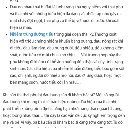
lưng.
Đau do nhau thai bị đứt là tình trạng khá nguy hiểm với thai phụ
và thai nhi với những biểu hiện đa dạng và phức tạp như gây ra
mát chảy đột ngột, thai phụ có thể bị vỡ nước ối trước khi xuất
hiện ra máu.
Nhiễm trùng đường tiểu
trong giai đoạn thai kỳ. Thường xuất
hiện với triệu chứng nhiễm khuẩn bàng quang, đau, nóng rát khi
đi tiểu, đau lâm râm, đau bụng dưới, tiểu nhiều, tiểu không kiểm
soát, nước tiểu có mùi chua khó chịu, … Với trường hợp này thai
phụ không đi khám có thể ảnh hưởng đến thận và gây tình trạng
sinh non. Các dấu hiệu của nhiễm khuẩn đường tiểu bao gồm sốt
cao, ớn lạnh, người đổ nhiều mồ hôi, đau ở lưng dưới, hoặc một
bên mạng sườn, nước tiểu có lẫn máu…
Khi nào thì thai phụ bị đau bụng cần đi khám bác sĩ? Một số người
đau bụng khi mang thai sẽ báo hiệu những dấu hiệu của thai nhi
phát triển không bình định chẳng hạn như mang thai ngoài tử cung,
hoặc bong nhau thai… thì đây là các vấn đề cực kỳ nghiêm trọng đến
mẹ và bé. Vì vậy, bà bầu cần đi khám bác sĩ càng sớm càng tốt. Từ đó