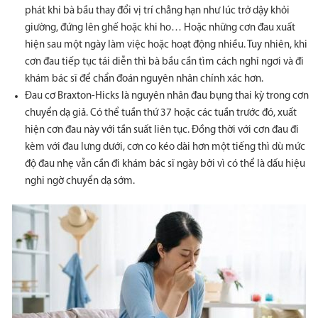
phát khi bà bầu thay đổi vị trí chẳng hạn như lúc trở dậy khỏi
giường, đứng lên ghế hoặc khi ho… Hoặc những cơn đau xuất
hiện sau một ngày làm việc hoặc hoạt động nhiều. Tuy nhiên, khi
cơn đau tiếp tục tái diễn thì bà bầu cần tìm cách nghỉ ngơi và đi
khám bác sĩ để chẩn đoán nguyên nhân chính xác hơn.
Đau cơ Braxton-Hicks là nguyên nhân đau bụng thai kỳ trong cơn
chuyển dạ giả. Có thể tuần thứ 37 hoặc các tuần trước đó, xuất
hiện cơn đau này với tần suất liên tục. Đồng thời với cơn đau đi
kèm với đau lưng dưới, cơn co kéo dài hơn một tiếng thì dù mức
độ đau nhẹ vẫn cần đi khám bác sĩ ngày bởi vì có thể là dấu hiệu
nghi ngờ chuyển dạ sớm.