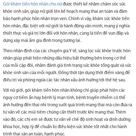
Gói khám tiền hôn nhân cho nữ
được thiết kế nhằm chăm sóc sức
khỏe sinh sản, giúp nữ giới lên kế hoạch mang thai an toàn và đảm
bảo hạnh phúc hôn nhân trọn vẹn. Chính vì vậy, khám sức khỏe tiền
hôn nhân, đặc biệt với nữ giới là hành động văn minh, mang ý nghĩa
thiết thực và giá trị lớn đối với hôn nhân, cùng là tiền đề vun đắp và
dựng xây mái ấm gia đình trong tương lai.
Theo nhận định của các chuyên gia Y tế, sàng lọc sức khỏe trước hôn
nhân giúp phát hiện những dấu hiệu bất thường bên trong cơ thể
của mỗi cặp đôi, nhằm đánh giá tình trạng sức khỏe tổng quát và sức
khỏe sinh sản của mỗi người. Đồng thời tận dụng thời điểm vàng để
điều trị và phòng ngừa các tác nhân xấu ảnh hưởng tới thế hệ sau.
Với nữ giới, gói khám tiền hôn nhân không chỉ giúp phát hiện các
nguy cơ tiềm ẩn hay bệnh lý mạn tính, bệnh truyền nhiễm có thể
ảnh hưởng đến thai nhi trong suốt quá trình mang thai mà còn đưa ra
tư vấn về các mũi tiêm chủng cần thiết trước khi mang thai. Thêm
vào đó, các chị em sẽ được tư vấn về chế độ sinh hoạt và dinh dưỡng
khoa học, hợp lý để chuẩn bị điều kiện sức khỏe tốt nhất cho hành
trình thai sản an toàn, hạnh phúc.