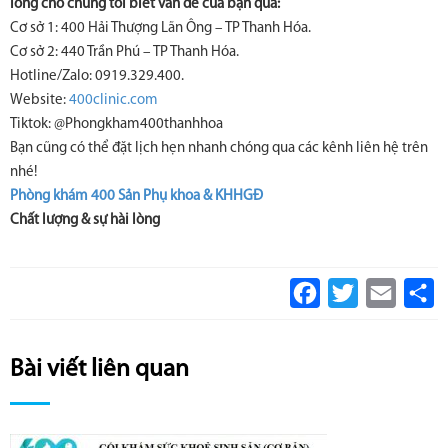
lòng cho chúng tôi biết vấn đề của bạn qua:
Cơ sở 1: 400 Hải Thượng Lãn Ông – TP Thanh Hóa.
Cơ sở 2: 440 Trần Phú – TP Thanh Hóa.
Hotline/Zalo: 0919.329.400.
Website:
400clinic.com
Tiktok: @Phongkham400thanhhoa
Bạn cũng có thể đặt lịch hẹn nhanh chóng qua các kênh liên hệ trên
nhé!
Phòng khám 400 Sản Phụ khoa & KHHGĐ
Chất lượng & sự hài lòng
Facebook
Twitter
Email
S
Bài viết liên quan