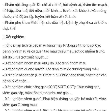
– Khám nội tổng quát: Đo chỉ số cơ thể, hỏi bệnh sử, khám tim mạch,
hô hấp, tiêu hoá, tiết niệu, thần kinh,… Tư vấn sức khỏe, tư vấn dùng
thuốc, chế độ ăn, tập luyện, kết luận về sức khỏe
– Khám phụ khoa: Phát hiện các dấu hiệu bệnh lý phụ khoa và khối u
thực thể
II. Xét nghiệm
– Tổng phân tích tế bào máu bằng máy tự động 24 thông số: Các
bệnh lý về máu và cơ quan tạo máu thiếu máu, sốt do nhiễm trùng,
sốt do virus (sốt xuất huyết…)
– Xét nghiệm nhóm máu ABO, Rh: Xác định nhóm máu
– Xét nghiệm đường huyết: Xác định mức độ đường trong máu
– XN chức năng thận (Ure, Creatinin): Chức năng thận, phát hiện các
bệnh lý về thận…
– Xét nghiệm chức năng gan (SGOT, SGPT, GGT): Chức năng gan,
viêm gan cấp, mãn tổn thương nhu mô gan…
– Xét nghiệm viêm gan C: Phát hiện kháng nguyên bề mặt của virus
viêm gan C trong máu