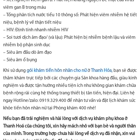
– Xét nghiệm viêm gan B: Phát hiện kháng nguyên bề mặt của virus
viêm gan B trong máu
– Tổng phân tích nước tiểu 10 thông số: Phát hiện viêm nhiễm hệ tiết
niệu, bệnh lý về thận tiết niệu
– HIV: Định tính nhanh nhiễm HIV
– Soi tươi dịch âm đạo/ (và lậu): Phát hiện bị nhiễm bệnh lậu và viêm
nhiễm bộ phận sinh dục
– Siêu âm đầu dò âm đạo
– Siêu âm ổ bụng
Khi sử dụng
gói khám tiền hôn nhân cho nữ
ở
Thanh Hóa
, bạn sẽ được
thăm khám trực tiếp bởi các chuyên gia Sản khoa hàng đầu, giàu kinh
nghiệm và được tận hưởng nhiều tiện ích như không gian khám chữa
bệnh rộng rãi cùng hệ thống trang thiết bị tân tiến, hiện đại. Liên hệ
ngay Hotline/zalo: 0919.329.400 để nhận tư vấn và đặt lịch khám sức
khỏe tiền hôn nhân nữ tại Phòng khám 400 nhé!
Nếu bạn đã trải nghiệm và hài lòng với dịch vụ khám phụ khoa ở
Thanh Hoá của chúng tôi, xin hãy mách nhỏ với bạn bè và người thân
của mình. Trong trường hợp chưa hài lòng về dịch vụ đã nhận, xin vui