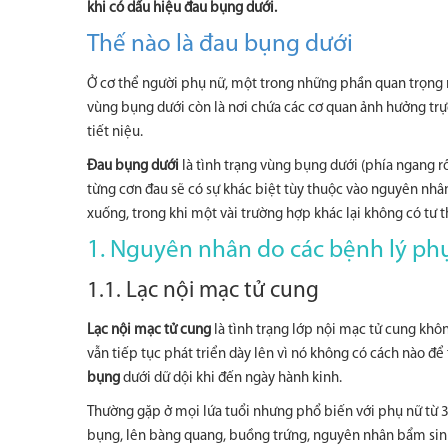
khi có dấu hiệu đau bụng dưới.
Thế nào là đau bụng dưới
Ở cơ thể người phụ nữ, một trong những phần quan trọng n
vùng bụng dưới còn là nơi chứa các cơ quan ảnh hưởng trự
tiết niệu.
Đau bụng dưới
là tình trạng vùng bụng dưới (phía ngang r
từng cơn đau sẽ có sự khác biệt tùy thuộc vào nguyên nh
xuống, trong khi một vài trường hợp khác lại không có tư 
1. Nguyên nhân do các bệnh lý ph
1.1. Lạc nội mạc tử cung
Lạc nội mạc tử cung
là tình trạng lớp nội mạc tử cung khôn
vẫn tiếp tục phát triển dày lên vì nó không có cách nào đ
bụng
dưới dữ dội khi đến ngày hành kinh.
Thường gặp ở mọi lứa tuổi nhưng phổ biến với phụ nữ từ 3
bụng, lên bàng quang, buồng trứng, nguyên nhân bẩm sinh