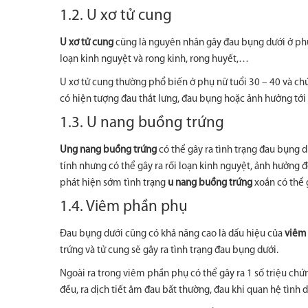
1.2. U xơ tử cung
U xơ tử cung
cũng là nguyên nhân gây đau bụng dưới ở phụ 
loạn kinh nguyệt và rong kinh, rong huyết,…
U xơ tử cung thường phổ biến ở phụ nữ tuổi 30 – 40 và chú
có hiện tượng đau thắt lưng, đau bụng hoặc ảnh hưởng tới
1.3. U nang buồng trứng
Ung nang buồng trứng
có thể gây ra tình trạng đau bụng dư
tính nhưng có thể gây ra rối loạn kinh nguyệt, ảnh hưởng 
phát hiện sớm tình trạng
u nang buồng trứng
xoắn có thể 
1.4. Viêm phần phụ
Đau bụng dưới cũng có khả năng cao là dấu hiệu của
viêm
trứng và tử cung sẽ gây ra tình trạng đau bụng dưới.
Ngoài ra trong viêm phần phụ có thể gây ra 1 số triệu ch
đều, ra dịch tiết âm đau bất thường, đau khi quan hệ tình 