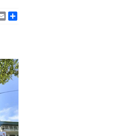
k
itter
Email
Share