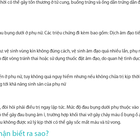
hời có thể gây tổn thương ở tử cung, buồng trứng và ống dẫn trứng dẫn 
u bụng dưới ở phụ nữ. Các triệu chứng đi kèm bao gồm: Dịch âm đạo tiế
ư: vệ sinh vùng kín không đúng cách, vệ sinh âm đạo quá nhiều lần, phụ 
h đặt vòng tránh thai hoặc sử dụng thuốc đặt âm đạo, do quan hệ tình dục
ến ở phụ nữ, tuy không quá nguy hiểm nhưng nếu không chữa trị kịp thời
 tới khả năng sinh sản của phụ nữ
 đòi hỏi phải điều trị ngay lập tức. Mức độ đau bụng dưới phụ thuộc vào 
 thể gây đau bụng âm ỉ, trường hợp khối thai vỡ gây chảy máu ổ bụng ồ 
u không được xử lý kịp thời có thể gây sốc mất máu và tử vong.
ận biết ra sao?