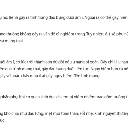
nữ. Bệnh gây ra tình trạng đau bụng dưới âm ỉ. Ngoài ra có thể gây hiện
ng thường không gây ra vấn đề gì nghiêm trọng. Tuy nhiên, ở 1 số phụ n
 sự mang thai
ới âm ỉ, có lúc trội thành cơn dữ dội nếu u nang bị xoắn. Đây chỉ là u na
đến quá trình mang thai, gây đau bụng dưới liên tục. Nguy hiểm hơn cả 
gây vỡ hoặc chảy máu ồ ạt gây nguy hiểm đến tính mạng.
 phần phụ
. Khi cơ quan sinh dục chị em bị viêm nhiễm bao gồm buồng t
ứng khó chịu như đau lưng, mệt mỏi toàn thân, sốt nhẹ, kinh nguyệt thườ
dục