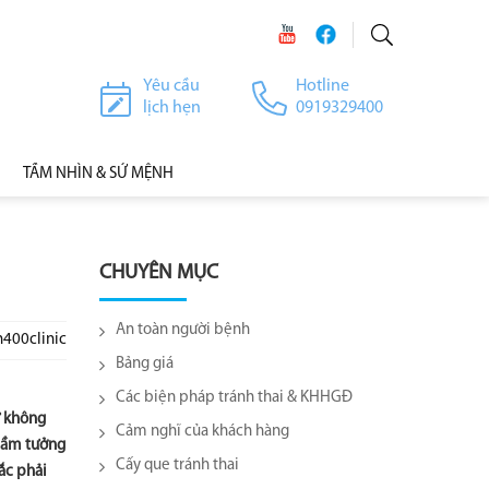
Yêu cầu
Hotline
lịch hẹn
0919329400
TẦM NHÌN & SỨ MỆNH
CHUYÊN MỤC
An toàn người bệnh
h400clinic
Bảng giá
Các biện pháp tránh thai & KHHGĐ
ữ không
Cảm nghĩ của khách hàng
 lầm tưởng
Cấy que tránh thai
ắc phải