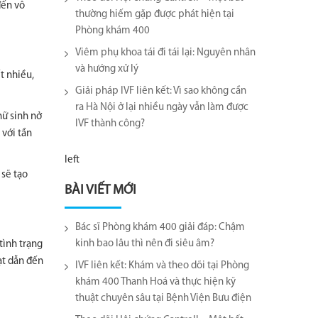
đến vô
thường hiếm gặp được phát hiện tại
Phòng khám 400
Viêm phụ khoa tái đi tái lại​: Nguyên nhân
và hướng xử lý
t nhiều,
Giải pháp IVF liên kết: Vì sao không cần
ra Hà Nội ở lại nhiều ngày vẫn làm được
nữ sinh nở
IVF thành công?
 với tần
left
 sẽ tạo
BÀI VIẾT MỚI
Bác sĩ Phòng khám 400 giải đáp: Chậm
kinh bao lâu thì nên đi siêu âm?
tình trạng
ạt dẫn đến
IVF liên kết: Khám và theo dõi tại Phòng
khám 400 Thanh Hoá và thực hiện kỹ
thuật chuyên sâu tại Bệnh Viện Bưu điện