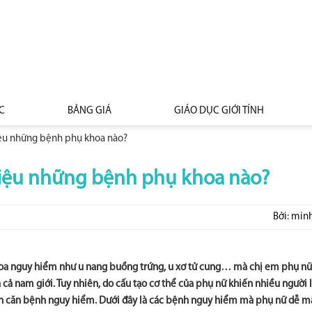
C
BẢNG GIÁ
GIÁO DỤC GIỚI TÍNH
iệu những bệnh phụ khoa nào?
hiệu những bệnh phụ khoa nào?
Bởi: min
hoa nguy hiểm như u nang buồng trứng, u xơ tử cung… mà chị em phụ n
ả nam giới. Tuy nhiên, do cấu tạo cơ thể của phụ nữ khiến nhiều người
n căn bệnh nguy hiểm. Dưới đây là các bệnh nguy hiểm mà phụ nữ dễ m