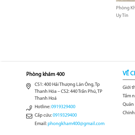
Phòng Kh
Uy Tín
VỀ C
Phòng khám 400
CS1: 400 Hải Thượng Lãn Ông, Tp
Giới t
Thanh Hóa – CS2: 440 Trần Phú, TP
Tầm n
Thanh Hoá
Quản 
Hotline:
0919329400
Chính
Cấp cứu:
0919329400
Email:
phongkham400@gmail.com