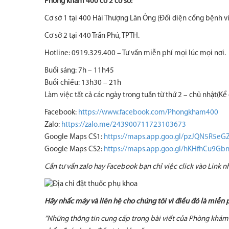
Phòng khám 400 có 2 cơ sở:
Cơ sở 1 tại 400 Hải Thượng Lãn Ông (Đối diện cổng bệnh vi
Cơ sở 2 tại 440 Trần Phú, TPTH.
Hotline: 0919.329.400 – Tư vấn miễn phí mọi lúc mọi nơi.
Buổi sáng: 7h – 11h45
Buổi chiều: 13h30 – 21h
Làm việc tất cả các ngày trong tuần từ thứ 2 – chủ nhật(Kể 
Facebook:
https://www.facebook.com/Phongkham400
Zalo:
https://zalo.me/243900711723103673
Google Maps CS1:
https://maps.app.goo.gl/pzJQN5R5e
Google Maps CS2:
https://maps.app.goo.gl/hKHfhCu9G
Cần tư vấn zalo hay Facebook bạn chỉ việc click vào Link 
Hãy nhấc máy và liên hệ cho chúng tôi vì điều đó là miễn
“Những thông tin cung cấp trong bài viết của Phòng khám