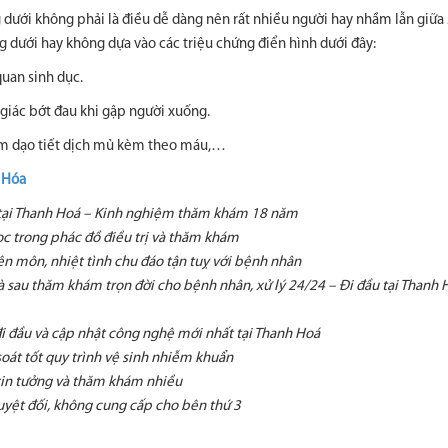
 dưới không phải là điều dễ dàng nên rất nhiều người hay nhầm lẫn giữa 
 dưới hay không dựa vào các triệu chứng điển hình dưới đây:
quan sinh dục.
 giác bớt đau khi gập người xuống.
âm dạo tiết dịch mủ kèm theo máu,…
 Hóa
tại Thanh Hoá – Kinh nghiệm thăm khám 18 năm
c trong phác đồ điều trị và thăm khám
ên môn, nhiệt tình chu đáo tận tuỵ với bệnh nhân
 sau thăm khám trọn đời cho bệnh nhân, xử lý 24/24 – Đi đầu tại Thanh 
đi đầu và cập nhật công nghệ mới nhất tại Thanh Hoá
oát tốt quy trình vệ sinh nhiễm khuẩn
tin tưởng và thăm khám nhiều
yệt đối, không cung cấp cho bên thứ 3