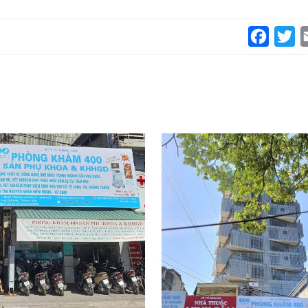
Faceboo
Tw