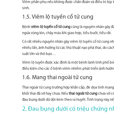
Viêm phần phụ nếu không được chẩn đoán và điều trị kịp t
sinh.
1.5. Viêm lộ tuyến cổ tử cung
Bệnh
viêm lộ tuyến cổ tử cung
cũng là nguyên nhân gây đa
ngứa vùng kín, chảy máu khi giao hợp, tiểu buốt, tiểu rắt.
Có rất nhiều nguyên nhân gây viêm lộ tuyến cổ tử cung nh
nhiều lần, ảnh hưởng từ các thủ thuật nạo phá thai, do các
suất lớn và thô bạo…
Viêm lộ tuyến được xác định là một bệnh lành tính phổ bi
điều kiện cho các ổ bệnh viêm nhiễm phát triển ảnh hưởng
1.6. Mang thai ngoài tử cung
Thai ngoài tử cung trường hợp khẩn cấp, đe dọa tính mạng,
khối thai đã vỡ hay chưa. Nếu
thai ngoài tử cung
chưa vỡ có
đau bụng dưới dữ dội kèm theo ra huyết. Tình trạng này nế
2. Đau bụng dưới có triệu chứng nh