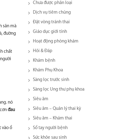
Chưa được phân loại
Dịch vụ tiêm chủng
Đặt vòng tránh thai
nh sản mà
Giáo dục giới tính
ià, đường
Hoạt động phòng khám
Hỏi & Đáp
nh chất
 người
Khám bệnh
Khám Phụ Khoa
Sàng lọc trước sinh
Sàng lọc Ung thư phụ khoa
Siêu âm
àng. nó
Siêu âm – Quản lý thai kỳ
 cơn
đau
Siêu âm – Khám thai
t vào ổ
Sổ tay người bệnh
Sức khỏe sau sinh