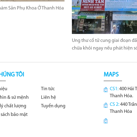
ám Sản Phụ Khoa Ở Thanh Hóa
Ung thư cổ tử cung giai đoạn đầ
chữa khỏi ngay nếu phát hiện 
HÚNG TÔI
MAPS
hiệu
Tin tức
CS1:
400 Hải 
Thanh Hóa.
hìn & sứ mệnh
Liên hệ
CS 2:
440 Trần
lý chất lượng
Tuyển dụng
Thanh Hóa
 sách bảo mật