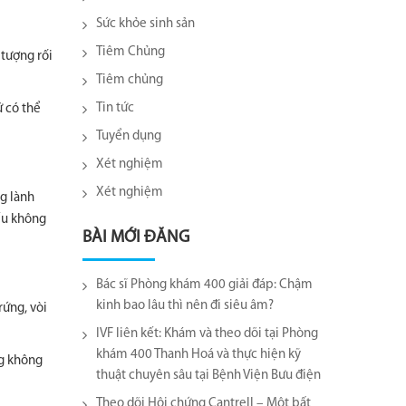
Sức khỏe sinh sản
Tiêm Chủng
 tượng rối
Tiêm chủng
Tin tức
ữ có thể
Tuyển dụng
Xét nghiệm
Xét nghiệm
ng lành
nếu không
BÀI MỚI ĐĂNG
Bác sĩ Phòng khám 400 giải đáp: Chậm
kinh bao lâu thì nên đi siêu âm?
rứng, vòi
IVF liên kết: Khám và theo dõi tại Phòng
khám 400 Thanh Hoá và thực hiện kỹ
ng không
thuật chuyên sâu tại Bệnh Viện Bưu điện
Theo dõi Hội chứng Cantrell – Một bất