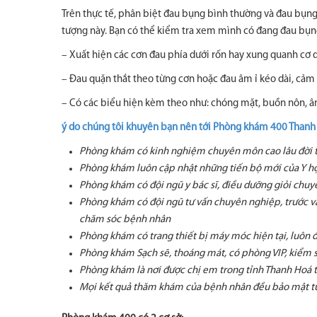
Trên thực tế, phân biệt đau bụng bình thường và đau bụng
tượng này. Bạn có thể kiểm tra xem mình có đang đau bụng
– Xuất hiện các cơn đau phía dưới rốn hay xung quanh cơ 
– Đau quặn thắt theo từng cơn hoặc đau âm ỉ kéo dài, cảm
– Có các biểu hiện kèm theo như: chóng mặt, buồn nôn, 
ý do chúng tôi khuyên bạn nên tới Phòng khám 400 Thanh
Phòng khám có kinh nghiệm chuyên môn cao lâu đời 
Phòng khám luôn cập nhật những tiến bộ mới của Y họ
Phòng khám có đội ngũ y bác sĩ, điều dưỡng giỏi chuy
Phòng khám có đội ngũ tư vấn chuyên nghiệp, trước và
chăm sóc bệnh nhân
Phòng khám có trang thiết bị máy móc hiện tại, luôn 
Phòng khám Sạch sẽ, thoáng mát, có phòng VIP, kiểm s
Phòng khám là nơi được chị em trong tỉnh Thanh Hoá 
Mọi kết quả thăm khám của bệnh nhân đều bảo mật tu