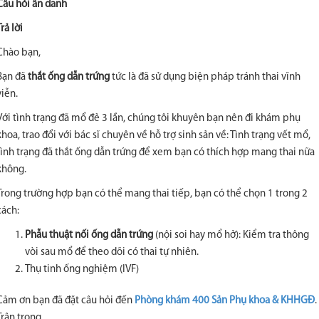
Câu hỏi ẩn danh
Trả lời
Chào bạn,
Bạn đã
thắt ống dẫn trứng
tức là đã sử dụng biện pháp tránh thai vĩnh
viễn.
Với tình trạng đã mổ đẻ 3 lần, chúng tôi khuyên bạn nên đi khám phụ
khoa, trao đổi với bác sĩ chuyên về hỗ trợ sinh sản về: Tình trạng vết mổ,
tình trạng đã thắt ống dẫn trứng để xem bạn có thích hợp mang thai nữa
không.
Trong trường hợp bạn có thể mang thai tiếp, bạn có thể chọn 1 trong 2
cách:
Phẫu thuật nối ống dẫn trứng
(nội soi hay mổ hở): Kiểm tra thông
vòi sau mổ để theo dõi có thai tự nhiên.
Thụ tinh ống nghiệm (IVF)
Cảm ơn bạn đã đặt câu hỏi đến
Phòng khám 400 Sản Phụ khoa & KHHGĐ
.
Trân trọng.