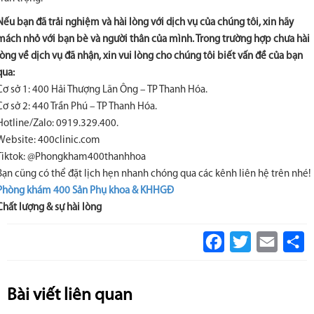
Nếu bạn đã trải nghiệm và hài lòng với dịch vụ của chúng tôi, xin hãy
mách nhỏ với bạn bè và người thân của mình. Trong trường hợp chưa hài
lòng về dịch vụ đã nhận, xin vui lòng cho chúng tôi biết vấn đề của bạn
qua:
Cơ sở 1: 400 Hải Thượng Lãn Ông – TP Thanh Hóa.
Cơ sở 2: 440 Trần Phú – TP Thanh Hóa.
Hotline/Zalo: 0919.329.400.
Website: 400clinic.com
Tiktok: @Phongkham400thanhhoa
Bạn cũng có thể đặt lịch hẹn nhanh chóng qua các kênh liên hệ trên nhé!
Phòng khám 400 Sản Phụ khoa & KHHGĐ
Chất lượng & sự hài lòng
Facebook
Twitter
Email
S
Bài viết liên quan