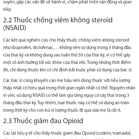
suyễn, gặp các vấn đề về hành vi, chậm phát triển vận động và giao
tiếp.
2.2 Thuốc chống viêm không steroid
(NSAID)
Các kết quả nghiên cứu cho thấy thuốc chống viêm không steroid
như ibuprofen, diclofenac,… không nên sử dụng trong 3 tháng đầu
của thai kỳ và không dùng sau tuần thứ 30 của thai kỳ, vì có thể gây
một số ảnh hưởng tới sức khỏe của thai nhi. Trong những thời điểm
đó, chỉ dùng thuốc khi có chỉ định bắt buộc phải sử dụng của bác sĩ.
Các bác sĩ cũng khuyến cáo mẹ bầu nên dùng thuốc với liều lượng
thấp nhất có hiệu quả trong thời gian ngắn nhất có thể. Nguyên nhân
vì việc sử dụng NSAID có thể làm gia tăng nguy cơ sảy thai trong 3
tháng đầu thai kỳ. Tuy nhiên, loại thuốc này có thể sử dụng an toàn
trong thời kỳ cho con bú vì lượng thuốc đi qua sữa mẹ là rất ít.
2.3 Thuốc giảm đau Opioid
Các tài liệu y tế cho thấy thuốc giảm đau Opioid (codein, tramadol,