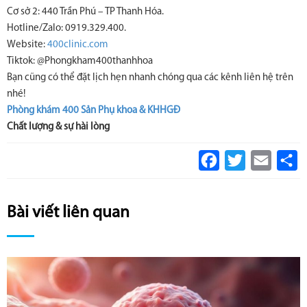
Cơ sở 2: 440 Trần Phú – TP Thanh Hóa.
Hotline/Zalo: 0919.329.400.
Website:
400clinic.com
Tiktok: @Phongkham400thanhhoa
Bạn cũng có thể đặt lịch hẹn nhanh chóng qua các kênh liên hệ trên
nhé!
Phòng khám 400 Sản Phụ khoa & KHHGĐ
Chất lượng & sự hài lòng
Facebook
Twitter
Email
S
Bài viết liên quan