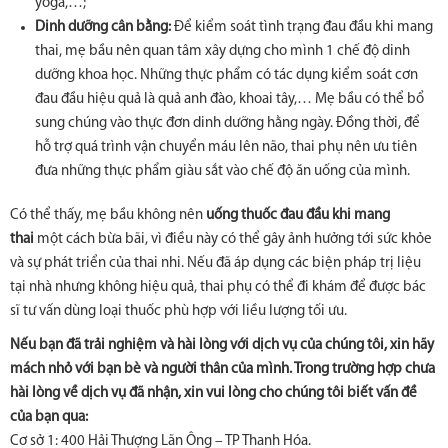
yoga,…;
Dinh dưỡng cân bằng:
Để kiểm soát tình trạng đau đầu khi mang
thai, mẹ bầu nên quan tâm xây dựng cho mình 1 chế độ dinh
dưỡng khoa học. Những thực phẩm có tác dụng kiểm soát cơn
đau đầu hiệu quả là quả anh đào, khoai tây,… Mẹ bầu có thể bổ
sung chúng vào thực đơn dinh dưỡng hằng ngày. Đồng thời, để
hỗ trợ quá trình vận chuyển máu lên não, thai phụ nên ưu tiên
đưa những thực phẩm giàu sắt vào chế độ ăn uống của mình.
Có thể thấy, mẹ bầu không nên
uống thuốc đau đầu khi mang
thai
một cách bừa bãi, vì điều này có thể gây ảnh hưởng tới sức khỏe
và sự phát triển của thai nhi. Nếu đã áp dụng các biện pháp trị liệu
tại nhà nhưng không hiệu quả, thai phụ có thể đi khám để được bác
sĩ tư vấn dùng loại thuốc phù hợp với liều lượng tối ưu.
Nếu bạn đã trải nghiệm và hài lòng với dịch vụ của chúng tôi, xin hãy
mách nhỏ với bạn bè và người thân của mình. Trong trường hợp chưa
hài lòng về dịch vụ đã nhận, xin vui lòng cho chúng tôi biết vấn đề
của bạn qua:
Cơ sở 1: 400 Hải Thượng Lãn Ông – TP Thanh Hóa.