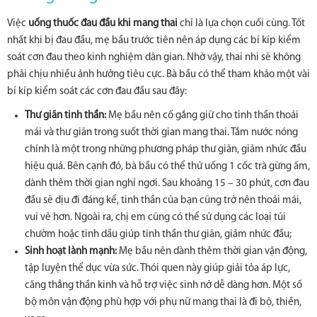
Việc
uống thuốc đau đầu khi mang thai
chỉ là lựa chọn cuối cùng. Tốt
nhất khi bị đau đầu, mẹ bầu trước tiên nên áp dụng các bí kíp kiểm
soát cơn đau theo kinh nghiệm dân gian. Nhờ vậy, thai nhi sẽ không
phải chịu nhiều ảnh hưởng tiêu cực. Bà bầu có thể tham khảo một vài
bí kíp kiểm soát các cơn đau đầu sau đây:
Thư giãn tinh thần:
Mẹ bầu nên cố gắng giữ cho tinh thần thoải
mái và thư giãn trong suốt thời gian mang thai. Tắm nước nóng
chính là một trong những phương pháp thư giãn, giảm nhức đầu
hiệu quả. Bên cạnh đó, bà bầu có thể thử uống 1 cốc trà gừng ấm,
dành thêm thời gian nghỉ ngơi. Sau khoảng 15 – 30 phút, cơn đau
đầu sẽ dịu đi đáng kể, tinh thần của bạn cũng trở nên thoải mái,
vui vẻ hơn. Ngoài ra, chị em cũng có thể sử dụng các loại túi
chườm hoặc tinh dầu giúp tinh thần thư giãn, giảm nhức đầu;
Sinh hoạt lành mạnh:
Mẹ bầu nên dành thêm thời gian vận động,
tập luyện thể dục vừa sức. Thói quen này giúp giải tỏa áp lực,
căng thẳng thần kinh và hỗ trợ việc sinh nở dễ dàng hơn. Một số
bộ môn vận động phù hợp với phụ nữ mang thai là đi bộ, thiền,