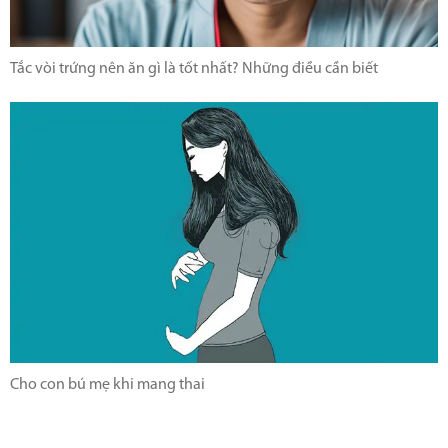
Tắc vòi trứng nên ăn gì là tốt nhất? Những điều cần biết
Cho con bú mẹ khi mang thai