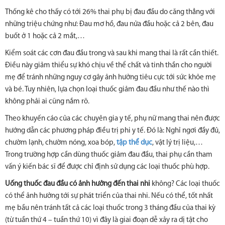
Thống kê cho thấy có tới 26% thai phụ bị đau đầu do căng thẳng với
những triệu chứng như: Đau mơ hồ, đau nửa đầu hoặc cả 2 bên, đau
buốt ở 1 hoặc cả 2 mắt,…
Kiểm soát các cơn đau đầu trong và sau khi mang thai là rất cần thiết.
Điều này giảm thiểu sự khó chịu về thể chất và tinh thần cho người
mẹ để tránh những nguy cơ gây ảnh hưởng tiêu cực tới sức khỏe mẹ
và bé. Tuy nhiên, lựa chọn loại thuốc giảm đau đầu như thế nào thì
không phải ai cũng nắm rõ.
Theo khuyến cáo của các chuyên gia y tế, phụ nữ mang thai nên được
hướng dẫn các phương pháp điều trị phi y tế. Đó là: Nghỉ ngơi đầy đủ,
chườm lạnh, chườm nóng, xoa bóp,
tập thể dục
, vật lý trị liệu,…
Trong trường hợp cần dùng thuốc giảm đau đầu, thai phụ cần tham
vấn ý kiến bác sĩ để được chỉ định sử dụng các loại thuốc phù hợp.
Uống thuốc đau đầu có ảnh hưởng đến thai nhi
không? Các loại thuốc
có thể ảnh hưởng tới sự phát triển của thai nhi. Nếu có thể, tốt nhất
mẹ bầu nên tránh tất cả các loại thuốc trong 3 tháng đầu của thai kỳ
(từ tuần thứ 4 – tuần thứ 10) vì đây là giai đoạn dễ xảy ra dị tật cho