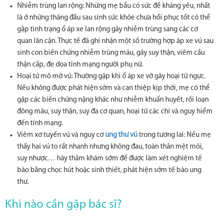
Nhiễm trùng lan rộng: Những mẹ bầu có sức đề kháng yếu, nhất
là ở những tháng đầu sau sinh sức khỏe chưa hồi phục tốt có thể
gặp tình trạng ổ áp xe lan rộng gây nhiễm trùng sang các cơ
quan lân cận. Thực tế đã ghi nhận một số trường hợp áp xe vú sau
sinh con biến chứng nhiễm trùng máu, gây suy thận, viêm cầu
thận cấp, đe dọa tính mạng người phụ nữ.
Hoại tử mô mỡ vú: Thường gặp khi ổ áp xe vỡ gây hoại tử ngực.
Nếu không được phát hiện sớm và can thiệp kịp thời, mẹ có thể
gặp các biến chứng nặng khác như nhiễm khuẩn huyết, rối loạn
đông máu, suy thận, suy đa cơ quan, hoại tử các chi và nguy hiểm
đến tính mạng.
Viêm xơ tuyến vú và nguy cơ
ung thư vú
trong tương lai: Nếu mẹ
thấy hai vú to rất nhanh nhưng không đau, toàn thân mệt mỏi,
suy nhược… hãy thăm khám sớm để được làm xét nghiệm tế
bào bằng chọc hút hoặc sinh thiết, phát hiện sớm tế bào ung
thư.
Khi nào cần gặp bác sĩ?