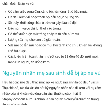
chẩn đoán là áp xe vú:
Có cảm giác sưng đau, căng tức và nóng rát ở bầu ngực.
Da đầu núm vú hoặc toàn bộ bầu ngực bị ửng đỏ.
Sờ thấy khối cứng chắc ở trên vú gây đau dữ dội.
Đầu núm vú có thể bị thụt vào trong.
Có thể xuất hiện mủ trắng chảy ra từ đầu núm vú.
Lượng sữa mẹ cho con bú giảm dần.
Sữa mẹ có lẫn mủ hoặc có mùi hôi tanh khó chịu khiến bé không
thể bú được.
Các biểu hiện toàn thân như sốt cao từ 38 đến 40 độ, mệt mỏi,
lạnh run người, ăn uống kém…
Nguyên nhân mẹ sau sinh dễ bị áp xe vú
Hầu hết các mẹ đều thắc mắc áp xe ngực sau sinh là do đâu? Bác sĩ
Thụ chia sẻ, tắc tia sữa do bất kỳ nguyên nhân nào đi kèm với sự xâm
nhập của vi khuẩn vào ống dẫn sữa, thường gặp nhất là
Staphylococcus aureus chính là căn nguyên chủ yếu của tình trạng