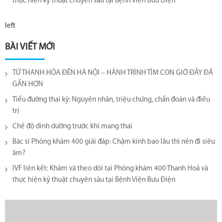
thực hiện kỹ thuật chuyên sâu tại Bệnh Viện Bưu Điện
left
BÀI VIẾT MỚI
TỪ THANH HÓA ĐẾN HÀ NỘI – HÀNH TRÌNH TÌM CON GIỜ ĐÂY ĐÃ
GẦN HƠN
Tiểu đường thai kỳ: Nguyên nhân, triệu chứng, chẩn đoán và điều
trị
Chế độ dinh dưỡng trước khi mang thai
Bác sĩ Phòng khám 400 giải đáp: Chậm kinh bao lâu thì nên đi siêu
âm?
IVF liên kết: Khám và theo dõi tại Phòng khám 400 Thanh Hoá và
thực hiện kỹ thuật chuyên sâu tại Bệnh Viện Bưu Điện