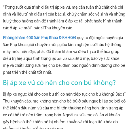
“Trong suốt quá trình điều trị áp xe vú, mẹ cần tuân thủ chặt chẽ chỉ
định và liệu trình điều trị của bác sĩ, chú ý chăm sóc vệ sinh và những
lưu ý theo hướng dẫn để tránh làm ổ áp xe tái phát hoặc hình thành
các ổ áp xe mới”, bác sĩ Thụ khuyến cáo.
Phòng khám 400 Sản Phụ Khoa & KHHGĐ
quy tụ đội ngũ chuyên gia
Sản Phụ khoa giỏi chuyên môn, giàu kinh nghiệm, sở hữu hệ thống
máy móc hiện đại, phác đồ thăm khám và điều trị cá thể hóa giúp
điều trị hiệu quả tình trạng
áp xe vú sau đẻ
ở mẹ, bảo vệ sức khỏe
mẹ và chất lượng sữa mẹ cho bé, đảm bảo nguồn dinh dưỡng cho bé
phát triển thể chất tốt nhất.
Bị áp xe vú có nên cho con bú không?
Bị áp xe ngực khi cho con bú thì có nên tiếp tục cho bú không? Bác sĩ
Thụ khuyến cáo, mẹ không nên cho bé bú ở bầu ngực bị áp xe bởi có
thể khiến đầu núm vú của mẹ bị tổn thương nặng hơn, tình trạng áp
xe có thể trở nên trầm trọng hơn. Ngoài ra, sữa mẹ có lẫn vi khuẩn
gây bệnh có thể khiến bé bị nhiễm khuẩn và rối loạn tiêu hóa do