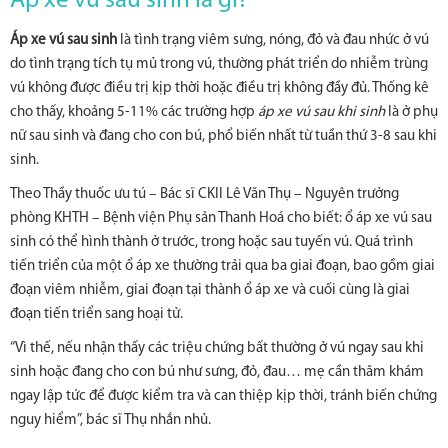
Áp xe vú sau sinh là gì?
Áp xe vú sau sinh
là tình trạng viêm sưng, nóng, đỏ và đau nhức ở vú
do tình trạng tích tụ mủ trong vú, thường phát triển do nhiễm trùng
vú không được điều trị kịp thời hoặc điều trị không đầy đủ. Thống kê
cho thấy, khoảng 5-11% các trường hợp
áp xe vú sau khi sinh
là ở phụ
nữ sau sinh và đang cho con bú, phổ biến nhất từ tuần thứ 3-8 sau khi
sinh.
Theo Thầy thuốc ưu tú – Bác sĩ CKII Lê Văn Thụ – Nguyên trưởng
phòng KHTH – Bệnh viện Phụ sản Thanh Hoá cho biết: ổ áp xe vú sau
sinh có thể hình thành ở trước, trong hoặc sau tuyến vú. Quá trình
tiến triển của một ổ áp xe thường trải qua ba giai đoạn, bao gồm giai
đoạn viêm nhiễm, giai đoạn tại thành ổ áp xe và cuối cùng là giai
đoạn tiến triển sang hoại tử.
“Vì thế, nếu nhận thấy các triệu chứng bất thường ở vú ngay sau khi
sinh hoặc đang cho con bú như sưng, đỏ, đau… mẹ cần thăm khám
ngay lập tức để được kiểm tra và can thiệp kịp thời, tránh biến chứng
nguy hiểm”, bác sĩ Thụ nhắn nhủ.