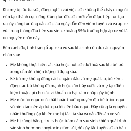
áp xe vú sau sinh.
Khi mẹ bị tắc tia sữa, đồng nghĩa với việc sữa không thể chảy ra ngoài
nên tạo thành cục cứng. Cùng lúc đó, sữa mới vẫn được tiếp tục tạo
ra gây căng tức ống dẫn sữa, lâu ngày dẫn đến viêm tuyến vú và áp xe
vú. Trong tháng đầu tiên sau sinh, khoảng 85% trường hợp áp xe vú là
do nguyên nhân này.
Bên cạnh đó, tình trạng ổ áp xe ở vú sau khi sinh còn do các nguyên
nhân sau:
Mẹ không thực hiện vắt sữa hoặc hút sữa dư thừa sau khi bé bú
xong dẫn đến hiện tượng ứ đọng sữa.
Bé bú mẹ không đúng cách, ngậm đầu vú mẹ quá lâu, bú kém,
động tác bú không đủ mạnh hoặc cắn trầy xước vú mẹ tạo điều
kiện thuận lợi cho các vi khuẩn có hại xâm nhập gây bệnh.
Mẹ mặc áo ngực quá chật hoặc thường xuyên địu bé trước ngực
vô hình tạo nên áp lực quá lớn lên bầu ngực. Đây cũng là nguyên
nhân thường gặp khiến mẹ bị tắc tia sữa và dẫn đến áp xe vú.
Mẹ bị căng thẳng, stress hoặc trầm cảm sau sinh khiến quá trình
sản sinh hormone oxytocin giảm sút, dễ gây tắc tuyến sữa ở bầu