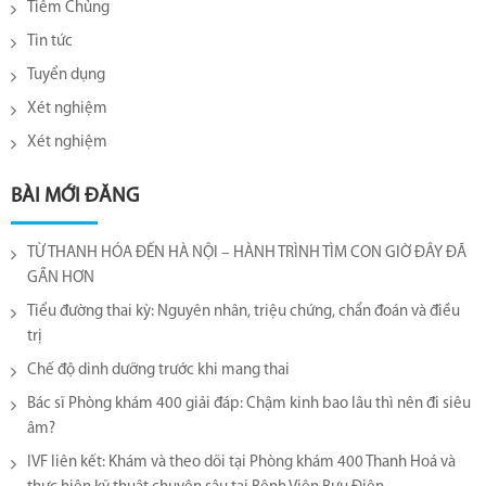
Tiêm Chủng
Tin tức
Tuyển dụng
Xét nghiệm
Xét nghiệm
BÀI MỚI ĐĂNG
TỪ THANH HÓA ĐẾN HÀ NỘI – HÀNH TRÌNH TÌM CON GIỜ ĐÂY ĐÃ
GẦN HƠN
Tiểu đường thai kỳ: Nguyên nhân, triệu chứng, chẩn đoán và điều
trị
Chế độ dinh dưỡng trước khi mang thai
Bác sĩ Phòng khám 400 giải đáp: Chậm kinh bao lâu thì nên đi siêu
âm?
IVF liên kết: Khám và theo dõi tại Phòng khám 400 Thanh Hoá và