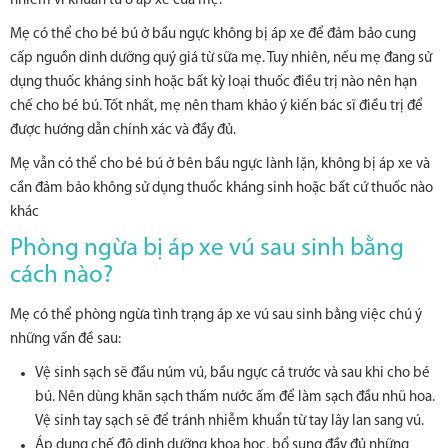
nhiễm vi khuẩn từ ổ áp xe của mẹ.
Mẹ có thể cho bé bú ở bầu ngực không bị áp xe để đảm bảo cung
cấp nguồn dinh dưỡng quý giá từ sữa mẹ. Tuy nhiên, nếu mẹ đang sử
dụng thuốc kháng sinh hoặc bất kỳ loại thuốc điều trị nào nên hạn
chế cho bé bú. Tốt nhất, mẹ nên tham khảo ý kiến bác sĩ điều trị để
được hướng dẫn chính xác và đầy đủ.
Mẹ vẫn có thể cho bé bú ở bên bầu ngực lành lặn, không bị áp xe và
cần đảm bảo không sử dụng thuốc kháng sinh hoặc bất cứ thuốc nào
khác
Phòng ngừa bị áp xe vú sau sinh bằng
cách nào?
Mẹ có thể phòng ngừa tình trạng áp xe vú sau sinh bằng việc chú ý
những vấn đề sau:
Vệ sinh sạch sẽ đầu núm vú, bầu ngực cả trước và sau khi cho bé
bú. Nên dùng khăn sạch thấm nước ấm để làm sạch đầu nhũ hoa.
Vệ sinh tay sạch sẽ để tránh nhiễm khuẩn từ tay lây lan sang vú.
Áp dụng chế độ dinh dưỡng khoa học, bổ sung đầy đủ những