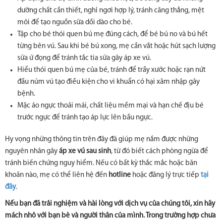
dưỡng chất cần thiết, nghỉ ngơi hợp lý, tránh căng thẳng, mệt
mỏi để tạo nguồn sữa dồi dào cho bé.
Tập cho bé thói quen bú mẹ đúng cách, để bé bú no và bú hết
từng bên vú. Sau khi bé bú xong, mẹ cần vắt hoặc hút sạch lượng
sữa ứ đọng để tránh tắc tia sữa gây áp xe vú.
Hiểu thói quen bú mẹ của bé, tránh để trầy xước hoặc rạn nứt
đầu núm vú tạo điều kiện cho vi khuẩn có hại xâm nhập gây
bệnh.
Mặc áo ngực thoải mái, chất liệu mềm mại và hạn chế địu bé
trước ngực để tránh tạo áp lực lên bầu ngực.
Hy vọng những thông tin trên đây đã giúp mẹ nắm được những
nguyên nhân gây
áp xe vú sau sinh
, từ đó biết cách phòng ngừa để
tránh biến chứng nguy hiểm. Nếu có bất kỳ thắc mắc hoặc băn
khoăn nào, mẹ có thể liên hệ đến
hotline
hoặc đăng lý trực tiếp
tại
đây
.
Nếu bạn đã trải nghiệm và hài lòng với dịch vụ của chúng tôi, xin hãy
mách nhỏ với bạn bè và người thân của mình. Trong trường hợp chưa