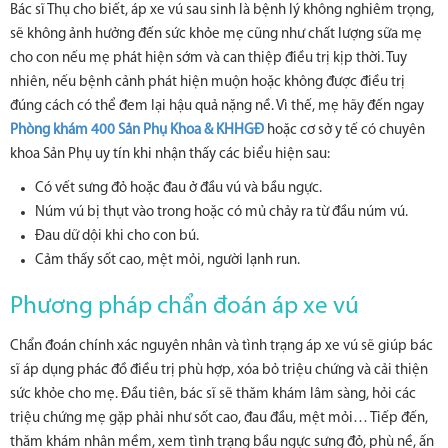
Bác sĩ Thụ cho biết, áp xe vú sau sinh là bệnh lý không nghiêm trọng,
sẽ không ảnh hưởng đến sức khỏe mẹ cũng như chất lượng sữa mẹ
cho con nếu mẹ phát hiện sớm và can thiệp điều trị kịp thời. Tuy
nhiên, nếu bệnh cảnh phát hiện muộn hoặc không được điều trị
đúng cách có thể đem lại hậu quả nặng nề. Vì thế, mẹ hãy đến ngay
Phòng khám 400 Sản Phụ Khoa & KHHGĐ
hoặc cơ sở y tế có chuyên
khoa Sản Phụ uy tín khi nhận thấy các biểu hiện sau:
Có vết sưng đỏ hoặc đau ở đầu vú và bầu ngực.
Núm vú bị thụt vào trong hoặc có mủ chảy ra từ đầu núm vú.
Đau dữ dội khi cho con bú.
Cảm thấy sốt cao, mệt mỏi, người lạnh run.
Phương pháp chẩn đoán áp xe vú
Chẩn đoán chính xác nguyên nhân và tình trạng áp xe vú sẽ giúp bác
sĩ áp dụng phác đồ điều trị phù hợp, xóa bỏ triệu chứng và cải thiện
sức khỏe cho mẹ. Đầu tiên, bác sĩ sẽ thăm khám lâm sàng, hỏi các
triệu chứng mẹ gặp phải như sốt cao, đau đầu, mệt mỏi… Tiếp đến,
thăm khám nhân mềm, xem tình trạng bầu ngực sưng đỏ, phù nề, ấn