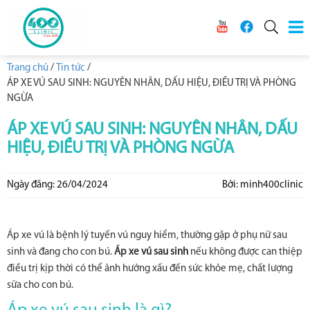
Trang chủ
/
Tin tức
/
ÁP XE VÚ SAU SINH: NGUYÊN NHÂN, DẤU HIỆU, ĐIỀU TRỊ VÀ PHÒNG
NGỪA
ÁP XE VÚ SAU SINH: NGUYÊN NHÂN, DẤU
HIỆU, ĐIỀU TRỊ VÀ PHÒNG NGỪA
Ngày đăng: 26/04/2024
Bởi: minh400clinic
Áp xe vú là bệnh lý tuyến vú nguy hiểm, thường gặp ở phụ nữ sau
sinh và đang cho con bú.
Áp xe vú sau sinh
nếu không được can thiệp
điều trị kịp thời có thể ảnh hưởng xấu đến sức khỏe mẹ, chất lượng
sữa cho con bú.