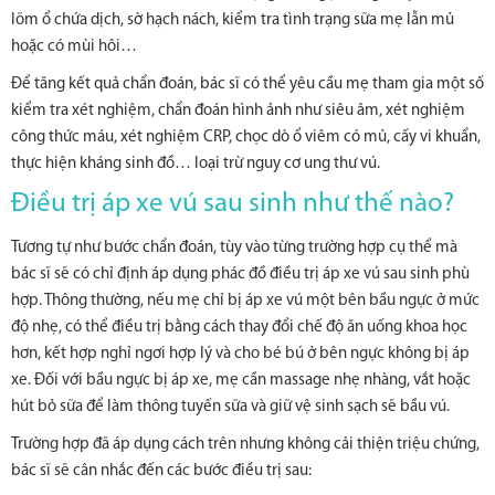
lõm ổ chứa dịch, sờ hạch nách, kiểm tra tình trạng sữa mẹ lẫn mủ
hoặc có mùi hôi…
Để tăng kết quả chẩn đoán, bác sĩ có thể yêu cầu mẹ tham gia một số
kiểm tra xét nghiệm, chẩn đoán hình ảnh như siêu âm, xét nghiệm
công thức máu, xét nghiệm CRP, chọc dò ổ viêm có mủ, cấy vi khuẩn,
thực hiện kháng sinh đồ… loại trừ nguy cơ ung thư vú.
Điều trị áp xe vú sau sinh như thế nào?
Tương tự như bước chẩn đoán, tùy vào từng trường hợp cụ thể mà
bác sĩ sẽ có chỉ định áp dụng phác đồ điều trị áp xe vú sau sinh phù
hợp. Thông thường, nếu mẹ chỉ bị áp xe vú một bên bầu ngực ở mức
độ nhẹ, có thể điều trị bằng cách thay đổi chế độ ăn uống khoa học
hơn, kết hợp nghỉ ngơi hợp lý và cho bé bú ở bên ngực không bị áp
xe. Đối với bầu ngực bị áp xe, mẹ cần massage nhẹ nhàng, vắt hoặc
hút bỏ sữa để làm thông tuyến sữa và giữ vệ sinh sạch sẽ bầu vú.
Trường hợp đã áp dụng cách trên nhưng không cải thiện triệu chứng,
bác sĩ sẽ cân nhắc đến các bước điều trị sau: