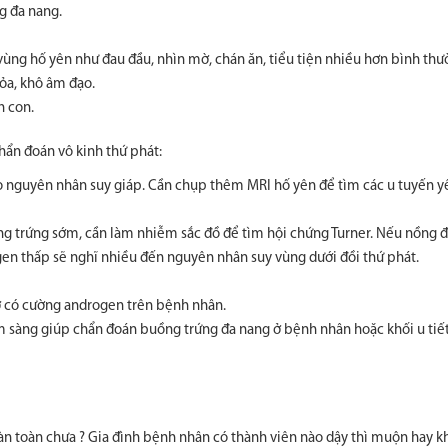
g đa nang.
ùng hố yên như đau đầu, nhìn mờ, chán ăn, tiểu tiện nhiều hơn bình thư
ỏa, khô âm đạo.
h con.
hẩn đoán vô kinh thứ phát:
o nguyên nhân suy giáp. Cần chụp thêm MRI hố yên để tìm các u tuyến y
g trứng sớm, cần làm nhiễm sắc đồ để tìm hội chứng Turner. Nếu nồng 
en thấp sẽ nghĩ nhiều đến nguyên nhân suy vùng dưới đồi thứ phát.
 có cường androgen trên bệnh nhân.
 sàng giúp chẩn đoán buồng trứng đa nang ở bệnh nhân hoặc khối u tiế
oàn toàn chưa ? Gia đình bệnh nhân có thành viên nào dậy thì muộn hay k