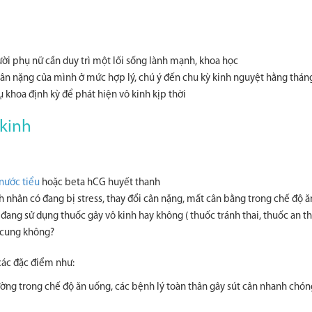
ười phụ nữ cần duy trì một lối sống lành mạnh, khoa học
ân nặng của mình ở mức hợp lý, chú ý đến chu kỳ kinh nguyệt hằng thán
ụ khoa định kỳ để phát hiện vô kinh kịp thời
kinh
nước tiểu
hoặc beta hCG huyết thanh
 nhân có đang bị stress, thay đổi cân nặng, mất cân bằng trong chế độ ă
đang sử dụng thuốc gây vô kinh hay không ( thuốc tránh thai, thuốc an t
 cung không?
các đặc điểm như:
ờng trong chế độ ăn uống, các bệnh lý toàn thân gây sút cân nhanh chón