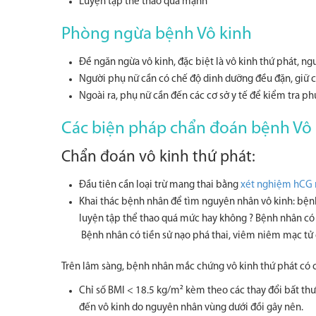
Luyện tập thể thao quá mạnh
Phòng ngừa bệnh Vô kinh
Đề ngăn ngừa vô kinh, đặc biệt là vô kinh thứ phát, ng
Người phụ nữ cần có chế độ dinh dưỡng đều đặn, giữ c
Ngoài ra, phụ nữ cần đến các cơ sở y tế để kiểm tra ph
Các biện pháp chẩn đoán bệnh Vô 
Chẩn đoán vô kinh thứ phát:
Đầu tiên cần loại trừ mang thai bằng
xét nghiệm hCG 
Khai thác bệnh nhân để tìm nguyên nhân vô kinh: bệnh
luyện tập thể thao quá mức hay không ? Bệnh nhân có 
Bệnh nhân có tiền sử nạo phá thai, viêm niêm mạc tử
Trên lâm sàng, bệnh nhân mắc chứng vô kinh thứ phát có 
Chỉ số BMI < 18.5 kg/m² kèm theo các thay đổi bất thư
đến vô kinh do nguyên nhân vùng dưới đồi gây nên.