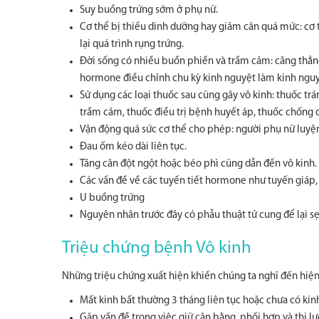
Suy buồng trứng sớm ở phụ nữ.
Cơ thể bị thiếu dinh dưỡng hay giảm cân quá mức: cơ 
lại quá trình rụng trứng.
Đời sống có nhiều buồn phiền và trầm cảm: căng thẳng,
hormone điều chỉnh chu kỳ kinh nguyệt làm kinh nguyệ
Sử dụng các loại thuốc sau cũng gây vô kinh: thuốc trá
trầm cảm, thuốc điều trị bệnh huyết áp, thuốc chống d
Vận động quá sức cơ thể cho phép: người phụ nữ luyệ
Đau ốm kéo dài liên tục.
Tăng cân đột ngột hoặc béo phì cũng dẫn đến vô kinh.
Các vấn đề về các tuyến tiết hormone như tuyến giáp,
U buồng trứng
Nguyên nhân trước đây có phẫu thuật tử cung để lại s
Triệu chứng bệnh Vô kinh
Những triệu chứng xuất hiện khiến chúng ta nghĩ đến hiện 
Mất kinh bất thường 3 tháng liên tục hoặc chưa có kinh
Gặp vấn đề trong việc giữ cân bằng, phối hợp và thị lự