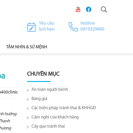
Yêu cầu
Hotline
lịch hẹn
0919329400
TẦM NHÌN & SỨ MỆNH
CHUYÊN MỤC
óa
An toàn người bệnh
h400clinic
Bảng giá
Các biện pháp tránh thai & KHHGĐ
ảnh hưởng
Cảm nghĩ của khách hàng
 Thanh
Cấy que tránh thai
phương