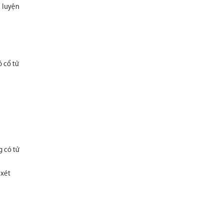
p luyện
ó cổ tử
g có tử
 xét