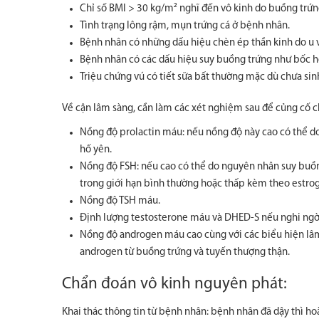
Chỉ số BMI > 30 kg/m² nghĩ đến vô kinh do buồng trứn
Tình trạng lông rậm, mụn trứng cá ở bệnh nhân.
Bệnh nhân có những dấu hiệu chèn ép thần kinh do u v
Bệnh nhân có các dấu hiệu suy buồng trứng như bốc h
Triệu chứng vú có tiết sữa bất thường mặc dù chưa sin
Về cận lâm sàng, cần làm các xét nghiệm sau để củng cố c
Nồng độ prolactin máu: nếu nồng độ này cao có thể d
hố yên.
Nồng độ FSH: nếu cao có thể do nguyên nhân suy buồn
trong giới hạn bình thường hoặc thấp kèm theo estrog
Nồng độ TSH máu.
Định lượng testosterone máu và DHED-S nếu nghi ngờ
Nồng độ androgen máu cao cùng với các biểu hiện lâm
androgen từ buồng trứng và tuyến thượng thận.
Chẩn đoán vô kinh nguyên phát:
Khai thác thông tin từ bệnh nhân: bệnh nhân đã dậy thì h