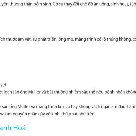
uyến thượng thận bẩm sinh. Có sự thay đổi chế độ ăn uống, sinh hoạt, tậ
h thước âm vật, sự phát triển lông mu, màng trinh có lỗ thủng không, c
yệt.
ệt loạn sản ống Muller và bất thường nhiễm sắc thể nếu bệnh nhân khôn
n sản ống Muller và màng trinh kín, có hay không vách ngăn âm đạo. Làm
và tìm nguyên nhân gây vô kinh thứ phát như trên.
Thanh Hoá