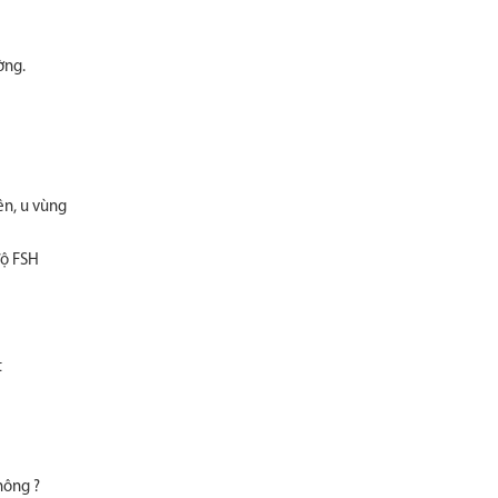
ờng.
ên, u vùng
độ FSH
t
hông ?