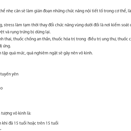
thể nhẹ cân sẽ làm gián đoạn những chức năng nội tiết tố trong cơ thể, 
 stress làm tạm thời thay đổi chức năng vùng dưới đồi là nơi kiểm soát 
t và rụng trứng bị dừng lại.
nh thai, thuốc chống an thần, thuốc hóa trị trong điều trị ung thư, thuốc
ị ứng.
n tập quá mức, quá nghiêm ngặt sẽ gây nên vô kinh.
 tuyến yên
ẹo
tượng vô kinh là:
 khi đã 15 tuổi hoặc trên 15 tuổi
c