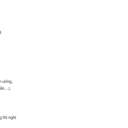
g
n uống,
hần…).
g thì nghĩ