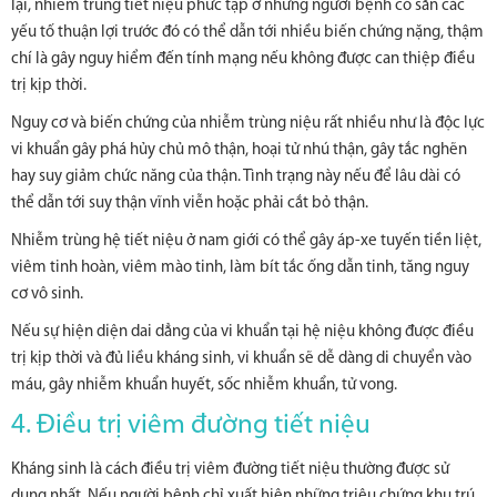
lại, nhiễm trùng tiết niệu phức tạp ở những người bệnh có sẵn các
yếu tố thuận lợi trước đó có thể dẫn tới nhiều biến chứng nặng, thậm
chí là gây nguy hiểm đến tính mạng nếu không được can thiệp điều
trị kịp thời.
Nguy cơ và biến chứng của nhiễm trùng niệu rất nhiều như là độc lực
vi khuẩn gây phá hủy chủ mô thận, hoại tử nhú thận, gây tắc nghẽn
hay suy giảm chức năng của thận. Tình trạng này nếu để lâu dài có
thể dẫn tới suy thận vĩnh viễn hoặc phải cắt bỏ thận.
Nhiễm trùng hệ tiết niệu ở nam giới có thể gây áp-xe tuyến tiền liệt,
viêm tinh hoàn, viêm mào tinh, làm bít tắc ống dẫn tinh, tăng nguy
cơ vô sinh.
Nếu sự hiện diện dai dẳng của vi khuẩn tại hệ niệu không được điều
trị kịp thời và đủ liều kháng sinh, vi khuẩn sẽ dễ dàng di chuyển vào
máu, gây nhiễm khuẩn huyết, sốc nhiễm khuẩn, tử vong.
4. Điều trị viêm đường tiết niệu
Kháng sinh là cách điều trị viêm đường tiết niệu thường được sử
dụng nhất. Nếu người bệnh chỉ xuất hiện những triệu chứng khu trú