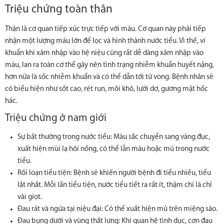
Triệu chứng toàn thân
Thận là cơ quan tiếp xúc trực tiếp với máu. Cơ quan này phải tiếp
nhận một lượng máu lớn để lọc và hình thành nước tiểu. Vì thế, vi
khuẩn khi xâm nhập vào hệ niệu cũng rất dễ dàng xâm nhập vào
máu, lan ra toàn cơ thể gây nên tình trạng nhiễm khuẩn huyết nặng,
hơn nữa là sốc nhiễm khuẩn và có thể dẫn tới tử vong. Bệnh nhân sẽ
có biểu hiện như sốt cao, rét run, môi khô, lưỡi dơ, gương mặt hốc
hác.
Triệu chứng ở nam giới
Sự bất thường trong nước tiểu: Màu sắc chuyển sang vàng đục,
xuất hiện mùi lạ hôi nồng, có thể lẫn máu hoặc mủ trong nước
tiểu.
Rối loạn tiểu tiện: Bệnh sẽ khiến người bệnh đi tiểu nhiều, tiểu
lắt nhắt. Mỗi lần tiểu tiện, nước tiểu tiết ra rất ít, thậm chí là chỉ
vài giọt.
Đau rát và ngứa tại niệu đại: Có thể xuất hiện mủ trên miệng sáo.
Đau bụng dưới và vùng thắt lưng: Khi quan hệ tình dục, cơn đau