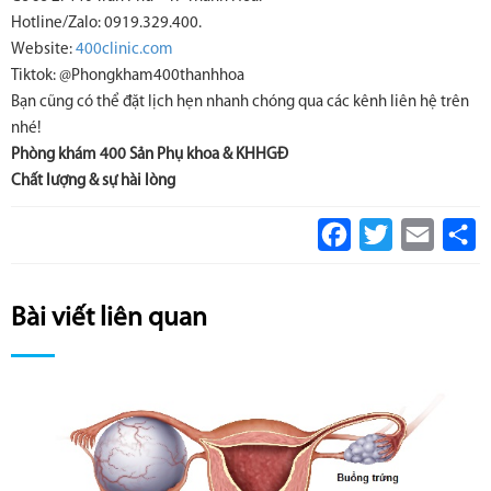
Hotline/Zalo: 0919.329.400.
Website:
400clinic.com
Tiktok: @Phongkham400thanhhoa
Bạn cũng có thể đặt lịch hẹn nhanh chóng qua các kênh liên hệ trên
nhé!
Phòng khám 400 Sản Phụ khoa & KHHGĐ
Chất lượng & sự hài lòng
Facebook
Twitter
Email
S
Bài viết liên quan