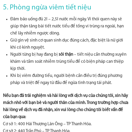
5. Phòng ngừa viêm tiết niệu
Đảm bảo uống đủ 2l – 2,5l nước mỗi ngày. Vì thói quen này sẽ
giúp thận tăng bài tiết nước tiểu để tống vi trùng ra ngoài, hạn
chế lây nhiễm ngược dòng.
Giữ gìn vệ sinh cơ quan sinh dục đúng cách, đặc biệt là nữ giới
khi có kinh nguyệt.
Người từng bị hay đang bị
sỏi thận
– tiết niệu cần thường xuyên
khám và tầm soát nhiễm trùng tiểu để có biện pháp can thiệp
kịp thời.
Khi bị viêm đường tiểu, người bệnh cần điều trị đúng phương
pháp và triệt để ngay từ đầu để ngừa tình trạng tái phát.
Nếu bạn đã trải nghiệm và hài lòng với dịch vụ của chúng tôi, xin hãy
mách nhỏ với bạn bè và người thân của mình. Trong trường hợp chưa
hài lòng về dịch vụ đã nhận, xin vui lòng cho chúng tôi biết vấn đề
của bạn qua:
Cơ sở 1: 400 Hải Thượng Lãn Ông – TP Thanh Hóa.
Cơ sở 2: 440 Trần Phú – TP Thanh Hóa.