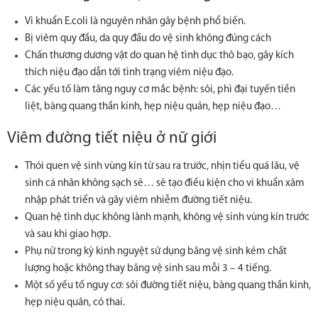
Vi khuẩn E.coli là nguyên nhân gây bệnh phổ biến.
Bị viêm quy đầu, da quy đầu do vệ sinh không đúng cách
Chấn thương dương vật do quan hệ tình dục thô bạo, gây kích
thích niệu đạo dẫn tới tình trạng viêm niệu đạo.
Các yếu tố làm tăng nguy cơ mắc bệnh: sỏi, phì đại tuyến tiền
liệt, bàng quang thần kinh, hẹp niệu quản, hẹp niệu đạo…
Viêm đường tiết niệu ở nữ giới
Thói quen vệ sinh vùng kín từ sau ra trước, nhịn tiểu quá lâu, vệ
sinh cá nhân không sạch sẽ… sẽ tạo điều kiện cho vi khuẩn xâm
nhập phát triển và gây viêm nhiễm đường tiết niệu.
Quan hệ tình dục không lành mạnh, không vệ sinh vùng kín trước
và sau khi giao hợp.
Phụ nữ trong kỳ kinh nguyệt sử dụng băng vệ sinh kém chất
lượng hoặc không thay băng vệ sinh sau mỗi 3 – 4 tiếng.
Một số yếu tố nguy cơ: sỏi đường tiết niệu, bàng quang thần kinh,
hẹp niệu quản, có thai.