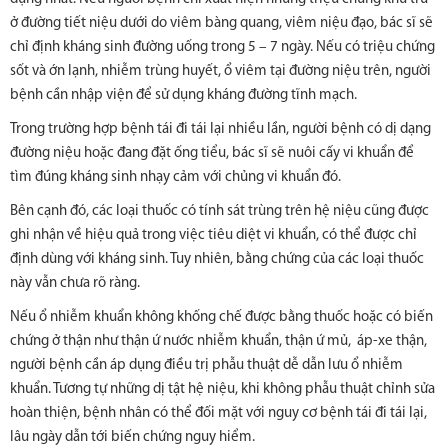
ở đường tiết niệu dưới do viêm bàng quang, viêm niệu đạo, bác sĩ sẽ
chỉ định kháng sinh đường uống trong 5 – 7 ngày. Nếu có triệu chứng
sốt và ớn lạnh, nhiễm trùng huyết, ổ viêm tại đường niệu trên, người
bệnh cần nhập viện để sử dụng kháng đường tĩnh mạch.
Trong trường hợp bệnh tái đi tái lại nhiều lần, người bệnh có dị dạng
đường niệu hoặc đang đặt ống tiểu, bác sĩ sẽ nuôi cấy vi khuẩn để
tìm đúng kháng sinh nhạy cảm với chủng vi khuẩn đó.
Bên cạnh đó, các loại thuốc có tính sát trùng trên hệ niệu cũng được
ghi nhận về hiệu quả trong việc tiêu diệt vi khuẩn, có thể được chỉ
định dùng với kháng sinh. Tuy nhiên, bằng chứng của các loại thuốc
này vẫn chưa rõ ràng.
Nếu ổ nhiễm khuẩn không khống chế được bằng thuốc hoặc có biến
chứng ở thận như thận ứ nước nhiễm khuẩn, thận ứ mủ, áp-xe thận,
người bệnh cần áp dụng điều trị phẫu thuật dễ dẫn lưu ổ nhiễm
khuẩn. Tương tự những dị tật hệ niệu, khi không phẫu thuật chỉnh sửa
hoàn thiện, bệnh nhân có thể đối mặt với nguy cơ bệnh tái đi tái lại,
lâu ngày dẫn tới biến chứng nguy hiểm.