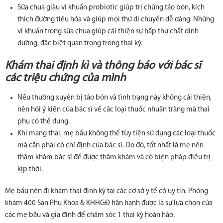
Sữa chua giàu vi khuẩn probiotic giúp trị chứng táo bón, kích
thích đường tiêu hóa và giúp mọi thứ di chuyển dễ dàng. Những
vi khuẩn trong sữa chua giúp cải thiện sự hấp thụ chất dinh
dưỡng, đặc biệt quan trọng trong thai kỳ.
Khám thai định kì và thông báo với bác sĩ
các triệu chứng của mình
Nếu thường xuyên bị táo bón và tình trạng này không cải thiện,
nên hỏi ý kiến của bác sĩ về các loại thuốc nhuận tràng mà thai
phụ có thể dung.
Khi mang thai, mẹ bầu không thể tùy tiện sử dụng các loại thuốc
mà cần phải có chỉ định của bác sĩ. Do đó, tốt nhất là mẹ nên
thăm khám bác sĩ để được thăm khám và có biện pháp điều trị
kịp thời.
Mẹ bầu nên đi khám thai định kỳ tại các cơ sở y tế có uy tín. Phòng
khám 400 Sản Phụ Khoa & KHHGĐ hân hạnh được là sự lựa chọn của
các mẹ bầu và gia đình để chăm sóc 1 thai kỳ hoàn hảo.