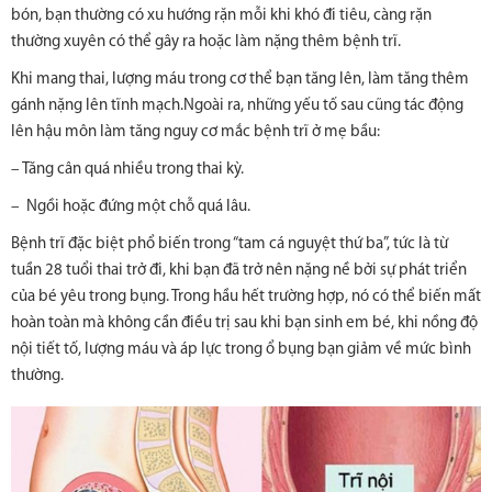
bón, bạn thường có xu hướng rặn mỗi khi khó đi tiêu, càng rặn
thường xuyên có thể gây ra hoặc làm nặng thêm bệnh trĩ.
Khi mang thai, lượng máu trong cơ thể bạn tăng lên, làm tăng thêm
gánh nặng lên tĩnh mạch.Ngoài ra, những yếu tố sau cũng tác động
lên hậu môn làm tăng nguy cơ mắc bệnh trĩ ở mẹ bầu:
– Tăng cân quá nhiều trong thai kỳ.
– Ngồi hoặc đứng một chỗ quá lâu.
Bệnh trĩ đặc biệt phổ biến trong “tam cá nguyệt thứ ba”, tức là từ
tuần 28 tuổi thai trở đi, khi bạn đã trở nên nặng nề bởi sự phát triển
của bé yêu trong bụng. Trong hầu hết trường hợp, nó có thể biến mất
hoàn toàn mà không cần điều trị sau khi bạn sinh em bé, khi nồng độ
nội tiết tố, lượng máu và áp lực trong ổ bụng bạn giảm về mức bình
thường.