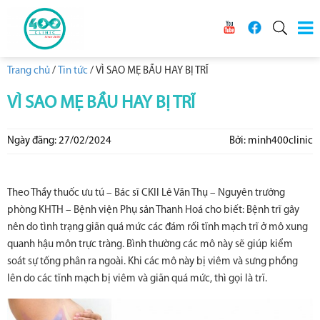
Trang chủ
/
Tin tức
/
VÌ SAO MẸ BẦU HAY BỊ TRĨ
VÌ SAO MẸ BẦU HAY BỊ TRĨ
Ngày đăng: 27/02/2024
Bởi: minh400clinic
Theo Thầy thuốc ưu tú – Bác sĩ CKII Lê Văn Thụ – Nguyên trưởng
phòng KHTH – Bệnh viện Phụ sản Thanh Hoá cho biết: Bệnh trĩ gây
nên do tình trạng giãn quá mức các đám rối tĩnh mạch trĩ ở mô xung
quanh hậu môn trực tràng. Bình thường các mô này sẽ giúp kiểm
soát sự tống phân ra ngoài. Khi các mô này bị viêm và sưng phồng
lên do các tĩnh mạch bị viêm và giãn quá mức, thì gọi là trĩ.