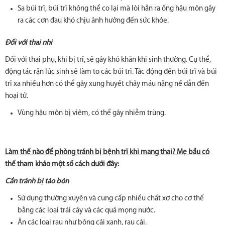
Sa búi trĩ, búi trĩ không thể co lại mà lòi hẳn ra ống hậu môn gây
ra các cơn đau khó chịu ảnh hưởng đến sức khỏe.
Đối với thai nhi
Đối với thai phụ, khi bị trĩ, sẽ gây khó khăn khi sinh thường. Cụ thể,
động tác rặn lúc sinh sẽ làm to các búi trĩ. Tác động đến búi trĩ và búi
trĩ xa nhiều hơn có thể gây xung huyết chảy máu nặng nề dẫn đến
hoại tử.
Vùng hậu môn bị viêm, có thể gây nhiễm trùng.
Làm thế nào để phòng tránh bị bệnh trĩ khi mang thai? Mẹ bầu có
thế tham khảo một số cách dưới đây:
Cần tránh bị táo bón
Sử dụng thường xuyên và cung cấp nhiều chất xơ cho cơ thể
bằng các loại trái cây và các quả mọng nước.
Ăn các loại rau như bông cải xanh, rau cải.