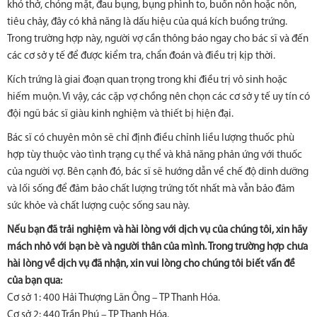
khó thở, chóng mặt, đau bụng, bụng phình to, buồn nôn hoặc nôn,
tiêu chảy, đây có khả năng là dấu hiệu của quá kích buồng trứng.
Trong trường hợp này, người vợ cần thông báo ngay cho bác sĩ và đến
các cơ sở y tế để được kiểm tra, chẩn đoán và điều trị kịp thời.
Kích trứng là giai đoạn quan trọng trong khi điều trị vô sinh hoặc
hiếm muộn. Vì vậy, các cặp vợ chồng nên chọn các cơ sở y tế uy tín có
đội ngũ bác sĩ giàu kinh nghiệm và thiết bị hiện đại.
Bác sĩ có chuyên môn sẽ chỉ định điều chỉnh liều lượng thuốc phù
hợp tùy thuộc vào tình trạng cụ thể và khả năng phản ứng với thuốc
của người vợ. Bên cạnh đó, bác sĩ sẽ hướng dẫn về chế độ dinh dưỡng
và lối sống để đảm bảo chất lượng trứng tốt nhất mà vẫn bảo đảm
sức khỏe và chất lượng cuộc sống sau này.
Nếu bạn đã trải nghiệm và hài lòng với dịch vụ của chúng tôi, xin hãy
mách nhỏ với bạn bè và người thân của mình. Trong trường hợp chưa
hài lòng về dịch vụ đã nhận, xin vui lòng cho chúng tôi biết vấn đề
của bạn qua:
Cơ sở 1: 400 Hải Thượng Lãn Ông – TP Thanh Hóa.
Cơ sở 2: 440 Trần Phú – TP Thanh Hóa.