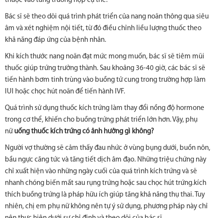
thuộc vào từng trường hợp cụ thể.
Bác sĩ sẽ theo dõi quá trình phát triển của nang noãn thông qua siêu
âm và xét nghiệm nội tiết, từ đó điều chỉnh liều lượng thuốc theo
khả năng đáp ứng của bệnh nhân.
Khi kích thước nang noãn đạt mức mong muốn, bác sĩ sẽ tiêm mũi
thuốc giúp trứng trưởng thành. Sau khoảng 36-40 giờ, các bác sĩ sẽ
tiến hành bơm tinh trùng vào buồng tử cung trong trường hợp làm
IUI hoặc chọc hút noãn để tiến hành IVF.
Quá trình sử dụng thuốc kích trứng làm thay đổi nồng độ hormone
trong cơ thể, khiến cho buồng trứng phát triển lớn hơn. Vậy, phụ
nữ
uống thuốc kích trứng có ảnh hưởng gì không?
Người vợ thường sẽ cảm thấy đau nhức ở vùng bụng dưới, buồn nôn,
bầu ngực căng tức và tăng tiết dịch âm đạo. Những triệu chứng này
chỉ xuất hiện vào những ngày cuối của quá trình kích trứng và sẽ
nhanh chóng biến mất sau rụng trứng hoặc sau chọc hút trứng.kích
thích buồng trứng là pháp hữu ích giúp tăng khả năng thụ thai. Tuy
nhiên, chị em phụ nữ không nên tự ý sử dụng, phương pháp này chỉ