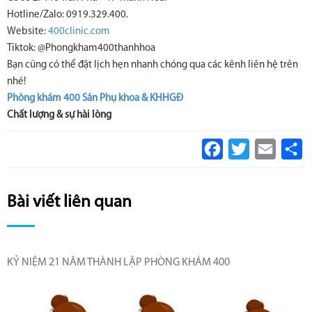
Hotline/Zalo: 0919.329.400.
Website:
400clinic.com
Tiktok: @Phongkham400thanhhoa
Bạn cũng có thể đặt lịch hẹn nhanh chóng qua các kênh liên hệ trên
nhé!
Phòng khám 400 Sản Phụ khoa & KHHGĐ
Chất lượng & sự hài lòng
Facebook
Twitter
Email
S
Bài viết liên quan
KỶ NIỆM 21 NĂM THÀNH LẬP PHÒNG KHÁM 400