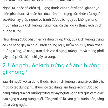
nên thực hiện dưới sự chỉ định và theo dõi của bác sĩ.
Ngoài ra, phác đồ điều trị, lượng thuốc cần thiết và thời gian thực
hiện phải được cá nhân hóa dựa trên tình trạng sức khỏe của người
vợ. Điều này giúp người vợ tránh được các nguy cơ không mong
muốn như quá kích buồng trứng hoặc đa thai do kỹ thuật kích thích
buồng trứng.
Nếu không được phát hiện và điều trị kịp thời, quá kích buồng trứng
có khả năng gây ra nhiều biến chứng nguy hiểm như suy thận, xoắn
buồng trứng, vỡ nang, tràn dịch vào ổ bụng, màng tim và màng phổi,
gây phù phổi, thậm chí gây tử vong.
2. Uống thuốc kích trứng có ảnh hưởng
gì không?
Sau khi người vợ sử dụng thuốc kích thích buồng trứng sẽ có thể gặp
một số tác dụng phụ. Thuốc có tác dụng làm tăng kích thước các
nang trứng của hai buồng trứng, vì vậy người vợ sẽ trải qua cảm giác
đau nặng ở vùng bụng dưới. Cùng với đó là cảm giác buồn nôn, căng
tức ở vùng ngực.