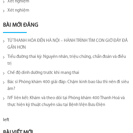
Xét nghiệm
Xét nghiệm
BÀI MỚI ĐĂNG
TỪ THANH HÓA ĐẾN HÀ NỘI – HÀNH TRÌNH TÌM CON GIỜ ĐÂY ĐÃ
GẦN HƠN
Tiểu đường thai kỳ: Nguyên nhân, triệu chứng, chẩn đoán và điều
trị
Chế độ dinh dưỡng trước khi mang thai
Bác sĩ Phòng khám 400 giải đáp: Chậm kinh bao lâu thì nên đi siêu
âm?
IVF liên kết: Khám và theo dõi tại Phòng khám 400 Thanh Hoá và
thực hiện kỹ thuật chuyên sâu tại Bệnh Viện Bưu Điện
left
BÀI VIẾT MỚI