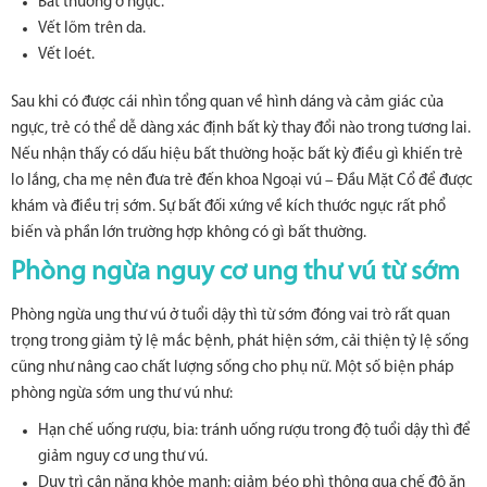
Bất thường ở ngực.
Vết lõm trên da.
Vết loét.
Sau khi có được cái nhìn tổng quan về hình dáng và cảm giác của
ngực, trẻ có thể dễ dàng xác định bất kỳ thay đổi nào trong tương lai.
Nếu nhận thấy có dấu hiệu bất thường hoặc bất kỳ điều gì khiến trẻ
lo lắng, cha mẹ nên đưa trẻ đến khoa Ngoại vú – Đầu Mặt Cổ để được
khám và điều trị sớm. Sự bất đối xứng về kích thước ngực rất phổ
biến và phần lớn trường hợp không có gì bất thường.
Phòng ngừa nguy cơ ung thư vú từ sớm
Phòng ngừa ung thư vú ở tuổi dậy thì từ sớm đóng vai trò rất quan
trọng trong giảm tỷ lệ mắc bệnh, phát hiện sớm, cải thiện tỷ lệ sống
cũng như nâng cao chất lượng sống cho phụ nữ. Một số biện pháp
phòng ngừa sớm ung thư vú như:
Hạn chế uống rượu, bia: tránh uống rượu trong độ tuổi dậy thì để
giảm nguy cơ ung thư vú.
Duy trì cân nặng khỏe mạnh: giảm béo phì thông qua chế độ ăn