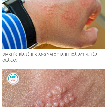
ĐỊA CHỈ CHỮA BỆNH GIANG MAI Ở THANH HOÁ UY TÍN, HIỆU
QUẢ CAO