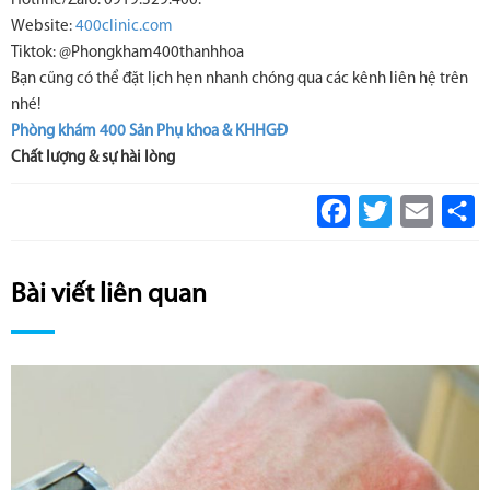
Hotline/Zalo: 0919.329.400.
Website:
400clinic.com
Tiktok: @Phongkham400thanhhoa
Bạn cũng có thể đặt lịch hẹn nhanh chóng qua các kênh liên hệ trên
nhé!
Phòng khám 400 Sản Phụ khoa & KHHGĐ
Chất lượng & sự hài lòng
Facebook
Twitter
Email
S
Bài viết liên quan