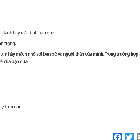
u lành hay u ác tính bạn nhé.
ân trọng.
i, xin hãy mách nhỏ với bạn bè và người thân của mình. Trong trường hợp 
đề của bạn qua:
hệ trên nhé!
Faceboo
Tw