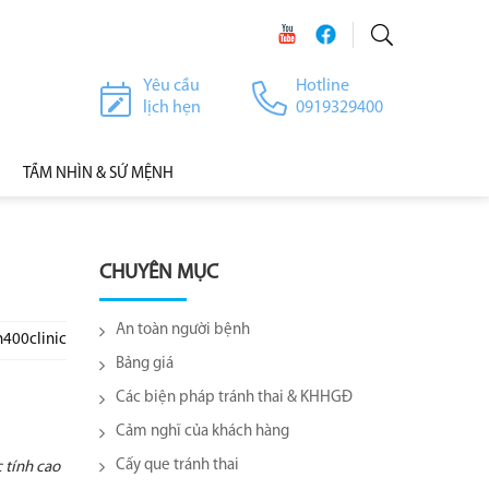
Yêu cầu
Hotline
lịch hẹn
0919329400
TẦM NHÌN & SỨ MỆNH
CHUYÊN MỤC
An toàn người bệnh
h400clinic
Bảng giá
Các biện pháp tránh thai & KHHGĐ
Cảm nghĩ của khách hàng
Cấy que tránh thai
 tính cao