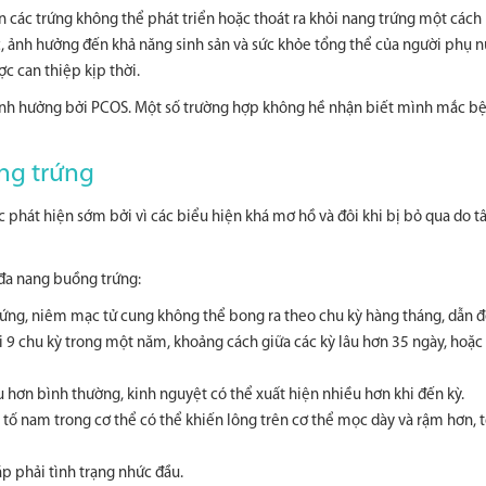
n các trứng không thể phát triển hoặc thoát ra khỏi nang trứng một cách
, ảnh hưởng đến khả năng sinh sản và sức khỏe tổng thể của người phụ 
c can thiệp kịp thời.
 ảnh hưởng bởi PCOS. Một số trường hợp không hề nhận biết mình mắc b
ng trứng
hát hiện sớm bởi vì các biểu hiện khá mơ hồ và đôi khi bị bỏ qua do t
 đa nang buồng trứng:
trứng, niêm mạc tử cung không thể bong ra theo chu kỳ hàng tháng, dẫn 
i 9 chu kỳ trong một năm, khoảng cách giữa các kỳ lâu hơn 35 ngày, hoặc
 hơn bình thường, kinh nguyệt có thể xuất hiện nhiều hơn khi đến kỳ.
ết tố nam trong cơ thể có thể khiến lông trên cơ thể mọc dày và rậm hơn, 
p phải tình trạng nhức đầu.