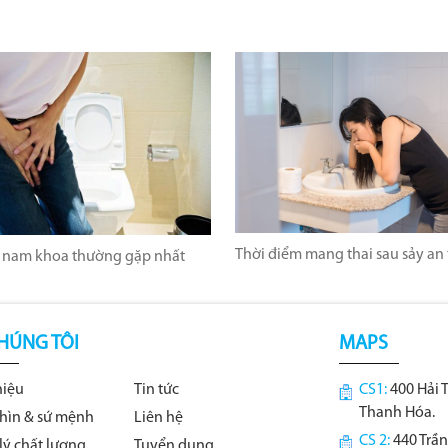
Thời điểm mang thai sau sảy an
 nam khoa thường gặp nhất
HÚNG TÔI
MAPS
hiệu
Tin tức
CS1:
400 Hải 
Thanh Hóa.
hìn & sứ mệnh
Liên hệ
CS 2:
440 Trần
lý chất lượng
Tuyển dụng