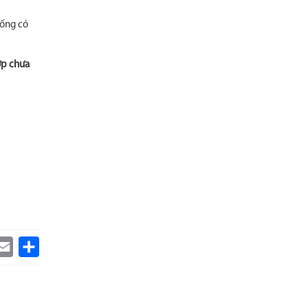
uống có
ợp chưa
k
itter
Email
Share