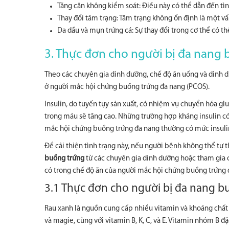
Tăng cân không kiểm soát: Điều này có thể dẫn đến tìn
Thay đổi tâm trạng: Tâm trạng không ổn định là một v
Da dầu và mụn trứng cá: Sự thay đổi trong cơ thể có th
3. Thực đơn cho người bị đa nang
Theo các chuyên gia dinh dưỡng, chế độ ăn uống và dinh d
ở người mắc hội chứng buồng trứng đa nang (PCOS).
Insulin, do tuyến tụy sản xuất, có nhiệm vụ chuyển hóa gl
trong máu sẽ tăng cao. Những trường hợp kháng insulin c
mắc hội chứng buồng trứng đa nang thường có mức insulin 
Để cải thiện tình trạng này, nếu người bệnh không thể tự 
buồng trứng
từ các chuyên gia dinh dưỡng hoặc tham gia c
có trong chế độ ăn của người mắc hội chứng buồng trứng 
3.1 Thực đơn cho người bị đa nang b
Rau xanh là nguồn cung cấp nhiều vitamin và khoáng chất th
và magie, cùng với vitamin B, K, C, và E. Vitamin nhóm B đ