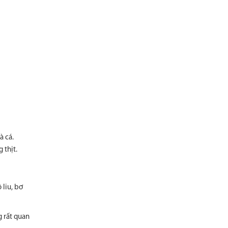
à cá.
 thịt.
 liu, bơ
g rất quan