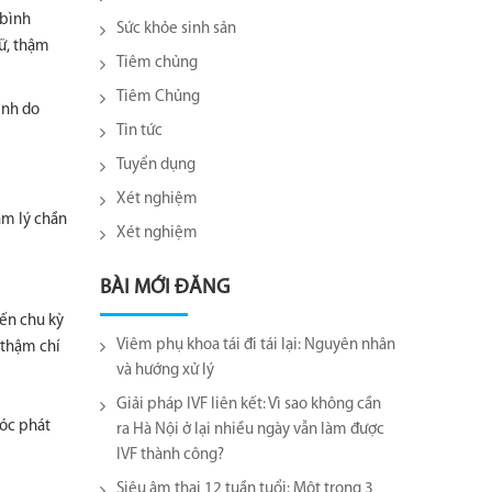
 bình
Sức khỏe sinh sản
nữ, thậm
Tiêm chủng
Tiêm Chủng
ệnh do
Tin tức
Tuyển dụng
Xét nghiệm
âm lý chần
Xét nghiệm
BÀI MỚI ĐĂNG
đến chu kỳ
Viêm phụ khoa tái đi tái lại​: Nguyên nhân
 thậm chí
và hướng xử lý
Giải pháp IVF liên kết: Vì sao không cần
tóc phát
ra Hà Nội ở lại nhiều ngày vẫn làm được
IVF thành công?
Siêu âm thai 12 tuần tuổi: Một trong 3