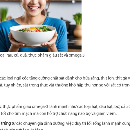
ại rau, củ, quả, thực phẩm giàu sắt và omega 3
các loại ngũ cốc tăng cường chất sắt dành cho bữa sáng, thịt lợn, thịt gà v
, tuy nhiên, sắt trong thực vật thường khó hấp thu hơn so với sắt có trong
c thực phẩm giàu omega-3 lành mạnh như các loại hạt, dầu hạt, bơ, dầu ô
 tốt cho tim mạch mà còn hỗ trợ chức năng não bộ và giảm viêm.
 trứng
từ các chuyên gia dinh dưỡng, việc duy trì lối sống lành mạnh cũn