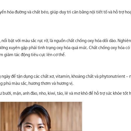
ển hóa đường và chất béo, giúp duy trì cân bằng nội tiết tố và hỗ trợ ho
i, nổi bật với màu sắc rực rỡ, là nguồn chất chống oxy hóa dồi dào. Nghiê
ường xuyên gặp phải tình trạng oxy hóa quá mức. Chất chống oxy hóa có 
làm giảm tác động tiêu cực lên cơ thể.
 ngày để tận dụng các chất xơ, vitamin, khoáng chất và phytonutrient –
ong phú màu sắc, hương thơm và hương vị.
ư bưởi, mận, anh đào, nho, kiwi, táo, lê và mơ khô để hỗ trợ sức khỏe tốt 