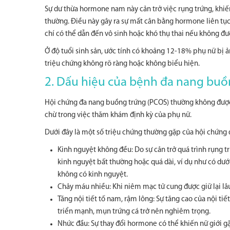
Sự dư thừa hormone nam này cản trở việc rụng trứng, khiế
thường. Điều này gây ra sự mất cân bằng hormone liên tục
chí có thể dẫn đến vô sinh hoặc khó thụ thai nếu không đượ
Ở độ tuổi sinh sản, ước tính có khoảng 12-18% phụ nữ bị
triệu chứng không rõ ràng hoặc không biểu hiện.
2. Dấu hiệu của bệnh đa nang buồ
Hội chứng đa nang buồng trứng (PCOS) thường không được p
chừ trong việc thăm khám định kỳ của phụ nữ.
Dưới đây là một số triệu chứng thường gặp của hội chứng
Kinh nguyệt không đều: Do sự cản trở quá trình rụng 
kinh nguyệt bất thường hoặc quá dài, ví dụ như có dướ
không có kinh nguyệt.
Chảy máu nhiều: Khi niêm mạc tử cung được giữ lại lâu
Tăng nội tiết tố nam, rậm lông: Sự tăng cao của nội ti
triển mạnh, mụn trứng cá trở nên nghiêm trọng.
Nhức đầu: Sự thay đổi hormone có thể khiến nữ giới gặ