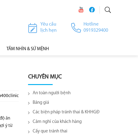
Yêu cầu
Hotline
lịch hẹn
0919329400
TẦM NHÌN & SỨ MỆNH
CHUYÊN MỤC
An toàn người bệnh
h400clinic
Bảng giá
Các biện pháp tránh thai & KHHGĐ
 độ ăn
Cảm nghĩ của khách hàng
ợi ý từ
Cấy que tránh thai