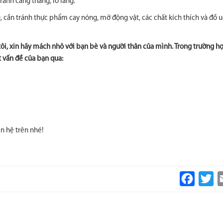
ránh căng thẳng, lo lắng.
cần tránh thực phẩm cay nóng, mỡ động vật, các chất kích thích và đồ 
tôi, xin hãy mách nhỏ với bạn bè và người thân của mình. Trong trường h
t vấn đề của bạn qua:
n hệ trên nhé!
Faceboo
Tw