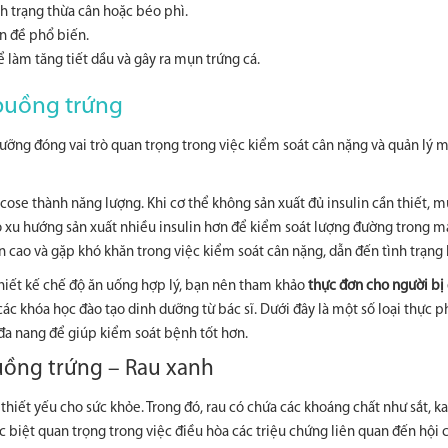
h trạng thừa cân hoặc béo phì.
ấn đề phổ biến.
ể làm tăng tiết dầu và gây ra mụn trứng cá.
 buồng trứng
ưỡng đóng vai trò quan trọng trong việc kiểm soát cân nặng và quản lý m
ucose thành năng lượng. Khi cơ thể không sản xuất đủ insulin cần thiết, 
ó xu hướng sản xuất nhiều insulin hơn để kiểm soát lượng đường trong m
cao và gặp khó khăn trong việc kiểm soát cân nặng, dẫn đến tình trạng 
thiết kế chế độ ăn uống hợp lý, bạn nên tham khảo
thực đơn cho người bị
ác khóa học đào tạo dinh dưỡng từ bác sĩ. Dưới đây là một số loại thực
đa nang để giúp kiểm soát bệnh tốt hơn.
uồng trứng – Rau xanh
iết yếu cho sức khỏe. Trong đó, rau có chứa các khoáng chất như sắt, kal
ặc biệt quan trọng trong việc điều hòa các triệu chứng liên quan đến hội