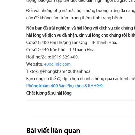
trọng, bao gồm tập thể dục đều đặn, nghỉ ngơi đủ giấc và t
Đối với những phụ nữ mắc hội chứng buồng trứng đa nang, 
cồn để không làm trầm trọng thêm tình trạng bệnh.
Nếu bạn đã trải nghiệm và hài lòng với dịch vụ của chúng 
hài lòng về dịch vụ đã nhận, xin vui lòng cho chúng tôi biế
Cơ sở 1: 400 Hải Thượng Lãn Ông – TP Thanh Hóa.
Cơ sở 2: 440 Trần Phú – TP Thanh Hóa.
Hotline/Zalo: 0919.329.400.
Website:
400clinic.com
Tiktok: @Phongkham400thanhhoa
Bạn cũng có thể đặt lịch hẹn nhanh chóng qua các kênh liê
Phòng khám 400 Sản Phụ khoa & KHHGĐ
Chất lượng & sự hài lòng
Bài viết liên quan