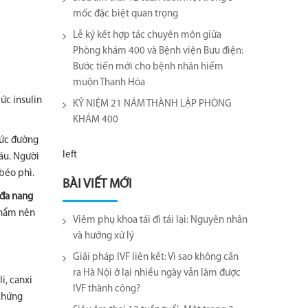
mốc đặc biệt quan trọng
Lễ ký kết hợp tác chuyên môn giữa
Phòng khám 400 và Bệnh viện Bưu điện:
Bước tiến mới cho bệnh nhân hiếm
muộn Thanh Hóa
ức insulin
KỶ NIỆM 21 NĂM THÀNH LẬP PHÒNG
KHÁM 400
mức đường
left
áu. Người
béo phì.
BÀI VIẾT MỚI
 đa nang
 phẩm nên
Viêm phụ khoa tái đi tái lại​: Nguyên nhân
và hướng xử lý
Giải pháp IVF liên kết: Vì sao không cần
ra Hà Nội ở lại nhiều ngày vẫn làm được
i, canxi
IVF thành công?
 chứng