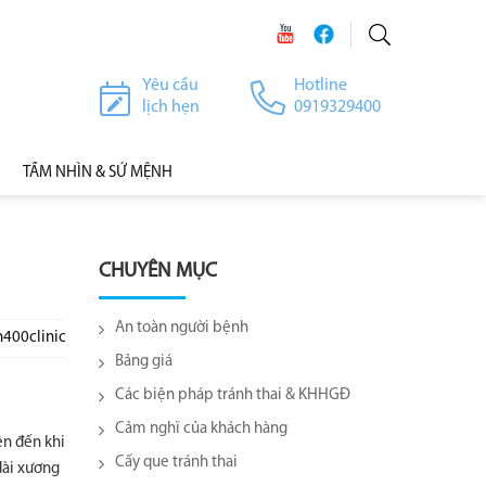
Yêu cầu
Hotline
lịch hẹn
0919329400
TẦM NHÌN & SỨ MỆNH
CHUYÊN MỤC
An toàn người bệnh
h400clinic
Bảng giá
Các biện pháp tránh thai & KHHGĐ
Cảm nghĩ của khách hàng
ên đến khi
Cấy que tránh thai
dài xương