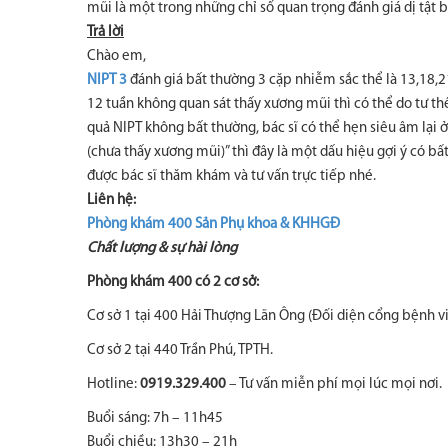
mũi là một trong những chỉ số quan trọng đánh giá dị tật 
Trả lời
Chào em,
NIPT 3
đánh giá bất thường 3 cặp nhiễm sắc thể là 13,18,21
12 tuần không quan sát thấy xương mũi thì có thể do tư th
quả NIPT không bất thường, bác sĩ có thể hẹn siêu âm lại 
(chưa thấy xương mũi)” thì đây là một dấu hiệu gợi ý có
được bác sĩ thăm khám và tư vấn trực tiếp nhé.
Liên hệ:
Phòng khám 400 Sản Phụ khoa & KHHGĐ
Chất lượng & sự hài lòng
Phòng khám 400 có 2 cơ sở:
Cơ sở 1 tại 400 Hải Thượng Lãn Ông (Đối diện cổng bệnh vi
Cơ sở 2 tại 440 Trần Phú, TPTH.
Hotline:
0919.329.400
– Tư vấn miễn phí mọi lúc mọi nơi.
Buổi sáng: 7h – 11h45
Buổi chiều: 13h30 – 21h