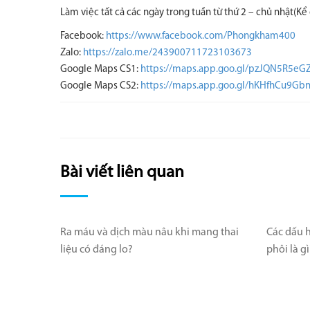
Làm việc tất cả các ngày trong tuần từ thứ 2 – chủ nhật(Kể 
Facebook:
https://www.facebook.com/Phongkham400
Zalo:
https://zalo.me/243900711723103673
Google Maps CS1:
https://maps.app.goo.gl/pzJQN5R5e
Google Maps CS2:
https://maps.app.goo.gl/hKHfhCu9G
Bài viết liên quan
Ra máu và dịch màu nâu khi mang thai
Các dấu h
liệu có đáng lo?
phôi là gì