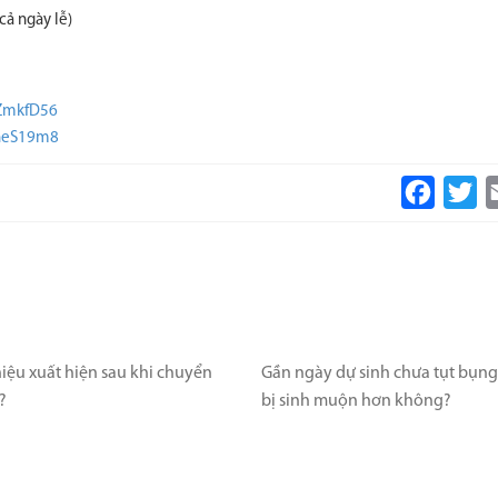
cả ngày lễ)
GZmkfD56
bneS19m8
Faceboo
Tw
iệu xuất hiện sau khi chuyển
Gần ngày dự sinh chưa tụt bụng 
?
bị sinh muộn hơn không?