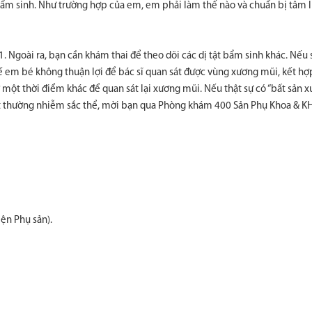
bẩm sinh. Như trường hợp của em, em phải làm thế nào và chuẩn bị tâm lí
. Ngoài ra, bạn cần khám thai để theo dõi các dị tật bẩm sinh khác. Nếu
ế em bé không thuận lợi để bác sĩ quan sát được vùng xương mũi, kết hợp
ở một thời điểm khác để quan sát lại xương mũi. Nếu thật sự có “bất sản 
 bất thường nhiễm sắc thể, mời bạn qua Phòng khám 400 Sản Phụ Khoa & 
ện Phụ sản).