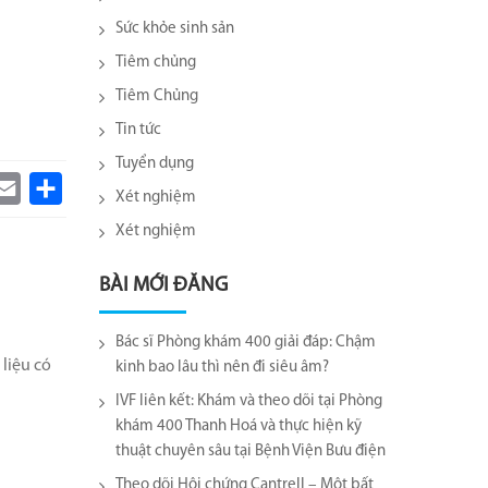
Sức khỏe sinh sản
Tiêm chủng
Tiêm Chủng
Tin tức
Tuyển dụng
k
itter
Email
Share
Xét nghiệm
Xét nghiệm
BÀI MỚI ĐĂNG
Bác sĩ Phòng khám 400 giải đáp: Chậm
liệu có
kinh bao lâu thì nên đi siêu âm?
IVF liên kết: Khám và theo dõi tại Phòng
khám 400 Thanh Hoá và thực hiện kỹ
thuật chuyên sâu tại Bệnh Viện Bưu điện
Theo dõi Hội chứng Cantrell – Một bất