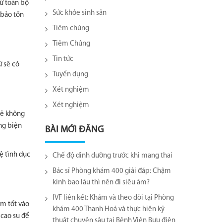
rữ toàn bộ
Sức khỏe sinh sản
 bảo tồn
Tiêm chủng
Tiêm Chủng
Tin tức
ữ sẽ có
Tuyển dụng
Xét nghiệm
Xét nghiệm
 sẽ không
ng biện
BÀI MỚI ĐĂNG
ệ tình dục
Chế độ dinh dưỡng trước khi mang thai
Bác sĩ Phòng khám 400 giải đáp: Chậm
kinh bao lâu thì nên đi siêu âm?
IVF liên kết: Khám và theo dõi tại Phòng
ám tốt vào
khám 400 Thanh Hoá và thực hiện kỹ
 cao su để
thuật chuyên sâu tại Bệnh Viện Bưu điện