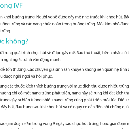
rong IVF
ãn khỏi buồng trứng. Người vợ sẽ được gây mê nhẹ trước khi chọc hút. Bác
uồng trứng và các nang chứa noãn trong buồng trứng. Một kim nhỏ được
trứng.
ợc không?
ữ trong quá trình chọc hút sẽ được gây mê. Sau thủ thuật, bệnh nhân có 
n nghỉ ngơi, tránh vận động mạnh.
à dễ tổn thương. Các chuyên gia sinh sản khuyên không nên quan hệ tình 
u được nghỉ ngơi và hồi phục.
 dụng các thuốc kích thích buồng trứng với mục đích thu được nhiều trứn
ường chỉ có một nang trứng phát triển, nang này sẽ rụng khi đạt kích th
ứng gây ra hiện tượng nhiều nang trứng cùng phát triển một lúc. Điều 
 đầy hơi, đau bụng sau khi chọc hút và có nguy cơ dẫn đến hội chứng quá
 vào giai đoạn sớm trong vòng 9 ngày sau chọc hút trứng, hoặc giai đoạn