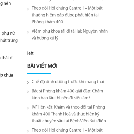
ng nên
Theo dõi Hội chứng Cantrell – Một bất
thường hiếm gặp được phát hiện tại
Phòng khám 400
Viêm phụ khoa tái đi tái lại​: Nguyên nhân
i phụ nữ
và hướng xử lý
 hút trứng
left
 thắt ở
BÀI VIẾT MỚI
ợp chưa
Chế độ dinh dưỡng trước khi mang thai
Bác sĩ Phòng khám 400 giải đáp: Chậm
kinh bao lâu thì nên đi siêu âm?
IVF liên kết: Khám và theo dõi tại Phòng
khám 400 Thanh Hoá và thực hiện kỹ
thuật chuyên sâu tại Bệnh Viện Bưu điện
Theo dõi Hội chứng Cantrell – Một bất