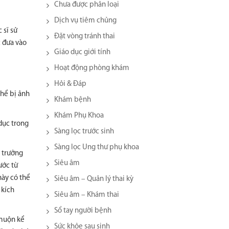
Chưa được phân loại
Dịch vụ tiêm chủng
 sĩ sử
Đặt vòng tránh thai
 đưa vào
Giáo dục giới tính
Hoạt động phòng khám
Hỏi & Đáp
thể bị ảnh
Khám bệnh
Khám Phụ Khoa
dục trong
Sàng lọc trước sinh
Sàng lọc Ung thư phụ khoa
g trưởng
Siêu âm
ước từ
này có thể
Siêu âm – Quản lý thai kỳ
 kích
Siêu âm – Khám thai
Sổ tay người bệnh
 muộn kể
Sức khỏe sau sinh