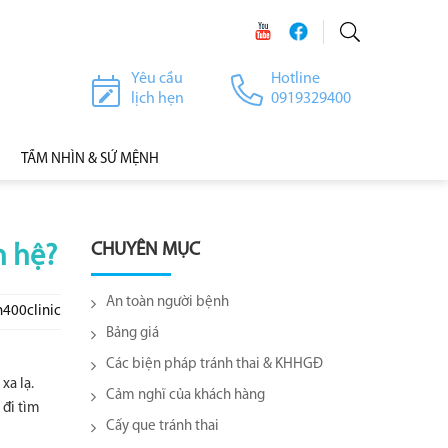
Yêu cầu
Hotline
lịch hẹn
0919329400
TẦM NHÌN & SỨ MỆNH
CHUYÊN MỤC
n hệ?
An toàn người bệnh
h400clinic
Bảng giá
Các biện pháp tránh thai & KHHGĐ
xa lạ.
Cảm nghĩ của khách hàng
đi tìm
Cấy que tránh thai