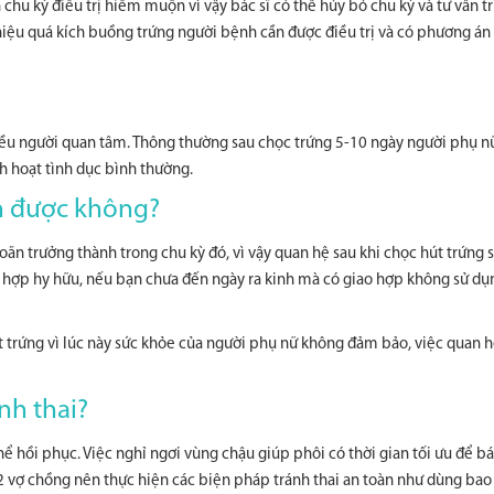
chu kỳ điều trị hiếm muộn vì vậy bác sĩ có thể hủy bỏ chu kỳ và tư vấn t
 hiệu quá kích buồng trứng người bệnh cần được điều trị và có phương án
hiều người quan tâm. Thông thường sau chọc trứng 5-10 ngày người phụ n
nh hoạt tình dục bình thường.
ên được không?
 noãn trưởng thành trong chu kỳ đó, vì vậy quan hệ sau khi chọc hút trứng
ng hợp hy hữu, nếu bạn chưa đến ngày ra kinh mà có giao hợp không sử dụ
 trứng vì lúc này sức khỏe của người phụ nữ không đảm bảo, việc quan h
nh thai?
ể hồi phục. Việc nghỉ ngơi vùng chậu giúp phôi có thời gian tối ưu để b
 2 vợ chồng nên thực hiện các biện pháp tránh thai an toàn như dùng bao