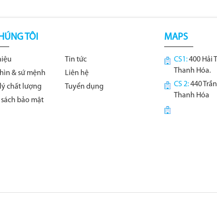
HÚNG TÔI
MAPS
hiệu
Tin tức
CS1:
400 Hải 
Thanh Hóa.
hìn & sứ mệnh
Liên hệ
CS 2:
440 Trần
lý chất lượng
Tuyển dụng
Thanh Hóa
 sách bảo mật