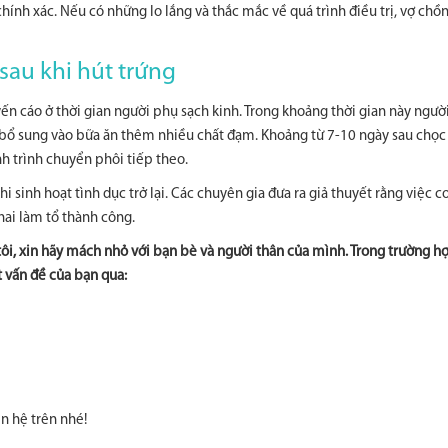
ính xác. Nếu có những lo lắng và thắc mắc về quá trình điều trị, vợ chồ
sau khi hút trứng
ến cáo ở thời gian người phụ sạch kinh. Trong khoảng thời gian này ngườ
 bổ sung vào bữa ăn thêm nhiều chất đạm. Khoảng từ 7-10 ngày sau chọc
nh trình chuyển phôi tiếp theo.
i sinh hoạt tình dục trở lại. Các chuyên gia đưa ra giả thuyết rằng việc co
hai làm tổ thành công.
tôi, xin hãy mách nhỏ với bạn bè và người thân của mình. Trong trường h
t vấn đề của bạn qua:
n hệ trên nhé!