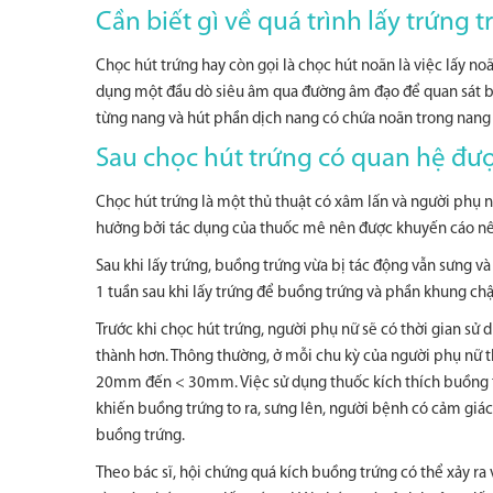
Cần biết gì về quá trình lấy trứng t
Chọc hút trứng hay còn gọi là chọc hút noãn là việc lấy no
dụng một đầu dò siêu âm qua đường âm đạo để quan sát b
từng nang và hút phần dịch nang có chứa noãn trong nang 
Sau chọc hút trứng có quan hệ đư
Chọc hút trứng là một thủ thuật có xâm lấn và người phụ n
hưởng bởi tác dụng của thuốc mê nên được khuyến cáo nê
Sau khi lấy trứng, buồng trứng vừa bị tác động vẫn sưng v
1 tuần sau khi lấy trứng để buồng trứng và phần khung chậ
Trước khi chọc hút trứng, người phụ nữ sẽ có thời gian sử
thành hơn. Thông thường, ở mỗi chu kỳ của người phụ nữ th
20mm đến < 30mm. Việc sử dụng thuốc kích thích buồng tr
khiến buồng trứng to ra, sưng lên, người bệnh có cảm giác
buồng trứng.
Theo bác sĩ, hội chứng quá kích buồng trứng có thể xảy ra