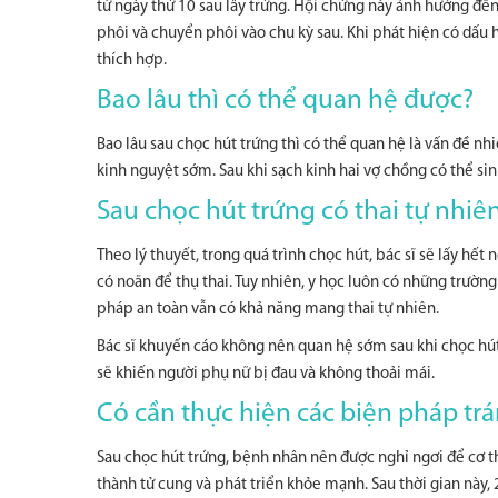
từ ngày thứ 10 sau lấy trứng. Hội chứng này ảnh hưởng đến 
phôi và chuyển phôi vào chu kỳ sau. Khi phát hiện có dấu
thích hợp.
Bao lâu thì có thể quan hệ được?
Bao lâu sau chọc hút trứng thì có thể quan hệ là vấn đề n
kinh nguyệt sớm. Sau khi sạch kinh hai vợ chồng có thể si
Sau chọc hút trứng có thai tự nhi
Theo lý thuyết, trong quá trình chọc hút, bác sĩ sẽ lấy hết
có noãn để thụ thai. Tuy nhiên, y học luôn có những trườ
pháp an toàn vẫn có khả năng mang thai tự nhiên.
Bác sĩ khuyến cáo không nên quan hệ sớm sau khi chọc hút
sẽ khiến người phụ nữ bị đau và không thoải mái.
Có cần thực hiện các biện pháp trá
Sau chọc hút trứng, bệnh nhân nên được nghỉ ngơi để cơ th
thành tử cung và phát triển khỏe mạnh. Sau thời gian này,