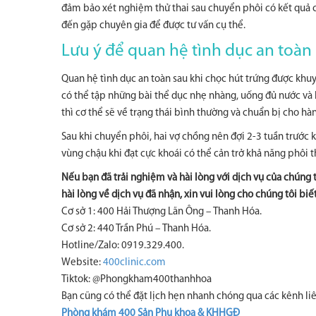
đảm bảo xét nghiệm thử thai sau chuyển phôi có kết quả ch
đến gặp chuyên gia để được tư vấn cụ thể.
Lưu ý để quan hệ tình dục an toàn 
Quan hệ tình dục an toàn sau khi chọc hút trứng được khuy
có thể tập những bài thể dục nhẹ nhàng, uống đủ nước và
thì cơ thể sẽ về trạng thái bình thường và chuẩn bị cho hà
Sau khi chuyển phôi, hai vợ chồng nên đợi 2-3 tuần trước kh
vùng chậu khi đạt cực khoái có thể cản trở khả năng phôi t
Nếu bạn đã trải nghiệm và hài lòng với dịch vụ của chúng 
hài lòng về dịch vụ đã nhận, xin vui lòng cho chúng tôi biế
Cơ sở 1: 400 Hải Thượng Lãn Ông – Thanh Hóa.
Cơ sở 2: 440 Trần Phú – Thanh Hóa.
Hotline/Zalo: 0919.329.400.
Website:
400clinic.com
Tiktok: @Phongkham400thanhhoa
Bạn cũng có thể đặt lịch hẹn nhanh chóng qua các kênh liê
Phòng khám 400 Sản Phụ khoa & KHHGĐ