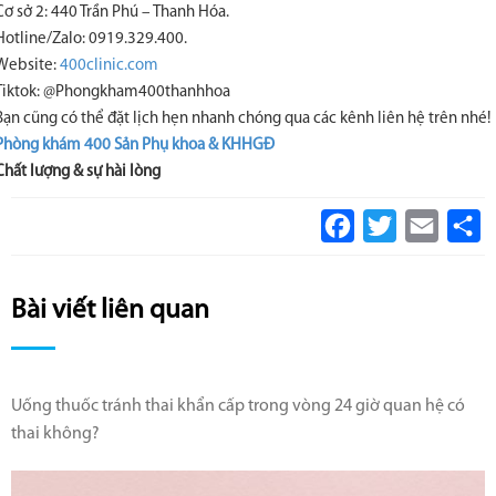
Cơ sở 2: 440 Trần Phú – Thanh Hóa.
Hotline/Zalo: 0919.329.400.
Website:
400clinic.com
Tiktok: @Phongkham400thanhhoa
Bạn cũng có thể đặt lịch hẹn nhanh chóng qua các kênh liên hệ trên nhé!
Phòng khám 400 Sản Phụ khoa & KHHGĐ
Chất lượng & sự hài lòng
Facebook
Twitter
Email
S
Bài viết liên quan
Uống thuốc tránh thai khẩn cấp trong vòng 24 giờ quan hệ có
thai không?