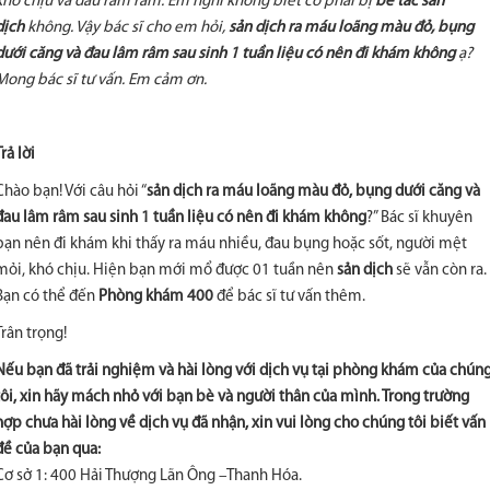
khó chịu và đau râm râm. Em nghĩ không biết có phải bị
bế tắc sản
dịch
không. Vậy bác sĩ cho em hỏi,
sản dịch ra máu loãng màu đỏ, bụng
dưới căng và đau lâm râm sau sinh 1 tuần liệu có nên đi khám không
ạ?
Mong bác sĩ tư vấn. Em cảm ơn.
Trả lời
Chào bạn! Với câu hỏi “
sản dịch ra máu loãng màu đỏ, bụng dưới căng và
đau lâm râm sau sinh 1 tuần liệu có nên đi khám không
?” Bác sĩ khuyên
bạn nên đi khám khi thấy ra máu nhiều, đau bụng hoặc sốt, người mệt
mỏi, khó chịu. Hiện bạn mới mổ được 01 tuần nên
sản dịch
sẽ vẫn còn ra.
Bạn có thể đến
Phòng khám 400
để bác sĩ tư vấn thêm.
Trân trọng!
Nếu bạn đã trải nghiệm và hài lòng với dịch vụ tại phòng khám của chún
tôi, xin hãy mách nhỏ với bạn bè và người thân của mình. Trong trường
hợp chưa hài lòng về dịch vụ đã nhận, xin vui lòng cho chúng tôi biết vấn
đề của bạn qua:
Cơ sở 1: 400 Hải Thượng Lãn Ông –Thanh Hóa.