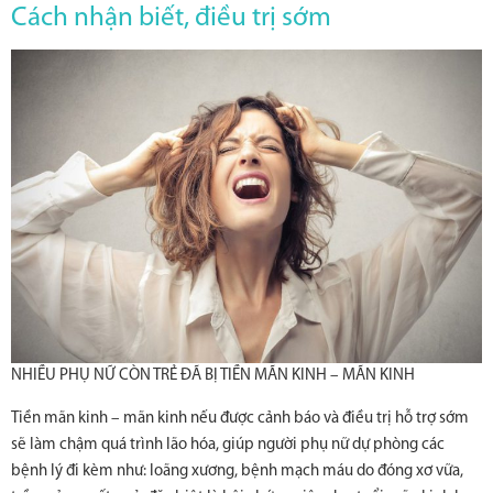
Cách nhận biết, điều trị sớm
NHIỀU PHỤ NỮ CÒN TRẺ ĐÃ BỊ TIỀN MÃN KINH – MÃN KINH
Tiền mãn kinh – mãn kinh nếu được cảnh báo và điều trị hỗ trợ sớm
sẽ làm chậm quá trình lão hóa, giúp người phụ nữ dự phòng các
bệnh lý đi kèm như: loãng xương, bệnh mạch máu do đóng xơ vữa,