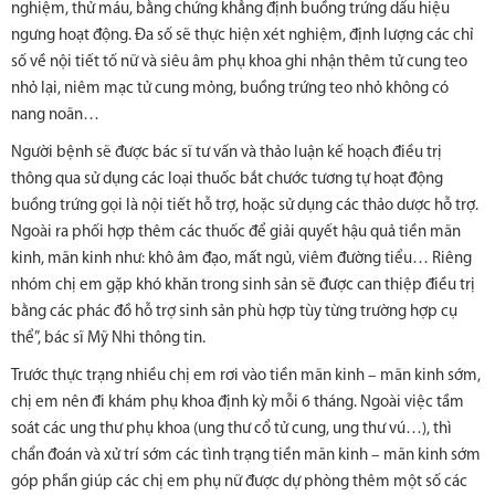
nghiệm, thử máu, bằng chứng khẳng định buồng trứng dấu hiệu
ngưng hoạt động. Đa số sẽ thực hiện xét nghiệm, định lượng các chỉ
số về nội tiết tố nữ và siêu âm phụ khoa ghi nhận thêm tử cung teo
nhỏ lại, niêm mạc tử cung mỏng, buồng trứng teo nhỏ không có
nang noãn…
Người bệnh sẽ được bác sĩ tư vấn và thảo luận kế hoạch điều trị
thông qua sử dụng các loại thuốc bắt chước tương tự hoạt động
buồng trứng gọi là nội tiết hỗ trợ, hoặc sử dụng các thảo dược hỗ trợ.
Ngoài ra phối hợp thêm các thuốc để giải quyết hậu quả tiền mãn
kinh, mãn kinh như: khô âm đạo, mất ngủ, viêm đường tiểu… Riêng
nhóm chị em gặp khó khăn trong sinh sản sẽ được can thiệp điều trị
bằng các phác đồ hỗ trợ sinh sản phù hợp tùy từng trường hợp cụ
thể”, bác sĩ Mỹ Nhi thông tin.
Trước thực trạng nhiều chị em rơi vào tiền mãn kinh – mãn kinh sớm,
chị em nên đi khám phụ khoa định kỳ mỗi 6 tháng. Ngoài việc tầm
soát các ung thư phụ khoa (ung thư cổ tử cung, ung thư vú…), thì
chẩn đoán và xử trí sớm các tình trạng tiền mãn kinh – mãn kinh sớm
góp phần giúp các chị em phụ nữ được dự phòng thêm một số các