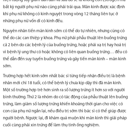
hiện tượng suy giảm dần dần và sau đó sẽ là không còn Estrogen mà
bất kỳ người phụ nữ nào cũng phải trải qua. Mãn kinh được xác định
khi phụ nữ không có kinh nguyệt trong vòng 12 tháng liên tục ở
những phụ nữ vốn dĩ có kinh đều.
Nguyên nhân tiền mãn kinh sớm có thể do tự nhiên, nhưng cũng có
thể do các can thiệp y khoa. Phụ nữ phải phẫu thuật lên buồng trứng
cả 2 bên do các bệnh lý của buồng trứng, hoặc phải xạ trị hay hoá trị
vì bệnh lý ung thư có hoặc không có liên quan buồng trứng… đều có
thể dẫn đến suy tuyến buồng trứng và gây tiền mãn kinh – mãn kinh
sớm.
Trường hợp hết kinh sớm nhất bác sĩ từng tiếp nhận điều trị là bệnh
nhân mới chỉ 18 tuổi, có thể bệnh lý chưa kịp dậy thì đã mãn kinh.
Một số trường hợp trẻ hơn sinh ra số lượng trứng ít hơn so với người
bình thường. Thứ 2 là nhóm do có tác động của phẫu thuật lên buồng
trứng, làm giảm số lượng trứng khiến khoảng thời gian cho việc có
con của phụ nữ ngắn lại, nếu điều trị sớm thì bác sĩ có thể giúp được
người bệnh. Ngược lại, đi khám quá muộn khi mãn kinh thì giải pháp
cuối cùng phải xin trứng để làm thụ tinh ống nghiệm.