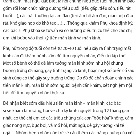
trầm cảm, mất ngủ, đặc biệt là hội chứng niệu dục tuổi mãn kinh bao
gồm rối loạn chức năng đường tiểu dưới (tiểu gấp, tiểu són, tiểu rát
buốt…), các bất thường tại âm đạo (teo âm hộ âm đạo, giao hợp đau
rát, khó giao hợp do khô teo…)… Thông qua khám Phụ khoa định kỳ,
các bác sĩ Phụ khoa sẽ tư vấn và có hướng điều trị cụ thể cho các chị
em khi bước vào thời kỳ tiền mãn kinh và mãn kinh.
Phụ nữ trong độ tuổi còn trẻ từ 20-40 tuổi nếu xảy ra tình trạng mất
kinh cần đi khám bệnh sớm để tìm nguyên nhân, điều trị kịp thời.
Một số bệnh có thể dễ lầm tưởng mãn kinh sớm như hội chứng
buồng trứng đa nang, gây tình trạng vô kinh, hoặc một số biến cố sau
sinh cũng có thể gây suy buồng trứng. Do đó để chẩn đoán chính xác
tiền mãn kinh, mãn kinh sớm người bệnh cần khám, xét nghiệm nội
tiết để tìm nguyên nhân thực sự.
Để nhận biết sớm dấu hiệu tiền mãn kinh – mãn kinh, các bác
sĩ sẽ khám lâm sàng, hỏi về chu kỳ kinh nguyệt trong 12 tháng gần
nhất, cơ thể chị em có các triệu chứng của cơn “bốc hỏa” không, cảm
giác nóng nực, bực bội, vã mồ hôi, mất ngủ, dễ gãy xương khi té
ngã… Nhóm bệnh nhân còn trẻ sẽ cần thêm các bằng chứng của xét